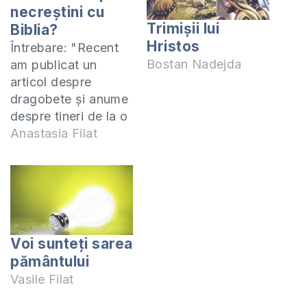
necreștini cu
Trimişii lui
Biblia?
Hristos
Întrebare: "Recent
Bostan Nadejda
am publicat un
articol despre
dragobete și anume
despre tineri de la o
universitate din țară,
Anastasia Filat
care au oficiat
căsătorii fictive
pentru 24 de ore.
Am menționat în
articol că fapta lor e
o sfidare la adresa
Voi sunteţi sarea
familiei și Autorului
pământului
acestei instituții,
Vasile Filat
Dumnezeu. Am mai
scris că “curvarii…