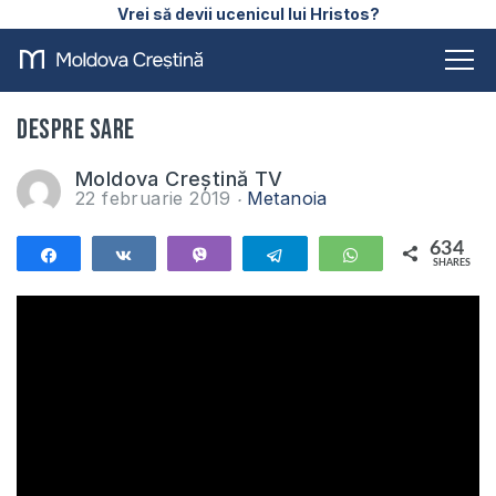
Vrei să devii ucenicul lui Hristos?
Despre sare
Moldova Creștină TV
22 februarie 2019
Metanoia
634
Share
Share
Vibe
Telegram
WhatsApp
SHARES
634