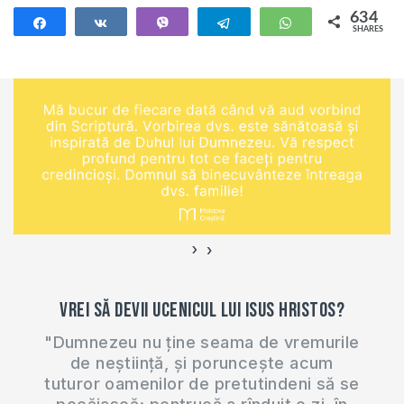
634
Share
Share
Vibe
Telegram
WhatsApp
SHARES
634
›
‹
Vrei să devii ucenicul lui Isus Hristos?
"Dumnezeu nu ține seama de vremurile
de neștiință, și poruncește acum
tuturor oamenilor de pretutindeni să se