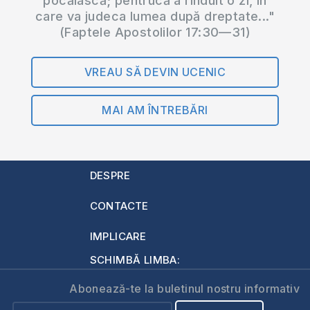
pocăiască; pentrucă a rînduit o zi, în
care va judeca lumea după dreptate..."
(Faptele Apostolilor 17:30—31)
VREAU SĂ DEVIN UCENIC
MAI AM ÎNTREBĂRI
DESPRE
CONTACTE
IMPLICARE
SCHIMBĂ LIMBA:
Abonează-te la buletinul nostru informativ