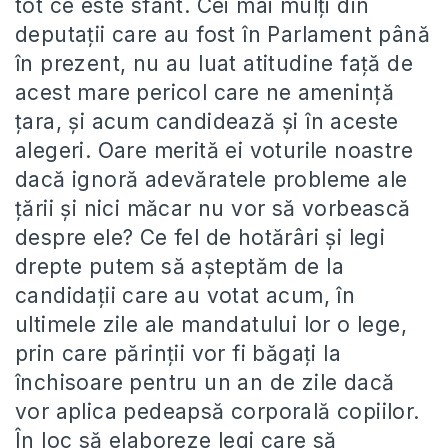
tot ce este sfânt. Cei mai mulţi din
deputaţii care au fost în Parlament până
în prezent, nu au luat atitudine faţă de
acest mare pericol care ne ameninţă
ţara, şi acum candidează şi în aceste
alegeri. Oare merită ei voturile noastre
dacă ignoră adevăratele probleme ale
ţării şi nici măcar nu vor să vorbească
despre ele? Ce fel de hotărâri şi legi
drepte putem să aşteptăm de la
candidaţii care au votat acum, în
ultimele zile ale mandatului lor o lege,
prin care părinţii vor fi băgaţi la
închisoare pentru un an de zile dacă
vor aplica pedeapsă corporală copiilor.
În loc să elaboreze legi care să