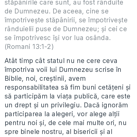
stăpânirile care sunt, au fost rânduite
de Dumnezeu. De aceea, cine se
împotriveşte stăpânirii, se împotriveşte
rânduielii puse de Dumnezeu; şi cei ce
se împotrivesc îşi vor lua osânda.
(Romani 13:1-2)
Atât timp cât statul nu ne cere ceva
împotriva voii lui Dumnezeu scrise în
Biblie, noi, creştinii, avem
responsabilitatea să fim buni cetăţeni şi
să participăm la viaţa publică, care este
un drept şi un privilegiu. Dacă ignorăm
participarea la alegeri, vor alege alţii
pentru noi şi, de cele mai multe ori, nu
spre binele nostru, al bisericii şi al