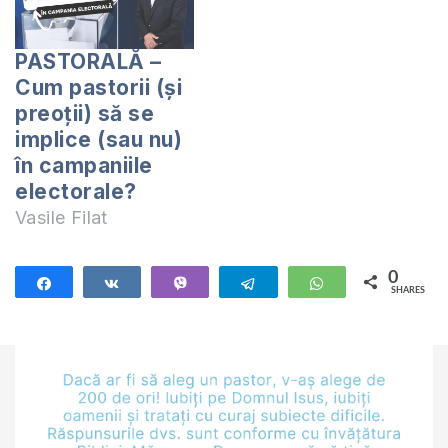
PASTORALĂ –
Cum pastorii (și
preoții) să se
implice (sau nu)
în campaniile
electorale?
Vasile Filat
0
Share
Share
Vibe
Telegram
WhatsApp
SHARES