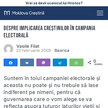
Vrei să devii ucenicul lui Hristos?
Despre implicarea creştinilor în campania
electorală
Vasile Filat
23 februarie 2009
Biserica
0
Share
Share
Vibe
Telegram
WhatsApp
SHARES
Suntem în toiul campaniei electorale şi
aceasta nu poate şi nu trebuie să lase
indiferent pe nimeni, pentru că
guvernarea care o vom alege se va
reflecta asupra tuturor laturilor vieţii şi