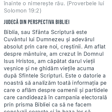
înainte o nimereşte rău. (Proverbele lui
Solomon 19:2)
Judecă din perspectiva Bibliei
Biblia, sau Sfânta Scriptură este
Cuvântul lui Dumnezeu şi adevărul
absolut prin care noi, creştinii. Am aflat
despre mântuire, am crezut în Domnul
Isus Hristos, am căpătat darul vieţii
veşnice şi ne ghidăm vieţile acuma
după Sfintele Scripturi. Este o datorie a
noastră să analizăm toată informaţia pe
care o aflăm despre oamenii şi partidele
care candidează în campania electorală
prin prisma Bibliei ca să ne facem
concluzii corecte şi în baza lor să