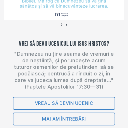
›
‹
Vrei să devii ucenicul lui Isus Hristos?
"Dumnezeu nu ține seama de vremurile
de neștiință, și poruncește acum
tuturor oamenilor de pretutindeni să se
pocăiască; pentrucă a rînduit o zi, în
care va judeca lumea după dreptate..."
(Faptele Apostolilor 17:30—31)
VREAU SĂ DEVIN UCENIC
MAI AM ÎNTREBĂRI