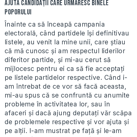
Ajută candidaţii care urmăresc binele
poporului
Înainte ca să înceapă campania
electorală, când partidele îşi definitivau
listele, au venit la mine unii, care ştiau
că mă cunosc şi am respectul liderilor
diferitor partide, şi mi-au cerut să
mijlocesc pentru ei ca să fie acceptaţi
pe listele partidelor respective. Când i-
am întrebat de ce vor să facă aceasta,
mi-au spus că se confruntă cu anumite
probleme în activitatea lor, sau în
afaceri şi dacă ajung deputaţi văr scăpa
de problemele respective şi vor ajuta şi
pe alţii. I-am mustrat pe faţă şi le-am