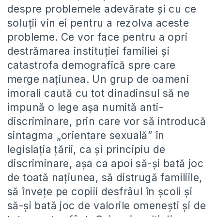
despre problemele adevărate şi cu ce
soluţii vin ei pentru a rezolva aceste
probleme. Ce vor face pentru a opri
destrămarea instituţiei familiei şi
catastrofa demografică spre care
merge naţiunea. Un grup de oameni
imorali caută cu tot dinadinsul să ne
impună o lege aşa numită anti-
discriminare, prin care vor să introducă
sintagma „orientare sexuală” în
legislaţia ţării, ca şi principiu de
discriminare, aşa ca apoi să-şi bată joc
de toată naţiunea, să distrugă familiile,
să înveţe pe copiii desfrâul în şcoli şi
să-şi bată joc de valorile omeneşti şi de