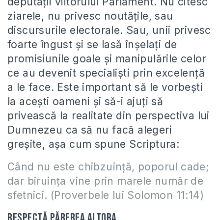
deputaţii viitorului Parlament. Nu citesc
ziarele, nu privesc noutăţile, sau
discursurile electorale. Sau, unii privesc
foarte îngust şi se lasă înşelaţi de
promisiunile goale şi manipulările celor
ce au devenit specialişti prin excelenţă
a le face. Este important să le vorbeşti
la aceşti oameni şi să-i ajuţi să
privească la realitate din perspectiva lui
Dumnezeu ca să nu facă alegeri
greşite, aşa cum spune Scriptura:
Când nu este chibzuinţă, poporul cade;
dar biruinţa vine prin marele număr de
sfetnici. (Proverbele lui Solomon 11:14)
Respectă părerea altora