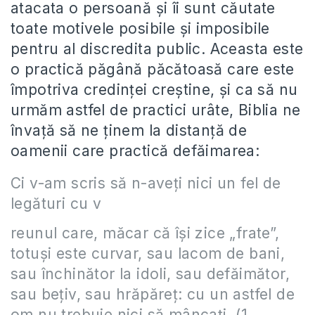
atacata o persoană şi îi sunt căutate
toate motivele posibile şi imposibile
pentru al discredita public. Aceasta este
o practică păgână păcătoasă care este
împotriva credinţei creştine, şi ca să nu
urmăm astfel de practici urâte, Biblia ne
învaţă să ne ţinem la distanţă de
oamenii care practică defăimarea:
Ci v-am scris să n-aveţi nici un fel de
legături cu v
reunul care, măcar că îşi zice „frate”,
totuşi este curvar, sau lacom de bani,
sau închinător la idoli, sau defăimător,
sau beţiv, sau hrăpăreţ: cu un astfel de
om nu trebuie nici să mâncaţi. (1