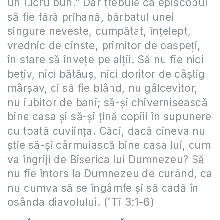
un lucru bun.” Dar trebuie ca episcopul
să fie fără prihană, bărbatul unei
singure neveste, cumpătat, înţelept,
vrednic de cinste, primitor de oaspeţi,
în stare să înveţe pe alţii. Să nu fie nici
beţiv, nici bătăuş, nici doritor de câştig
mârşav, ci să fie blând, nu gâlcevitor,
nu iubitor de bani; să-şi chivernisească
bine casa şi să-şi ţină copiii în supunere
cu toată cuviinţa. Căci, dacă cineva nu
ştie să-şi cârmuiască bine casa lui, cum
va îngriji de Biserica lui Dumnezeu? Să
nu fie întors la Dumnezeu de curând, ca
nu cumva să se îngâmfe şi să cadă în
osânda diavolului. (1Ti 3:1-6)