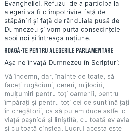
Evangheliei. Refuzul de a participa la
alegeri va fi o împotrivire faţă de
stăpâniri şi faţă de rânduiala pusă de
Dumnezeu şi vom purta consecinţele
apoi noi şi întreaga naţiune.
Roagă-te pentru alegerile parlamentare
Aşa ne învaţă Dumnezeu în Scripturi:
Vă îndemn, dar, înainte de toate, să
faceţi rugăciuni, cereri, mijlociri,
mulţumiri pentru toţi oamenii, pentru
împăraţi şi pentru toţi cei ce sunt înălţaţi
în dregătorii, ca să putem duce astfel o
viaţă paşnică şi liniştită, cu toată evlavia
şi cu toată cinstea. Lucrul acesta este