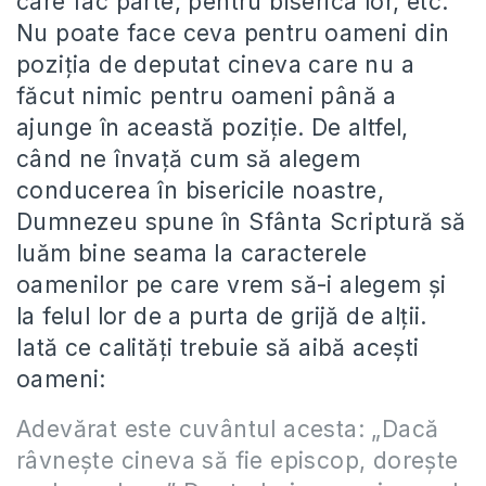
care fac parte, pentru biserica lor, etc.
Nu poate face ceva pentru oameni din
poziţia de deputat cineva care nu a
făcut nimic pentru oameni până a
ajunge în această poziţie. De altfel,
când ne învaţă cum să alegem
conducerea în bisericile noastre,
Dumnezeu spune în Sfânta Scriptură să
luăm bine seama la caracterele
oamenilor pe care vrem să-i alegem şi
la felul lor de a purta de grijă de alţii.
Iată ce calităţi trebuie să aibă aceşti
oameni:
Adevărat este cuvântul acesta: „Dacă
râvneşte cineva să fie episcop, doreşte