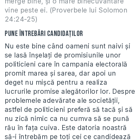
merge bine, şi o mare binecuvântare
vine peste ei. (Proverbele lui Solomon
24:24-25)
Pune întrebări candidaţilor
Nu este bine când oameni sunt naivi şi
se lasă înşelaţi de promisiunile unor
politicieni care în campania electorală
promit marea şi sarea, dar apoi un
deget nu mişcă pentru a realiza
lucrurile promise alegătorilor lor. Despre
problemele adevărate ale societăţii,
astfel de politicieni preferă să tacă şi să
nu zică nimic ca nu cumva să se pună
rău în faţa cuiva. Este datoria noastră
să-i întrebăm pe toţi cei ce candidează