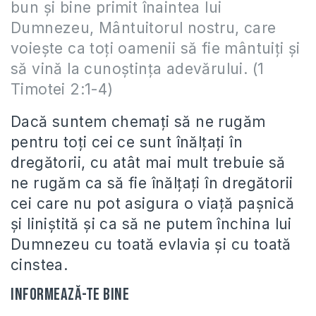
bun şi bine primit înaintea lui
Dumnezeu, Mântuitorul nostru, care
voieşte ca toţi oamenii să fie mântuiţi şi
să vină la cunoştinţa adevărului. (1
Timotei 2:1-4)
Dacă suntem chemaţi să ne rugăm
pentru toţi cei ce sunt înălţaţi în
dregătorii, cu atât mai mult trebuie să
ne rugăm ca să fie înălţaţi în dregătorii
cei care nu pot asigura o viaţă paşnică
şi liniştită şi ca să ne putem închina lui
Dumnezeu cu toată evlavia şi cu toată
cinstea.
Informează-te bine