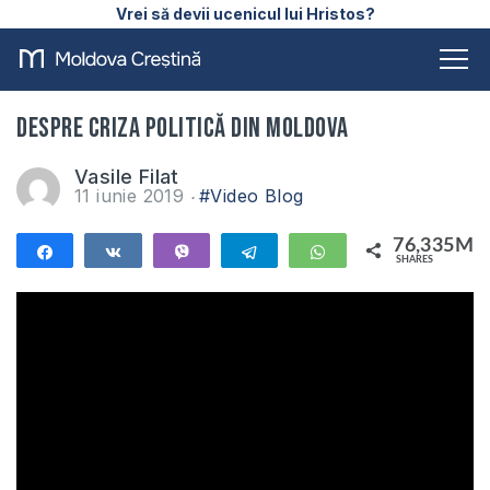
Vrei să devii ucenicul lui Hristos?
Despre criza politică din Moldova
Vasile Filat
11 iunie 2019
#Video Blog
76,335M
Share
Share
Vibe
Telegram
WhatsApp
SHARES
76,335M