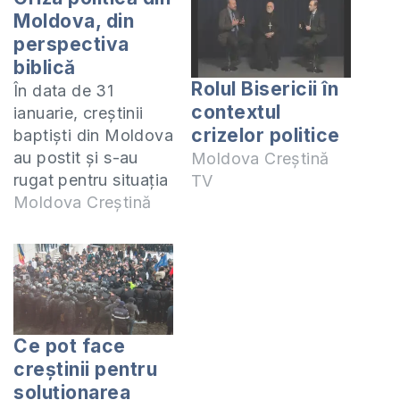
Moldova, din
perspectiva
biblică
Rolul Bisericii în
În data de 31
contextul
ianuarie, creștinii
crizelor politice
baptiști din Moldova
au postit și s-au
Moldova Creștină
rugat pentru situația
TV
politică din țară.
Moldova Creștină
Care este rolul
nostru, ca și
creștini, în
soluționarea acestei
crize? Cum trebuie
să procedăm în
Ce pot face
aceste vremuri
creștinii pentru
dificile? La aceste și
soluționarea