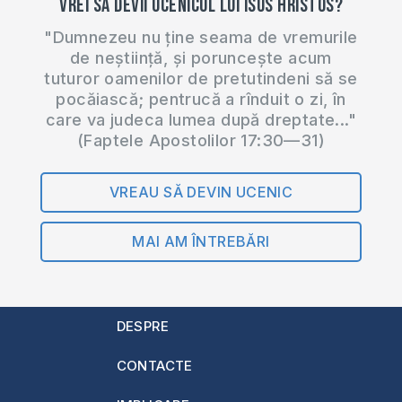
Vrei să devii ucenicul lui Isus Hristos?
"Dumnezeu nu ține seama de vremurile
de neștiință, și poruncește acum
tuturor oamenilor de pretutindeni să se
pocăiască; pentrucă a rînduit o zi, în
care va judeca lumea după dreptate..."
(Faptele Apostolilor 17:30—31)
VREAU SĂ DEVIN UCENIC
MAI AM ÎNTREBĂRI
DESPRE
CONTACTE