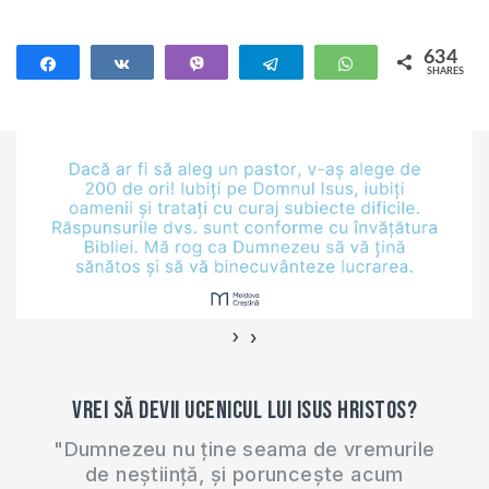
634
Share
Share
Vibe
Telegram
WhatsApp
SHARES
634
›
‹
Vrei să devii ucenicul lui Isus Hristos?
"Dumnezeu nu ține seama de vremurile
de neștiință, și poruncește acum