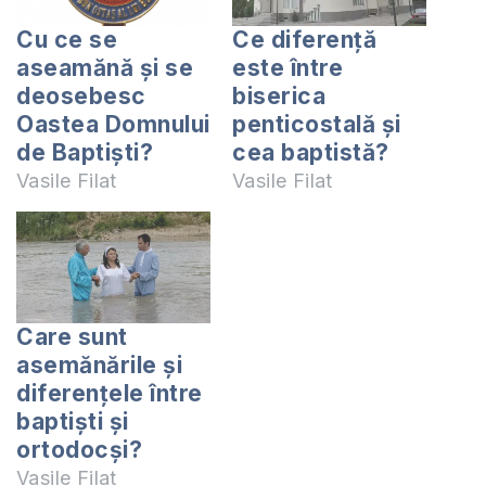
Cu ce se
Ce diferenţă
aseamănă și se
este între
deosebesc
biserica
Oastea Domnului
penticostală şi
de Baptiști?
cea baptistă?
Vasile Filat
Vasile Filat
Care sunt
asemănările şi
diferenţele între
baptişti şi
ortodocşi?
Vasile Filat