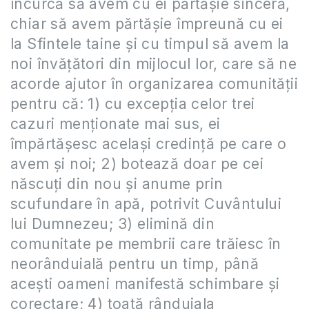
încurcă să avem cu ei părtășie sinceră,
chiar să avem părtășie împreună cu ei
la Sfintele taine și cu timpul să avem la
noi învățători din mijlocul lor, care să ne
acorde ajutor în organizarea comunității
pentru că: 1) cu excepția celor trei
cazuri menționate mai sus, ei
împărtășesc același credință pe care o
avem și noi; 2) botează doar pe cei
născuți din nou și anume prin
scufundare în apă, potrivit Cuvântului
lui Dumnezeu; 3) elimină din
comunitate pe membrii care trăiesc în
neorânduială pentru un timp, până
acești oameni manifestă schimbare și
corectare; 4) toată rânduiala