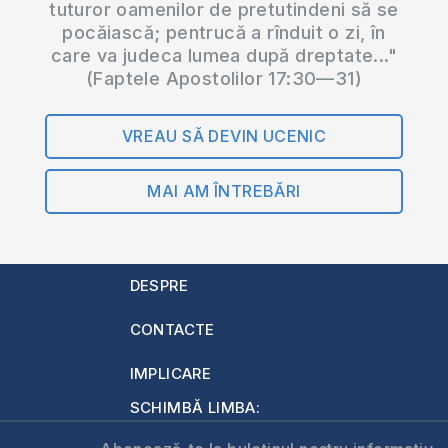
tuturor oamenilor de pretutindeni să se
pocăiască; pentrucă a rînduit o zi, în
care va judeca lumea după dreptate..."
(Faptele Apostolilor 17:30—31)
VREAU SĂ DEVIN UCENIC
MAI AM ÎNTREBĂRI
DESPRE
CONTACTE
IMPLICARE
SCHIMBĂ LIMBA: