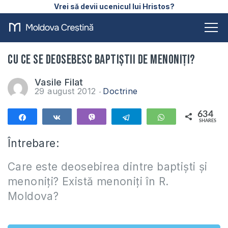
Vrei să devii ucenicul lui Hristos?
Cu ce se deosebesc Baptiștii de Menoniți?
Vasile Filat
29 august 2012
Doctrine
634
Share
Share
Vibe
Telegram
WhatsApp
SHARES
634
Întrebare:
Care este deosebirea dintre baptiști și
menoniți? Există menoniți în R.
Moldova?