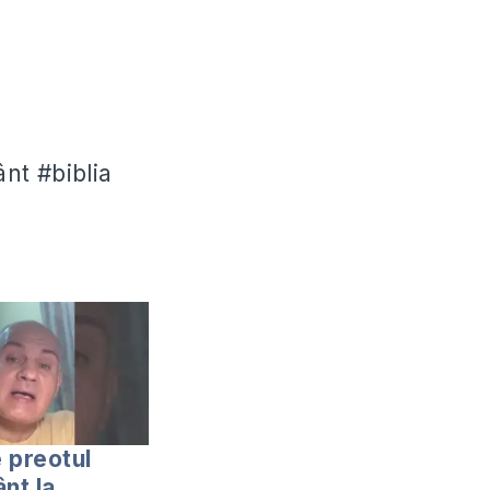
nt #biblia
 preotul
nt la