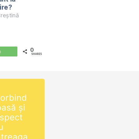
ire?
reștină
0
WhatsApp
SHARES