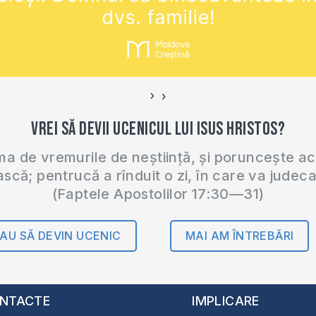
›
‹
Vrei să devii ucenicul lui Isus Hristos?
 de vremurile de neștiință, și poruncește a
ască; pentrucă a rînduit o zi, în care va judec
(Faptele Apostolilor 17:30—31)
AU SĂ DEVIN UCENIC
MAI AM ÎNTREBĂRI
NTACTE
IMPLICARE