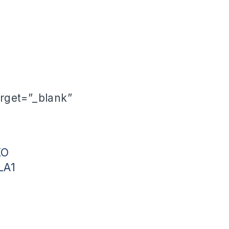
arget=”_blank”
KO
fLA1