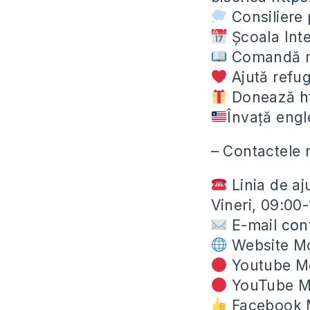
Consiliere 
Școala Int
Comandă ma
Ajută refug
Donează
h
Învață eng
– Contactele 
Linia de aj
Vineri, 09:00
E-mail
con
Website Mo
Youtube Mo
YouTube M
Facebook 