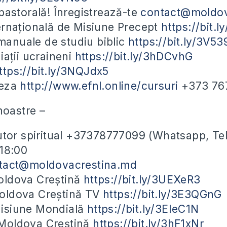
pastorală! Înregistrează-te
contact@moldov
ernațională de Misiune Precept
https://bit.
nuale de studiu biblic
https://bit.ly/3V5
iații ucraineni
https://bit.ly/3hDCvhG
ttps://bit.ly/3NQJdx5
leza
http://www.efnl.online/cursuri
+373 76
noastre –
utor spiritual +37378777099 (Whatsapp, Te
-18:00
tact@moldovacrestina.md
ldova Creștină
https://bit.ly/3UEXeR3
ldova Creștină TV
https://bit.ly/3E3QGnG
isiune Mondială
https://bit.ly/3EIeC1N
Moldova Creștină
https://bit.ly/3hF1xNr