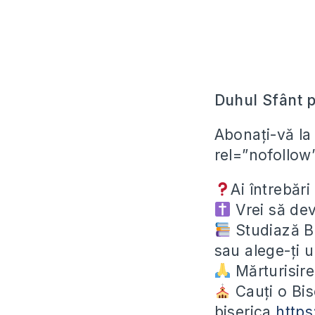
Duhul Sfânt p
Abonați-vă la
rel=”nofollow
Ai întrebări
️ Vrei să de
Studiază Bi
sau alege-ți 
Mărturisir
Cauți o Bis
biserica
https