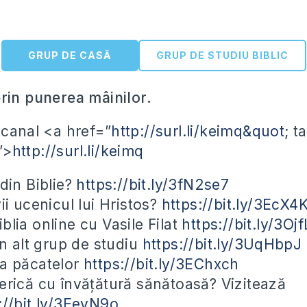
GRUP DE CASĂ
GRUP DE STUDIU BIBLIC
rin punerea mâinilor.
 canal <a href=”
http://surl.li/keimq&quot
;
t
”>
http://surl.li/keimq
 din Biblie?
https://bit.ly/3fN2se7
vii ucenicul lui Hristos?
https://bit.ly/3EcX4
blia online cu Vasile Filat
https://bit.ly/3Oj
un alt grup de studiu
https://bit.ly/3UqHbpJ
ea păcatelor
https://bit.ly/3EChxch
erică cu învățătură sănătoasă? Vizitează
://bit.ly/3EevN9o