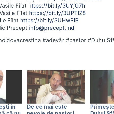
asile Filat
https://bit.ly/3UYjG7h
asile Filat
https://bit.ly/3UPTlZ8
le Filat
https://bit.ly/3UHwPlB
blic Precept
info@precept.md
#moldovacrestina #adevăr #pastor #DuhulSfâ
ști în
De ce mai este
Primește
nă că nu
nevoie de pastori
Duhul Sfâ