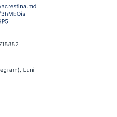
acrestina.md
ly/3hMEOis
39P5
718882
legram), Luni-