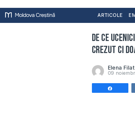
ARTICOLE
EM
De ce ucenic
crezut ci do
Elena Filat
09 noiemb
Share