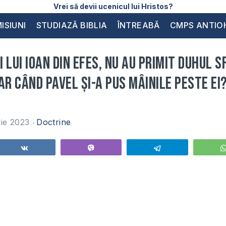
Vrei să devii ucenicul lui Hristos?
ISIUNI
STUDIAZĂ BIBLIA
ÎNTREABĂ
CMPS ANTIO
ii lui Ioan din Efes, nu au primit Duhul 
ar când Pavel și-a pus mâinile peste ei
rie 2023
Doctrine
Share
Vibe
Telegram