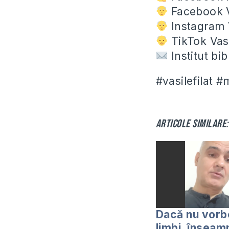
Facebook V
Instagram V
TikTok Vasi
Institut bi
#vasilefilat 
Articole similare:
Dacă nu vorbe
limbi, înseam