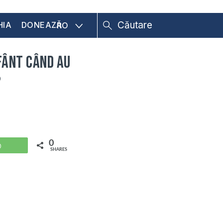
HIA
DONEAZĂ
RO
Sfânt când au
?
0
WhatsApp
SHARES