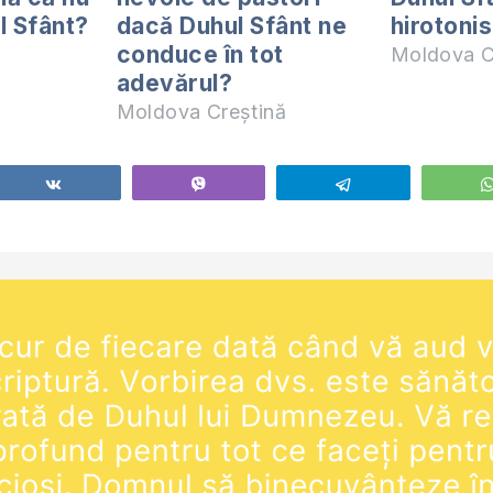
l Sfânt?
dacă Duhul Sfânt ne
hirotonis
conduce în tot
Moldova C
adevărul?
Moldova Creștină
Share
Vibe
Telegram