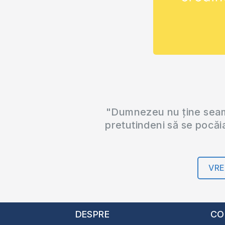
"Dumnezeu nu ține seama
pretutindeni să se pocăi
VRE
DESPRE
CO