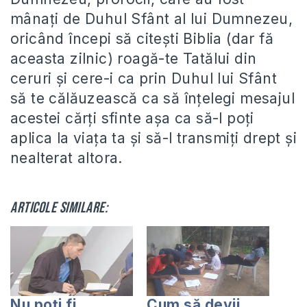
mânați de Duhul Sfânt al lui Dumnezeu,
oricând începi să citești Biblia (dar fă
aceasta zilnic) roagă-te Tatălui din
ceruri și cere-i ca prin Duhul lui Sfânt
să te călăuzească ca să înțelegi mesajul
acestei cărți sfinte așa ca să-l poți
aplica la viața ta și să-l transmiți drept și
nealterat altora.
Articole similare:
Nu poți fi
Cum să devii