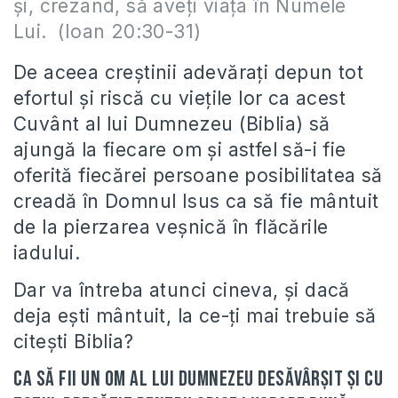
şi, crezând, să aveţi viaţa în Numele
Lui. (Ioan 20:30-31)
De aceea creștinii adevărați depun tot
efortul și riscă cu viețile lor ca acest
Cuvânt al lui Dumnezeu (Biblia) să
ajungă la fiecare om și astfel să-i fie
oferită fiecărei persoane posibilitatea să
creadă în Domnul Isus ca să fie mântuit
de la pierzarea veșnică în flăcările
iadului.
Dar va întreba atunci cineva, și dacă
deja ești mântuit, la ce-ți mai trebuie să
citești Biblia?
Ca să fii un om al lui Dumnezeu desăvârșit și cu