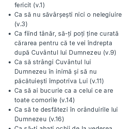
fericit (v.1)
Ca să nu săvârșești nici o nelegiuire
(v.3)
Ca fiind tânăr, să-ți poți ține curată
cărarea pentru că te vei îndrepta
după Cuvântul lui Dumnezeu (v.9)
Ca să strângi Cuvântul lui
Dumnezeu în inimă și să nu
păcătuiești împotriva Lui (v.11)
Ca să ai bucurie ca a celui ce are
toate comorile (v.14)
Ca să te desfătezi în orânduirile lui
Dumnezeu (v.16)
Ca să-ți abați ochii de la vederea