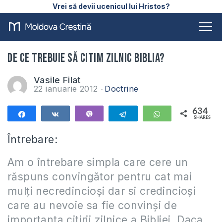
Vrei să devii ucenicul lui Hristos?
De ce trebuie să citim zilnic Biblia?
Vasile Filat
22 ianuarie 2012
Doctrine
634
Share
Share
Vibe
Telegram
WhatsApp
SHARES
634
Întrebare:
Am o întrebare simpla care cere un
răspuns convingător pentru cat mai
mulți necredincioși dar si credincioși
care au nevoie sa fie convinși de
importanta citirii zilnice a Bibliei. Daca