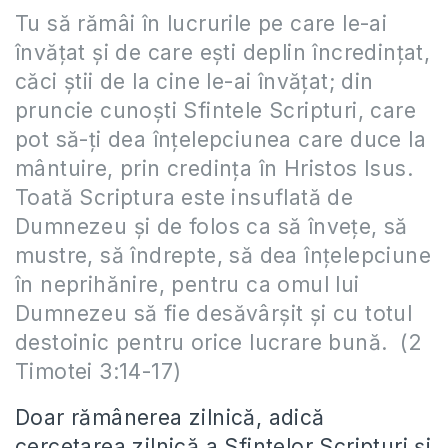
Tu să rămâi în lucrurile pe care le-ai
învăţat şi de care eşti deplin încredinţat,
căci ştii de la cine le-ai învăţat; din
pruncie cunoşti Sfintele Scripturi, care
pot să-ţi dea înţelepciunea care duce la
mântuire, prin credinţa în Hristos Isus.
Toată Scriptura este insuflată de
Dumnezeu şi de folos ca să înveţe, să
mustre, să îndrepte, să dea înţelepciune
în neprihănire, pentru ca omul lui
Dumnezeu să fie desăvârşit şi cu totul
destoinic pentru orice lucrare bună. (2
Timotei 3:14-17)
Doar rămânerea zilnică, adică
cercetarea zilnică a Sfintelor Scripturi și