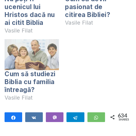
ucenicul lui
pasionat de
Hristos dacă nu
citirea Bibliei?
ai citit Biblia
Vasile Filat
Vasile Filat
Cum să studiezi
Biblia cu familia
întreagă?
Vasile Filat
634
Share
Share
Vibe
Telegram
WhatsApp
SHARES
634