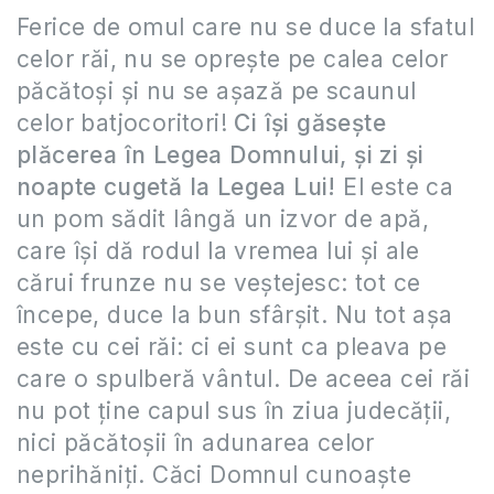
Ferice de omul care nu se duce la sfatul
celor răi, nu se opreşte pe calea celor
păcătoşi şi nu se aşază pe scaunul
celor batjocoritori!
Ci îşi găseşte
plăcerea în Legea Domnului, şi zi şi
noapte cugetă la Legea Lui!
El este ca
un pom sădit lângă un izvor de apă,
care îşi dă rodul la vremea lui şi ale
cărui frunze nu se veştejesc: tot ce
începe, duce la bun sfârşit. Nu tot aşa
este cu cei răi: ci ei sunt ca pleava pe
care o spulberă vântul. De aceea cei răi
nu pot ţine capul sus în ziua judecăţii,
nici păcătoşii în adunarea celor
neprihăniţi. Căci Domnul cunoaşte