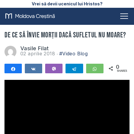
Vrei să devii ucenicul lui Hristos?
De ce să învie morții dacă sufletul nu moare?
Vasile Filat
02 aprilie 2018
#Video Blog
0
Share
Share
Vibe
Telegram
WhatsApp
SHARES