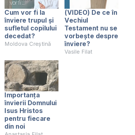
Cum vor fi la
(VIDEO) De ce în
înviere trupul și
Vechiul
sufletul copilului
Testament nu se
decedat?
vorbește despre
înviere?
Moldova Creștină
Vasile Filat
Importanţa
învierii Domnului
Isus Hristos
pentru fiecare
din noi
Anastasia Filat