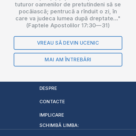
tuturor oamenilor de pretutindeni să se
pocăiască; pentrucă a rînduit o zi, în
care va judeca lumea după dreptate..."
(Faptele Apostolilor 17:30—31)
VREAU SĂ DEVIN UCENIC
MAI AM ÎNTREBĂRI
DESPRE
CONTACTE
IMPLICARE
SCHIMBĂ LIMBA: