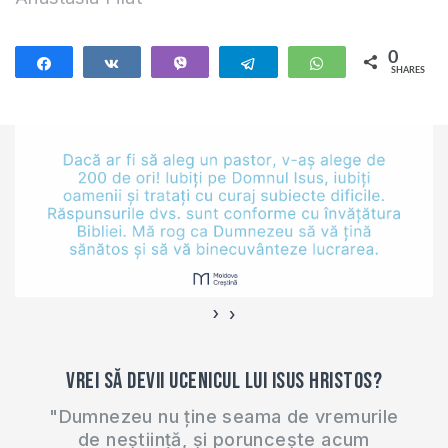
0
Share
Share
Vibe
Telegram
WhatsApp
SHARES
›
‹
Vrei să devii ucenicul lui Isus Hristos?
"Dumnezeu nu ține seama de vremurile
de neștiință, și poruncește acum