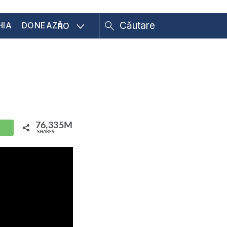
HIA
DONEAZĂ
RO
76,335M
hatsApp
SHARES