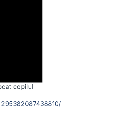
ocat copilul
/2295382087438810/