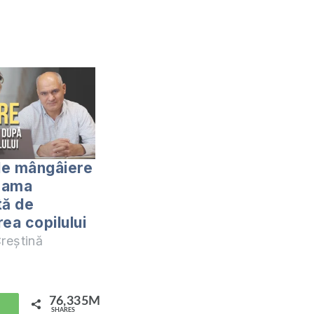
de mângâiere
mama
tă de
ea copilului
reștină
76,335M
hatsApp
SHARES