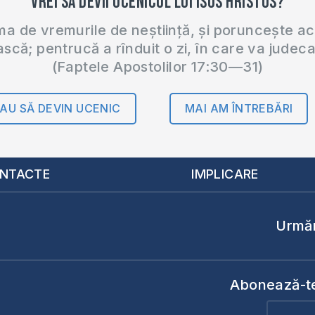
Vrei să devii ucenicul lui Isus Hristos?
 de vremurile de neștiință, și poruncește a
ască; pentrucă a rînduit o zi, în care va judec
(Faptele Apostolilor 17:30—31)
AU SĂ DEVIN UCENIC
MAI AM ÎNTREBĂRI
NTACTE
IMPLICARE
Urmăr
Abonează-te 