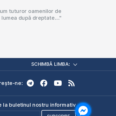
cum tuturor oamenilor de
a lumea după dreptate..."
SCHIMBĂ LIMBA:
ește-ne:
la buletinul nostru informativ