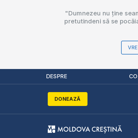
"Dumnezeu nu ține seama
pretutindeni să se pocăi
VRE
DESPRE
CO
DONEAZĂ