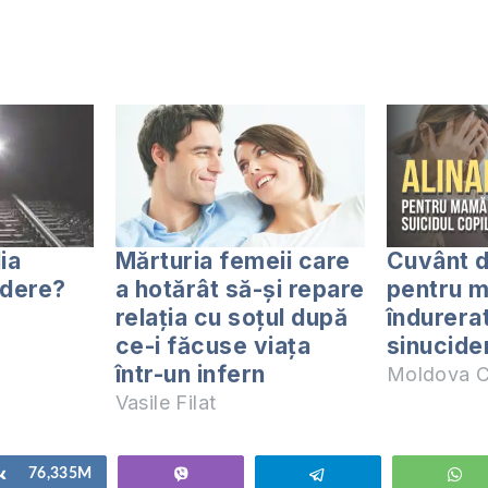
ia
Mărturia femeii care
Cuvânt 
idere?
a hotărât să-şi repare
pentru 
relaţia cu soţul după
îndurera
ce-i făcuse viaţa
sinucider
într-un infern
Moldova C
Vasile Filat
Share
76,335M
Vibe
Telegram
W