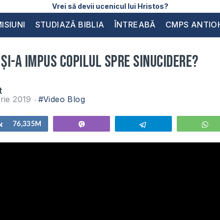
Vrei să devii ucenicul lui Hristos?
ISIUNI
STUDIAZĂ BIBLIA
ÎNTREABĂ
CMPS ANTIO
 și-a impus copilul spre sinucidere?
t
rie 2019
#Video Blog
Share
76,335M
Vibe
Telegram
W