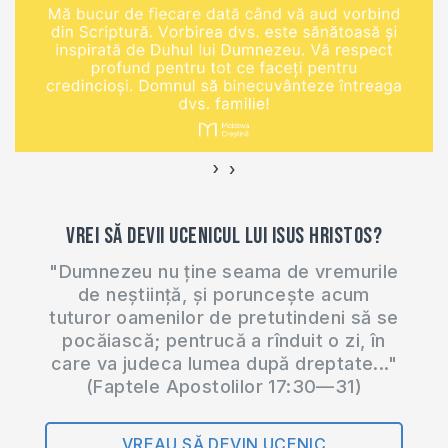
20:00. Manualul
după care studiem
poate fi procurat la
adresa
https://shop.eurasiaprecept.org/produs/1-
corinteni-partea-1/
Alege de la link-ul
›
‹
de…
Vrei să devii ucenicul lui Isus Hristos?
"Dumnezeu nu ține seama de vremurile
de neștiință, și poruncește acum
tuturor oamenilor de pretutindeni să se
pocăiască; pentrucă a rînduit o zi, în
care va judeca lumea după dreptate..."
(Faptele Apostolilor 17:30—31)
VREAU SĂ DEVIN UCENIC