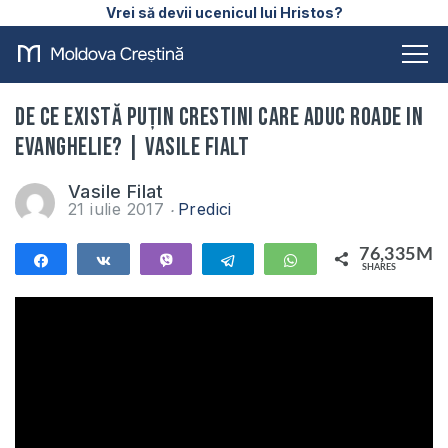
Vrei să devii ucenicul lui Hristos?
De ce există puțin crestini care aduc roade in
Evanghelie? | Vasile Fialt
Vasile Filat
21 iulie 2017
Predici
76,335M
Share
Share
Vibe
Telegram
WhatsApp
SHARES
76,335M