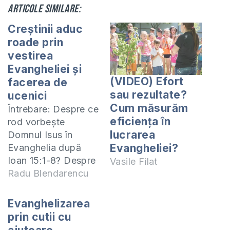
Articole similare:
Creștinii aduc
roade prin
vestirea
Evangheliei și
(VIDEO) Efort
facerea de
sau rezultate?
ucenici
Cum măsurăm
Întrebare: Despre ce
eficiența în
rod vorbește
lucrarea
Domnul Isus în
Evangheliei?
Evanghelia după
Ioan 15:1-8? Despre
Vasile Filat
roada Duhului Sfânt
Radu Blendarencu
menționate în
Galateni 5:22-23,
Evanghelizarea
sau despre roadele
prin cutii cu
pe care creștinii