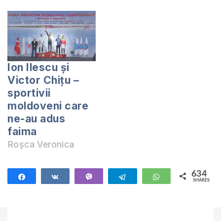
Ion Ilescu și
Victor Chițu –
sportivii
moldoveni care
ne-au adus
faima
Roșca Veronica
634
Share
Share
Vibe
Telegram
WhatsApp
SHARES
634