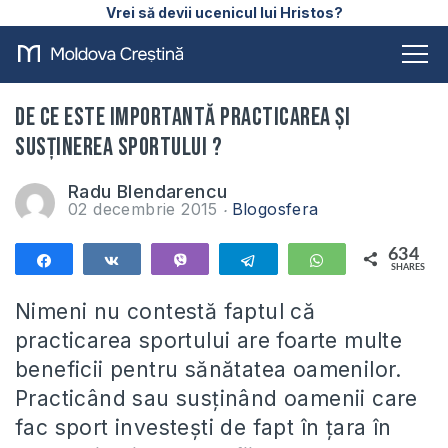
Vrei să devii ucenicul lui Hristos?
De ce este importantă practicarea și
susținerea sportului ?
Radu Blendarencu
02 decembrie 2015
Blogosfera
634
Share
Share
Vibe
Telegram
WhatsApp
SHARES
634
Nimeni nu contestă faptul că
practicarea sportului are foarte multe
beneficii pentru sănătatea oamenilor.
Practicând sau susținând oamenii care
fac sport investești de fapt în țara în