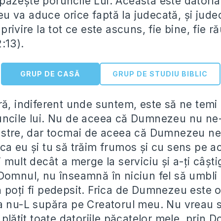
ăzește poruncile Lui. Aceasta este datoria
 va aduce orice faptă la judecată, și jude
privire la tot ce este ascuns, fie bine, fie ră
2:13).
GRUP DE CASĂ
GRUP DE STUDIU BIBLIC
ră, indiferent unde suntem, este să ne temi
ncile lui. Nu de aceea că Dumnezeu nu ne
astre, dar tocmai de aceea că Dumnezeu ne
ca eu și tu să trăim frumos și cu sens pe a
 mult decât a merge la serviciu și a-ți câști
Domnul, nu înseamnă în niciun fel să umbli c
 poți fi pedepsit. Frica de Dumnezeu este o
a nu-L supăra pe Creatorul meu. Nu vreau să
 plătit toate datoriile păcatelor mele, prin 