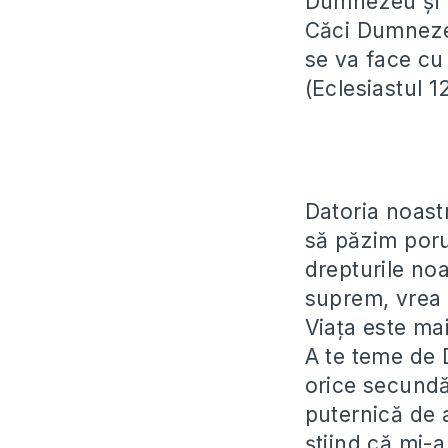
Dumnezeu și p
Căci Dumnezeu
se va face cu 
(Eclesiastul 1
Datoria noast
să păzim poru
drepturile no
suprem, vrea 
Viața este mai
A te teme de 
orice secundă
puternică de 
știind că mi-a