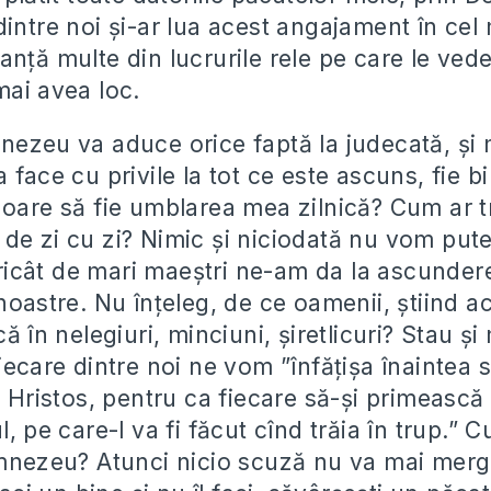
intre noi și-ar lua acest angajament în cel 
nță multe din lucrurile rele pe care le vede
mai avea loc.
nezeu va aduce orice faptă la judecată, și 
 face cu privile la tot ce este ascuns, fie bi
 oare să fie umblarea mea zilnică? Cum ar tr
de zi cu zi? Nimic și niciodată nu vom pu
icât de mari maeștri ne-am da la ascunder
noastre. Nu înțeleg, de ce oamenii, știind a
că în nelegiuri, minciuni, șiretlicuri? Stau 
iecare dintre noi ne vom ”înfățișa înaintea 
i Hristos, pentru ca fiecare să-și primească
l, pe care-l va fi făcut cînd trăia în trup.” 
umnezeu? Atunci nicio scuză nu va mai merg