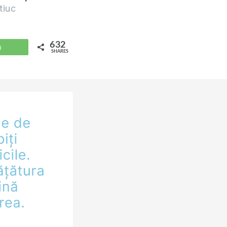
tiuc
632
WhatsApp
SHARES