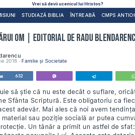
Vrei să devii ucenicul lui Hristos?
ISIUNI
STUDIAZĂ BIBLIA
ÎNTREABĂ
CMPS ANTIO
ărui om | Editorial de Radu Blendaren
darencu
ie 2018
Familie și Societate
Share
632
Vibe
Telegram
ie să știe că nu este decât o suflare, oricâ
ne Sfânta Scriptură. Este obligatoriu ca fiec
cest adevăr. Mai ales că noi avem tendinț
u material sau poziție socială ar putea cumv
otecție. Un tânăr a primit un astfel de sfa