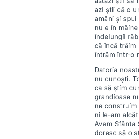
astăzi știi să 
azi știi că o 
amâni și spui 
nu e în mâinel
îndelungii ră
că încă trăim
întrăm într-o
Datoria noast
nu cunoști. T
ca să știm cum
grandioase nu 
ne construim v
ni le-am alcă
Avem Sfânta Sc
doresc să o st