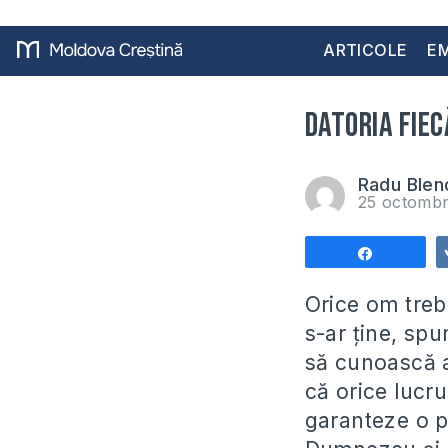
ARTICOLE
EM
Datoria fiec
Radu Blen
25 octombr
Share
Orice om trebu
s-ar ține, spu
să cunoască a
că orice lucr
garanteze o pr