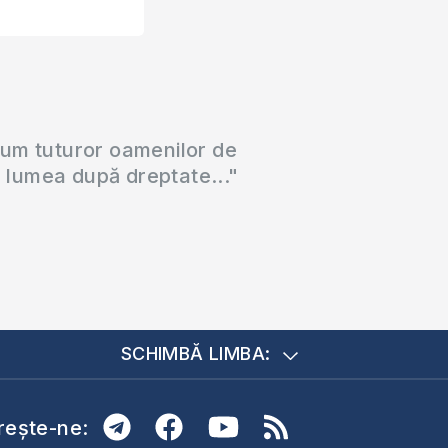
cum tuturor oamenilor de
a lumea după dreptate..."
SCHIMBĂ LIMBA:
ește-ne: