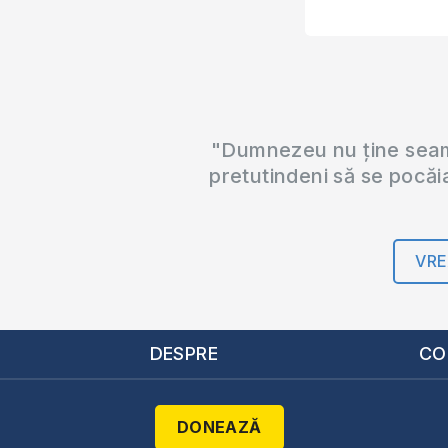
"Dumnezeu nu ține seama
pretutindeni să se pocăi
VRE
DESPRE
CO
DONEAZĂ