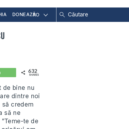
HIA
DONEAZĂ
RO
cu
632
WhatsApp
SHARES
t de bine nu
are dintre noi
a să credem
a să ne
t: ”Teme-te de