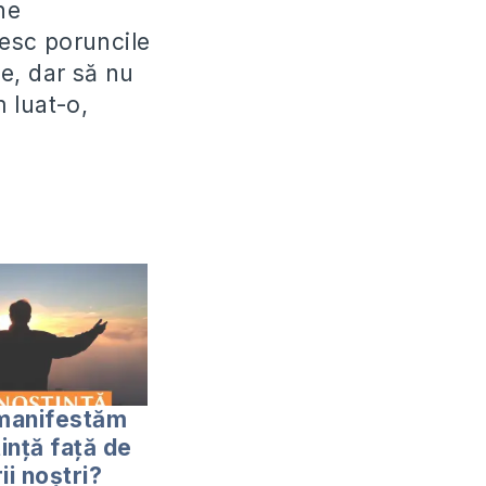
ne
esc poruncile
e, dar să nu
 luat-o,
manifestăm
ință față de
ii noștri?