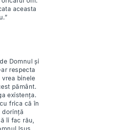
 oricărui om.
cata aceasta
u.”
 de Domnul și
-ar respecta
 vrea binele
cest pământ.
ga existența.
u frica că în
 dorință
 îi fac rău,
Domnul Isus.