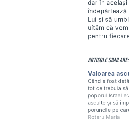
dar în același
îndepărtează 
Lui și să umb
uităm că vom 
pentru fiecare
Articole similare:
Valoarea ascu
Când a fost dat
tot ce trebuia să
poporul Israel er
asculte și să îm
poruncile pe car
lăsat Dumnezeu ș
Rotaru Maria
aveau să trăiască