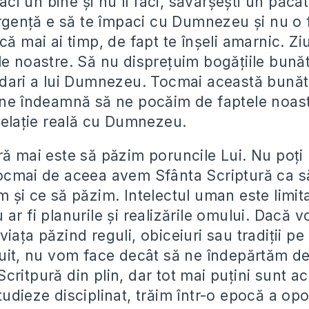
faci un bine și nu îl faci, săvârșești un păcat
urgență e să te împaci cu Dumnezeu și nu o f
că mai ai timp, de fapt te înșeli amarnic. Z
e noastre. Să nu disprețuim bogățiile bunătă
bdari a lui Dumnezeu. Tocmai această bunăta
 ne îndeamnă să ne pocăim de faptele noastr
 relație reală cu Dumnezeu.
ră mai este să păzim poruncile Lui. Nu poți
ocmai de aceea avem Sfânta Scriptură ca s
 și ce să păzim. Intelectul uman este limita
ar fi planurile și realizările omului. Dacă 
iața păzind reguli, obiceiuri sau tradiții pe
tuit, nu vom face decât să ne îndepărtăm 
ritpură din plin, dar tot mai puțini sunt ac
udieze disciplinat, trăim într-o epocă a opor