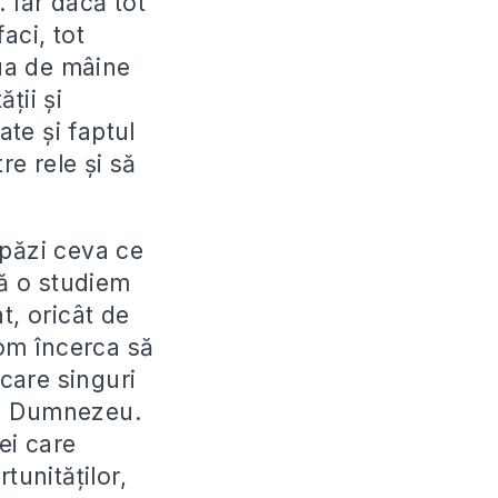
. Iar dacă tot
aci, tot
iua de mâine
ții și
te și faptul
e rele și să
 păzi ceva ce
ă o studiem
t, oricât de
vom încerca să
 care singuri
de Dumnezeu.
ei care
tunităților,