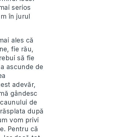
mai serios
m în jurul
mai ales că
ne, fie rău,
ebui să fie
tea ascunde de
ea
cest adevăr,
și mă gândesc
scaunului de
 răsplata după
Cum vom privi
e. Pentru că