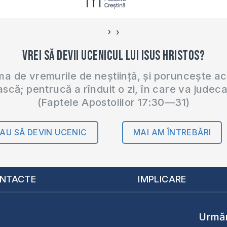
›
‹
Vrei să devii ucenicul lui Isus Hristos?
 de vremurile de neștiință, și poruncește a
ască; pentrucă a rînduit o zi, în care va judec
(Faptele Apostolilor 17:30—31)
AU SĂ DEVIN UCENIC
MAI AM ÎNTREBĂRI
NTACTE
IMPLICARE
Urmăr