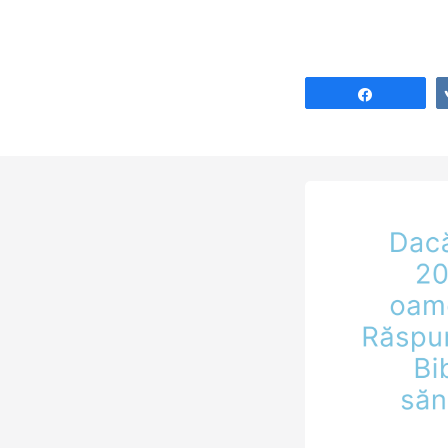
în țara pe care l
moștenire Domnu
Păzeşte şi ascul
aceste lucruri pe
Share
le…