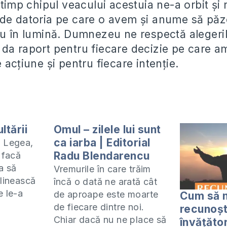
 timp chipul veacului acestuia ne-a orbit și 
de datoria pe care o avem și anume să păz
lu în lumină. Dumnezeu ne respectă alegeril
da raport pentru fiecare decizie pe care am
 acțiune și pentru fiecare intenție.
ltării
Omul – zilele lui sunt
ca iarba | Editorial
ă Legea,
Radu Blendarencu
 facă
a să
Vremurile în care trăim
plinească
încă o dată ne arată cât
e le-a
de aproape este moarte
Cum să 
i astfel
de fiecare dintre noi.
recunoșt
 fericiți
Chiar dacă nu ne place să
învățător