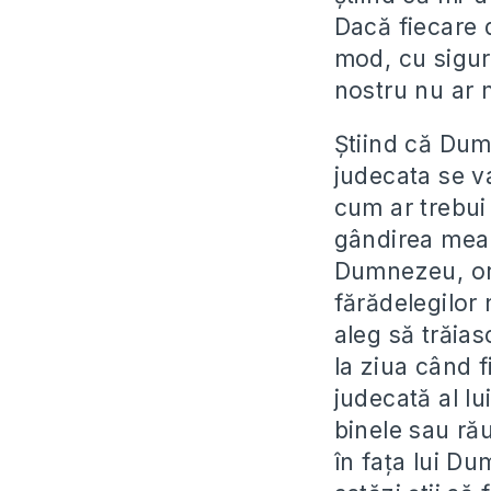
Dacă fiecare d
mod, cu sigura
nostru nu ar 
Știind că Dum
judecata se va
cum ar trebui
gândirea mea 
Dumnezeu, or
fărădelegilor 
aleg să trăias
la ziua când f
judecată al lu
binele sau rău
în fața lui D