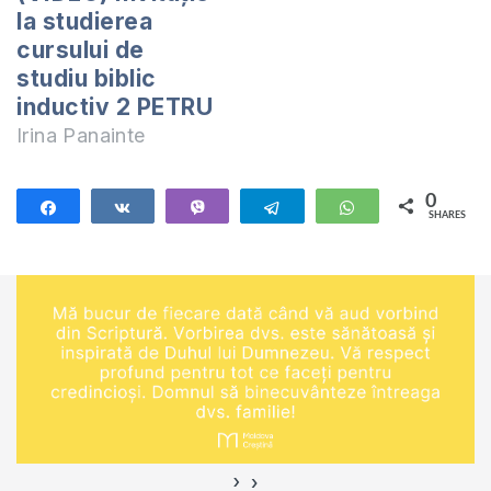
la studierea
împreună cu fiica
cursului de
mea, Tika. Te invit
să studiem…
studiu biblic
inductiv 2 PETRU
Irina Panainte
0
Share
Share
Vibe
Telegram
WhatsApp
SHARES
›
‹