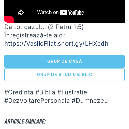
Da tot gazul… (2 Petru 1:5)
Înregistrează-te aici:
https://VasileFilat.short.gy/LHXcdh
GRUP DE CASĂ
GRUP DE STUDIU BIBLIC
#Credinta #Biblia #Ilustratie
#DezvoltarePersonala #Dumnezeu
Articole similare: