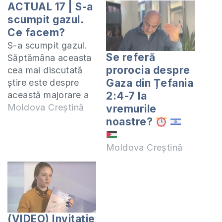
ACTUAL 17 | S-a
scumpit gazul.
Ce facem?
S-a scumpit gazul.
Se referă
Săptămâna aceasta
prorocia despre
cea mai discutată
Gaza din Țefania
știre este despre
această majorare a
2:4-7 la
tarifelor pe gaz.
Moldova Creștină
vremurile
Disperarea și
noastre?
nemulțumirea
populației crește din
Moldova Creștină
ce în ce mai mult.
Discutăm acest
subiect și alte
subiecte actuale în
această ediție a
(VIDEO) Invitație
emisiunii ACTUAL,