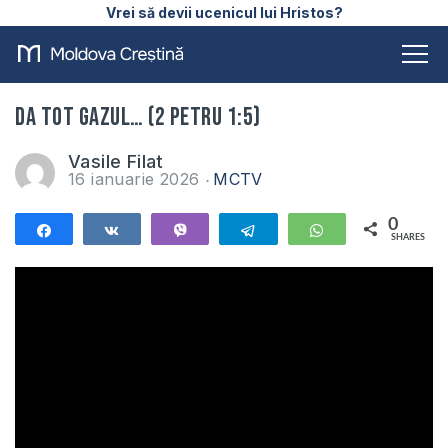
Vrei să devii ucenicul lui Hristos?
Da tot gazul… (2 Petru 1:5)
Vasile Filat
16 ianuarie 2026
MCTV
0
Share
Share
Vibe
Telegram
WhatsApp
SHARES