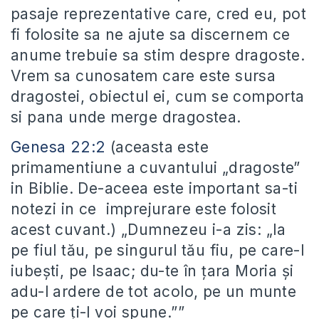
pasaje reprezentative care, cred eu, pot
fi folosite sa ne ajute sa discernem ce
anume trebuie sa stim despre dragoste.
Vrem sa cunosatem care este sursa
dragostei, obiectul ei, cum se comporta
si pana unde merge dragostea.
Genesa 22:2
(aceasta este
primamentiune a cuvantului „dragoste”
in Biblie. De-aceea este important sa-ti
notezi in ce imprejurare este folosit
acest cuvant.) „Dumnezeu i-a zis: „Ia
pe fiul tău, pe singurul tău fiu, pe care-l
iubeşti, pe Isaac; du-te în ţara Moria şi
adu-l ardere de tot acolo, pe un munte
pe care ţi-l voi spune.””