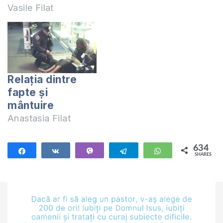
Vasile Filat
Relaţia dintre
fapte şi
mântuire
Anastasia Filat
634
Share
Share
Vibe
Telegram
WhatsApp
SHARES
634