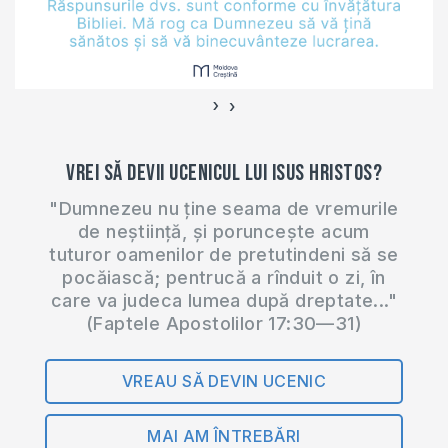
›
‹
Vrei să devii ucenicul lui Isus Hristos?
"Dumnezeu nu ține seama de vremurile
de neștiință, și poruncește acum
tuturor oamenilor de pretutindeni să se
pocăiască; pentrucă a rînduit o zi, în
care va judeca lumea după dreptate..."
(Faptele Apostolilor 17:30—31)
VREAU SĂ DEVIN UCENIC
MAI AM ÎNTREBĂRI