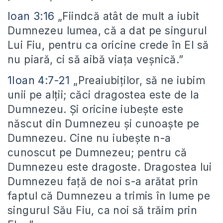
Ioan 3:16
„Fiindcă atât de mult a iubit
Dumnezeu lumea, că a dat pe singurul
Lui Fiu, pentru ca oricine crede în El să
nu piară, ci să aibă viaţa veşnică.”
1Ioan 4:7-21
„Preaiubiţilor, să ne iubim
unii pe alţii; căci dragostea este de la
Dumnezeu. Şi oricine iubeşte este
născut din Dumnezeu şi cunoaşte pe
Dumnezeu. Cine nu iubeşte n-a
cunoscut pe Dumnezeu; pentru că
Dumnezeu este dragoste. Dragostea lui
Dumnezeu faţă de noi s-a arătat prin
faptul că Dumnezeu a trimis în lume pe
singurul Său Fiu, ca noi să trăim prin