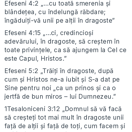
Efeseni 4:2 „…cu toată smerenia şi
blândeţea, cu îndelungă răbdare;
îngăduiţi-vă unii pe alţii în dragoste”
Efeseni 4:15 „…ci, credincioşi
adevărului, în dragoste, să creştem în
toate privinţele, ca să ajungem la Cel ce
este Capul, Hristos.”
Efeseni 5:2 „Trăiţi în dragoste, după
cum şi Hristos ne-a iubit şi S-a dat pe
Sine pentru noi „ca un prinos şi ca o
jertfă de bun miros – lui Dumnezeu.”
1Tesaloniceni 3:12 „Domnul să vă facă
să creşteţi tot mai mult în dragoste unii
faţă de alţii şi faţă de toţi, cum facem şi