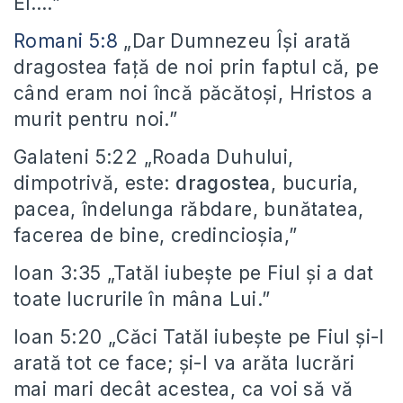
El….”
Romani 5:8
„Dar Dumnezeu Îşi arată
dragostea faţă de noi prin faptul că, pe
când eram noi încă păcătoşi, Hristos a
murit pentru noi.”
Galateni 5:22 „Roada Duhului,
dimpotrivă, este:
dragostea
, bucuria,
pacea, îndelunga răbdare, bunătatea,
facerea de bine, credincioşia,”
Ioan 3:35 „Tatăl iubeşte pe Fiul şi a dat
toate lucrurile în mâna Lui.”
Ioan 5:20 „Căci Tatăl iubeşte pe Fiul şi-I
arată tot ce face; şi-I va arăta lucrări
mai mari decât acestea, ca voi să vă