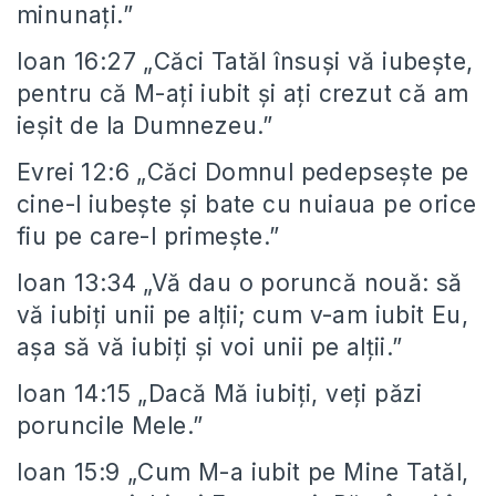
minunaţi.”
Ioan 16:27 „Căci Tatăl însuşi vă iubeşte,
pentru că M-aţi iubit şi aţi crezut că am
ieşit de la Dumnezeu.”
Evrei 12:6 „Căci Domnul pedepseşte pe
cine-l iubeşte şi bate cu nuiaua pe orice
fiu pe care-l primeşte.”
Ioan 13:34 „Vă dau o poruncă nouă: să
vă iubiţi unii pe alţii; cum v-am iubit Eu,
aşa să vă iubiţi şi voi unii pe alţii.”
Ioan 14:15 „Dacă Mă iubiţi, veţi păzi
poruncile Mele.”
Ioan 15:9 „Cum M-a iubit pe Mine Tatăl,