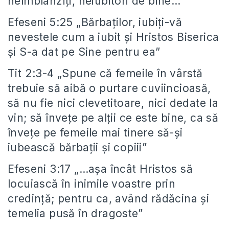
neîmblânziţi, neiubitori de bine…”
Efeseni 5:25 „Bărbaţilor, iubiţi-vă
nevestele cum a iubit şi Hristos Biserica
şi S-a dat pe Sine pentru ea”
Tit 2:3-4 „Spune că femeile în vârstă
trebuie să aibă o purtare cuviincioasă,
să nu fie nici clevetitoare, nici dedate la
vin; să înveţe pe alţii ce este bine, ca să
înveţe pe femeile mai tinere să-şi
iubească bărbaţii şi copiii”
Efeseni 3:17 „…aşa încât Hristos să
locuiască în inimile voastre prin
credinţă; pentru ca, având rădăcina şi
temelia pusă în dragoste”