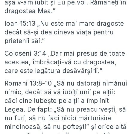
aşa v-am iubit şi Eu pe voi. Rămâneţi în
dragostea Mea.”
Ioan 15:13 „Nu este mai mare dragoste
decât să-şi dea cineva viaţa pentru
prietenii săi.”
Coloseni 3:14 „Dar mai presus de toate
acestea, îmbrăcaţi-vă cu dragostea,
care este legătura desăvârşirii.”
Romani 13:8-10 „Să nu datoraţi nimănui
nimic, decât să vă iubiţi unii pe alţii:
căci cine iubeşte pe alţii a împlinit
Legea. De fapt: „Să nu preacurveşti, să
nu furi, să nu faci nicio mărturisire
mincinoasă, să nu pofteşti” şi orice altă