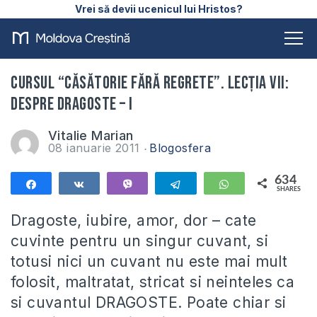
Vrei să devii ucenicul lui Hristos?
Cursul “Căsătorie fără regrete”. Lecţia VII:
Despre dragoste – I
Vitalie Marian
08 ianuarie 2011
Blogosfera
634
Share
Share
Vibe
Telegram
WhatsApp
SHARES
634
Dragoste, iubire, amor, dor – cate
cuvinte pentru un singur cuvant, si
totusi nici un cuvant nu este mai mult
folosit, maltratat, stricat si neinteles ca
si cuvantul DRAGOSTE. Poate chiar si