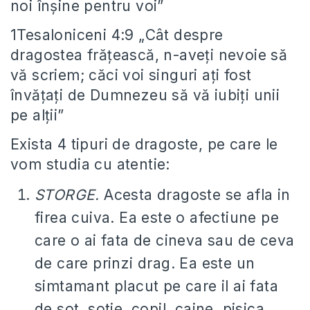
noi înşine pentru voi”
1Tesaloniceni 4:9 „Cât despre
dragostea frăţească, n-aveţi nevoie să
vă scriem; căci voi singuri aţi fost
învăţaţi de Dumnezeu să vă iubiţi unii
pe alţii”
Exista 4 tipuri de dragoste, pe care le
vom studia cu atentie:
STORGE.
Acesta dragoste se afla in
firea cuiva. Ea este o afectiune pe
care o ai fata de cineva sau de ceva
de care prinzi drag. Ea este un
simtamant placut pe care il ai fata
de sot, sotie, copil, caine, pisica,