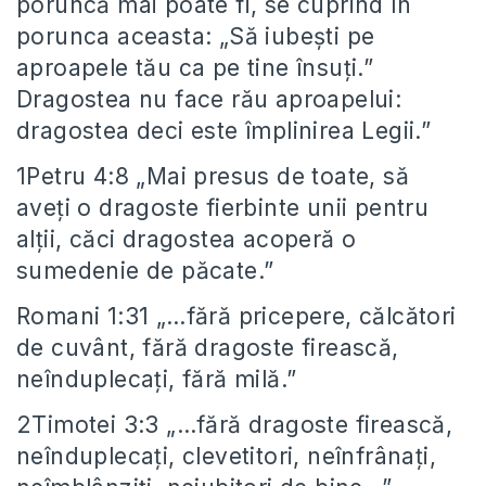
poruncă mai poate fi, se cuprind în
porunca aceasta: „Să iubeşti pe
aproapele tău ca pe tine însuţi.”
Dragostea nu face rău aproapelui:
dragostea deci este împlinirea Legii.”
1Petru 4:8 „Mai presus de toate, să
aveţi o dragoste fierbinte unii pentru
alţii, căci dragostea acoperă o
sumedenie de păcate.”
Romani 1:31 „…fără pricepere, călcători
de cuvânt, fără dragoste firească,
neînduplecaţi, fără milă.”
2Timotei 3:3 „…fără dragoste firească,
neînduplecaţi, clevetitori, neînfrânaţi,