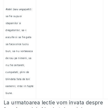
Robii (sau angajatii):
sa fie supusi
stapanilor si
dregatorilor; sa-i
asculte si sa fie gata
sa faca orice lucru
bun; sa nu vorbeasca
de rau pe nimeni; sa
nu fie certareti;
cumpatati; plini de
blindeta fata de tori
oamenii; intai in fapte
bune.
La urmatoarea lectie vom invata despre