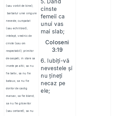
5. Dand
(sau vorbit de bine);
cinste
barbatul unei singure
femeii ca
neveste; cumpatat
unui vas
(sau echilibrat);
mai slab;
intelept; vrednic de
Coloseni
cinste (sau om
3:19
respectabil); primitor
de oaspeti; in stare sa
6. I
ubiţi-vă
invete pe altii; sa nu
nevestele şi
fie betiv; sa nu fie
nu ţineţi
bataus; sa nu fie
necaz pe
doritor de castig
ele
;
marsav; sa fie bland;
sa nu fie gilcevitor
(sau certaret); sa nu