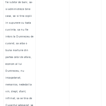
fie iubitor de bani; sa-
si administreze bine
casa; sa-si tina copiii
in supunere cu toata
cuviinta; sa nu fie
intors la Dumnezeu de
curand; sa aiba o
buna marturie din
partea celor de afara;
econom al lui
Dumnezeu; nu
incapatanat;
nemanios; nededat la
vin; drept; sfant;
infrinat; sa se tina de
Cuvantul adevarat; sa