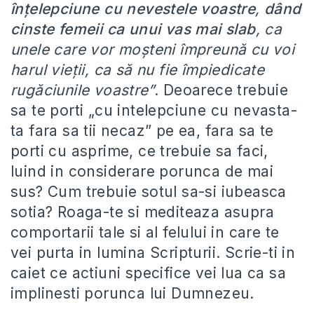
înţelepciune cu nevestele voastre
,
dând
cinste femeii ca unui vas mai slab
, ca
unele care vor moşteni împreună cu voi
harul vieţii, ca să nu fie împiedicate
rugăciunile voastre”
. Deoarece trebuie
sa te porti „cu intelepciune cu nevasta-
ta fara sa tii necaz” pe ea, fara sa te
porti cu asprime, ce trebuie sa faci,
luind in considerare porunca de mai
sus? Cum trebuie sotul sa-si iubeasca
sotia? Roaga-te si mediteaza asupra
comportarii tale si al felului in care te
vei purta in lumina Scripturii. Scrie-ti in
caiet ce actiuni specifice vei lua ca sa
implinesti porunca lui Dumnezeu.