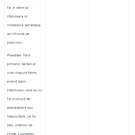
fie in stare sa
sfatuiasca in
invatatura sanatoasa;
sa infrunte pe
protivnici.
Presbiter:
Fara
prihana; barbat al
unei singure femei;
avand copiii
credinciosi, care sa nu
fie invinuiti de
destrabalare sau
neascultare; sa fie
treji; vrednici de
cinste; cumpatati;