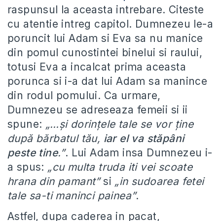
raspunsul la aceasta intrebare. Citeste
cu atentie intreg capitol. Dumnezeu le-a
poruncit lui Adam si Eva sa nu manice
din pomul cunostintei binelui si raului,
totusi Eva a incalcat prima aceasta
porunca si i-a dat lui Adam sa manince
din rodul pomului. Ca urmare,
Dumnezeu se adreseaza femeii si ii
spune:
„…şi dorinţele tale se vor ţine
după bărbatul tău,
iar el va stăpâni
peste tine
.”
. Lui Adam insa Dumnezeu i-
a spus:
„cu multa truda iti vei scoate
hrana din pamant”
si
„in sudoarea fetei
tale sa-ti maninci painea”
.
Astfel, dupa caderea in pacat,