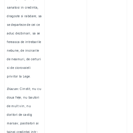
sanatosi in credinta,
dragoste si rabdare; sa
se departeze de cei ce
aduc dezbinari; sa se
fereasca de intrebarile
nebune, de insirarile
de neamuri, de certuri
si de ciorovaieli
privitor la Lege.
Diacon:
Cinstit; nu cu
doua feţe; nu bautori
de mult vin; nu
doritori de castig
marsav; pastratori ai
tainei credintei intr-