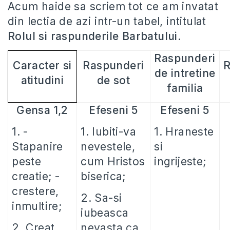
Acum haide sa scriem tot ce am invatat
din lectia de azi intr-un tabel, intitulat
Rolul si raspunderile Barbatului
.
Raspunderi
Caracter si
Raspunderi
R
de intretine
atitudini
de sot
familia
Gensa 1,2
Efeseni 5
Efeseni 5
1. -
1. Iubiti-va
1. Hraneste
Stapanire
nevestele,
si
peste
cum Hristos
ingrijeste;
creatie; -
biserica;
crestere,
2. Sa-si
inmultire;
iubeasca
2. Creat
nevasta ca