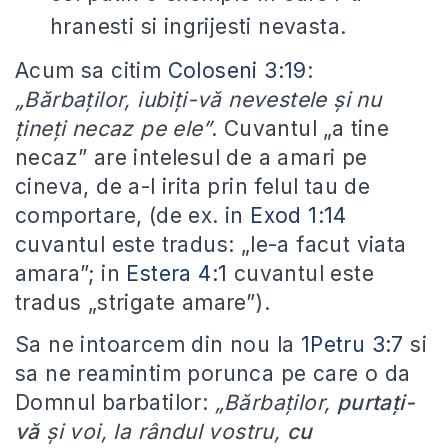
hranesti si ingrijesti nevasta.
Acum sa citim
Coloseni 3:19
:
„Bărbaţilor, iubiţi-vă nevestele şi nu
ţineţi necaz pe ele”
.
Cuvantul „a tine
necaz” are intelesul de a amari pe
cineva, de a-l irita prin felul tau de
comportare, (de ex. in
Exod 1:14
cuvantul este tradus: „le-a facut viata
amara”; in
Estera 4:1
cuvantul este
tradus „strigate amare”).
Sa ne intoarcem din nou la
1Petru 3:7
si
sa ne reamintim porunca pe care o da
Domnul barbatilor:
„Bărbaţilor,
purtaţi-
vă
şi voi, la rândul vostru,
cu