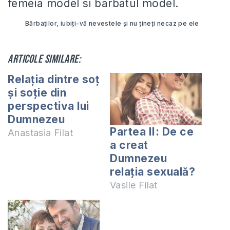
femeia model si barbatul model.
Bărbaţilor, iubiţi-vă nevestele şi nu ţineţi necaz pe ele
Articole similare:
Relația dintre soț
și soție din
perspectiva lui
Dumnezeu
Partea II: De ce
Anastasia Filat
a creat
Dumnezeu
relația sexuală?
Vasile Filat