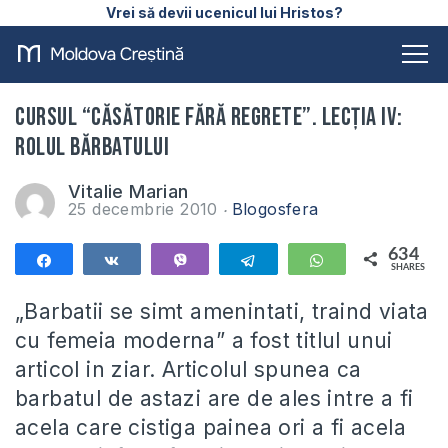
Vrei să devii ucenicul lui Hristos?
Cursul “Căsătorie fără regrete”. Lecţia IV:
Rolul bărbatului
Vitalie Marian
25 decembrie 2010
Blogosfera
634
Share
Share
Vibe
Telegram
WhatsApp
SHARES
634
„Barbatii se simt amenintati, traind viata
cu femeia moderna” a fost titlul unui
articol in ziar. Articolul spunea ca
barbatul de astazi are de ales intre a fi
acela care cistiga painea ori a fi acela