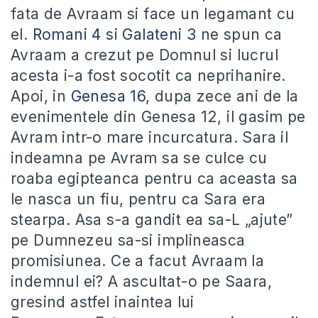
fata de Avraam si face un legamant cu
el.
Romani 4
si
Galateni 3
ne spun ca
Avraam a crezut pe Domnul si lucrul
acesta i-a fost socotit ca neprihanire.
Apoi, in
Genesa 16
, dupa zece ani de la
evenimentele din Genesa 12, il gasim pe
Avram intr-o mare incurcatura. Sara il
indeamna pe Avram sa se culce cu
roaba egipteanca pentru ca aceasta sa
le nasca un fiu, pentru ca Sara era
stearpa. Asa s-a gandit ea sa-L „ajute”
pe Dumnezeu sa-si implineasca
promisiunea. Ce a facut Avraam la
indemnul ei? A ascultat-o pe Saara,
gresind astfel inaintea lui