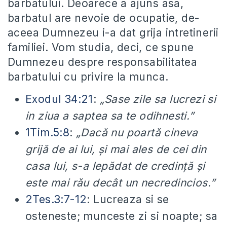
barbatului. Deoarece a ajuns asa,
barbatul are nevoie de ocupatie, de-
aceea Dumnezeu i-a dat grija intretinerii
familiei. Vom studia, deci, ce spune
Dumnezeu despre responsabilitatea
barbatului cu privire la munca.
Exodul 34:21
:
„Sase zile sa lucrezi si
in ziua a saptea sa te odihnesti.”
1Tim.5:8
:
„Dacă nu poartă cineva
grijă de ai lui, şi mai ales de cei din
casa lui, s-a lepădat de credinţă şi
este mai rău decât un necredincios.”
2Tes.3:7-12
: Lucreaza si se
osteneste; munceste zi si noapte; sa