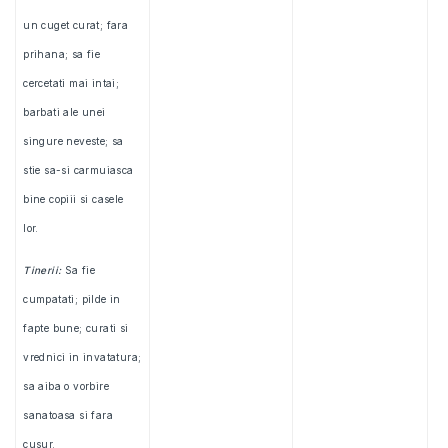
un cuget curat; fara
prihana; sa fie
cercetati mai intai;
barbati ale unei
singure neveste; sa
stie sa-si carmuiasca
bine copiii si casele
lor.
Tinerii:
Sa fie
cumpatati; pilde in
fapte bune; curati si
vrednici in invatatura;
sa aiba o vorbire
sanatoasa si fara
cusur.