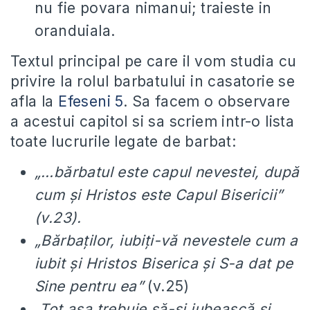
nu fie povara nimanui; traieste in
oranduiala.
Textul principal pe care il vom studia cu
privire la rolul barbatului in casatorie se
afla la
Efeseni 5
. Sa facem o observare
a acestui capitol si sa scriem intr-o lista
toate lucrurile legate de barbat:
„…bărbatul este capul nevestei, după
cum şi Hristos este Capul Bisericii”
(v.23).
„Bărbaţilor, iubiţi-vă nevestele cum a
iubit şi Hristos Biserica şi S-a dat pe
Sine pentru ea
”
(v.25)
„Tot aşa trebuie să-şi iubească şi