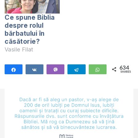
Ce spune Biblia
despre rolul
bărbatului în
căsătorie?
Vasile Filat
634
Share
Share
Vibe
Telegram
WhatsApp
SHARES
634