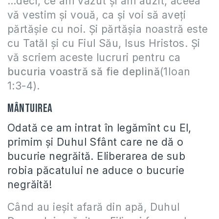
…deci, ce am văzut şi am auzit, aceea
vă vestim şi vouă, ca şi voi să aveţi
părtăşie cu noi. Şi părtăşia noastră este
cu Tatăl şi cu Fiul Său, Isus Hristos. Şi
vă scriem aceste lucruri pentru ca
bucuria voastră să fie deplină
(1Ioan
1:3-4).
Mântuirea
Odată ce am intrat în legămînt cu El,
primim și Duhul Sfânt care ne dă o
bucurie negrăită. Eliberarea de sub
robia păcatului ne aduce o bucurie
negrăită!
Când au ieşit afară din apă, Duhul