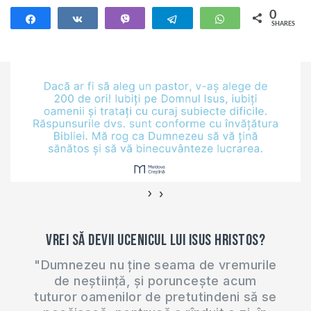
0
Share
Share
Vibe
Telegram
WhatsApp
SHARES
›
‹
Vrei să devii ucenicul lui Isus Hristos?
"Dumnezeu nu ține seama de vremurile
de neștiință, și poruncește acum
tuturor oamenilor de pretutindeni să se