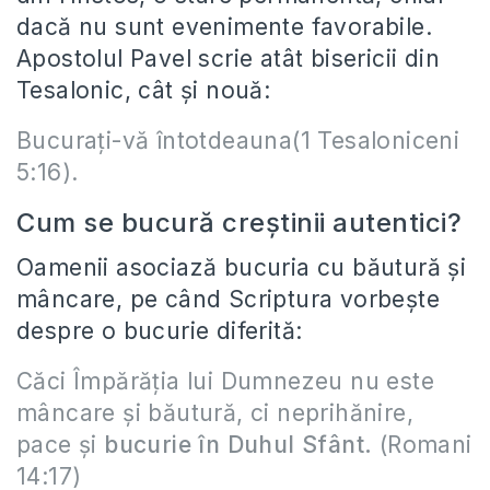
dacă nu sunt evenimente favorabile.
Apostolul Pavel scrie atât bisericii din
Tesalonic, cât și nouă:
Bucuraţi-vă întotdeauna(1 Tesaloniceni
5:16).
Cum se bucură creștinii autentici?
Oamenii asociază bucuria cu băutură și
mâncare, pe când Scriptura vorbește
despre o bucurie diferită:
Căci Împărăţia lui Dumnezeu nu este
mâncare şi băutură, ci neprihănire,
pace şi
bucurie în Duhul Sfânt.
(Romani
14:17)