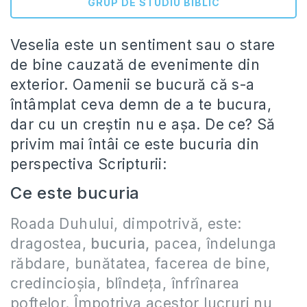
GRUP DE STUDIU BIBLIC
Veselia este un sentiment sau o stare
de bine cauzată de evenimente din
exterior. Oamenii se bucură că s-a
întâmplat ceva demn de a te bucura,
dar cu un creștin nu e așa. De ce? Să
privim mai întâi ce este bucuria din
perspectiva Scripturii:
Ce este bucuria
Roada Duhului, dimpotrivă, este:
dragostea,
bucuria,
pacea, îndelunga
răbdare, bunătatea, facerea de bine,
credincioşia, blîndeţa, înfrînarea
poftelor. Împotriva acestor lucruri nu