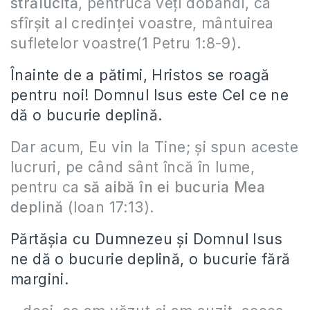
strălucită
, pentrucă veţi dobândi, ca
sfîrşit al credinţei voastre, mântuirea
sufletelor voastre(1 Petru 1:8-9).
Înainte de a pătimi, Hristos se roagă
pentru noi! Domnul Isus este Cel ce ne
dă o bucurie deplină.
Dar acum, Eu vin la Tine; şi spun aceste
lucruri, pe când sânt încă în lume,
pentru ca
să aibă în ei bucuria Mea
deplină
(Ioan 17:13).
Părtășia cu Dumnezeu și Domnul Isus
ne dă o bucurie deplină, o bucurie fără
margini.