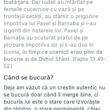
toată ţara
. Dar Iudeii au întărîtat pe
femeile cucernice cu vază şi pe
fruntaşii cetăţii, au stârnit o prigonire
împotriva lui Pavel şi Barnaba şi i-au
izgonit din hotarele lor. Pavel şi
Barnaba au scuturat praful de pe
picioare împotriva lor şi s-au dus în
Iconia,
în timp ce ucenicii erau plini de
bucurie şi de Duhul Sfânt
. (Fapte 13:49-
52)
Când se bucură?
Deja am văzut că un creștin autentic nu
se bucură doar când îi merge bine, ci
bucuria lui este o stare care izvorăște
din Hristos, o stare permanentă, chiar