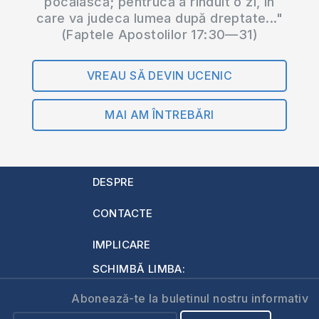
pocăiască; pentrucă a rînduit o zi, în
care va judeca lumea după dreptate..."
(Faptele Apostolilor 17:30—31)
VREAU SĂ DEVIN UCENIC
MAI AM ÎNTREBĂRI
DESPRE
CONTACTE
IMPLICARE
SCHIMBĂ LIMBA:
Abonează-te la buletinul nostru informativ