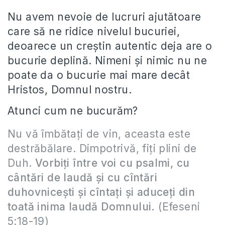
Nu avem nevoie de lucruri ajutătoare
care să ne ridice nivelul bucuriei,
deoarece un creștin autentic deja are o
bucurie deplină. Nimeni și nimic nu ne
poate da o bucurie mai mare decât
Hristos, Domnul nostru.
Atunci cum ne bucurăm?
Nu vă îmbătaţi de vin, aceasta este
destrăbălare. Dimpotrivă, fiţi plini de
Duh.
Vorbiţi între voi cu psalmi, cu
cântări de laudă şi cu cîntări
duhovniceşti şi cîntaţi şi aduceţi din
toată inima laudă Domnului.
(Efeseni
5:18-19)