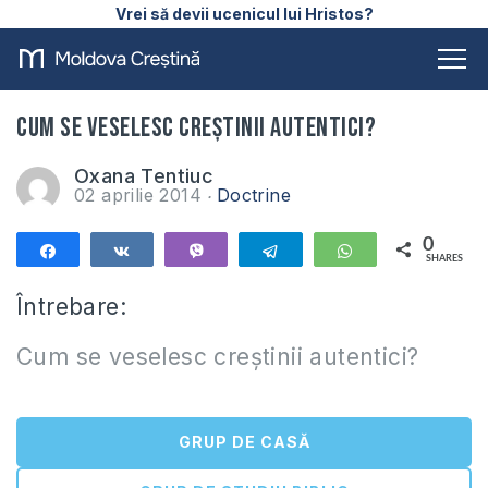
Vrei să devii ucenicul lui Hristos?
Cum se veselesc creștinii autentici?
Oxana Tentiuc
02 aprilie 2014
Doctrine
0
Share
Share
Vibe
Telegram
WhatsApp
SHARES
Întrebare:
Cum se veselesc creștinii autentici?
GRUP DE CASĂ