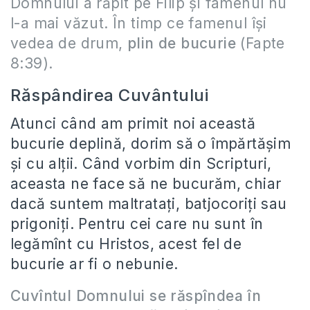
Domnului a răpit pe Filip şi famenul nu
l-a mai văzut. În timp ce famenul îşi
vedea de drum,
plin de bucurie
(Fapte
8:39).
Răspândirea Cuvântului
Atunci când am primit noi această
bucurie deplină, dorim să o împărtășim
și cu alții. Când vorbim din Scripturi,
aceasta ne face să ne bucurăm, chiar
dacă suntem maltratați, batjocoriți sau
prigoniți. Pentru cei care nu sunt în
legămînt cu Hristos, acest fel de
bucurie ar fi o nebunie.
Cuvîntul Domnului se răspîndea în