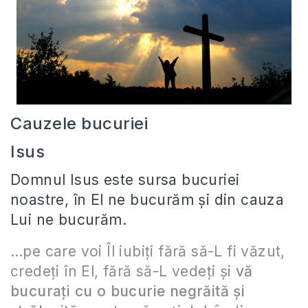
Cauzele bucuriei
Isus
Domnul Isus este sursa bucuriei
noastre, în El ne bucurăm și din cauza
Lui ne bucurăm.
…pe care voi Îl iubiţi fără să-L fi văzut,
credeţi în El, fără să-L vedeţi şi
vă
bucuraţi cu o bucurie negrăită şi