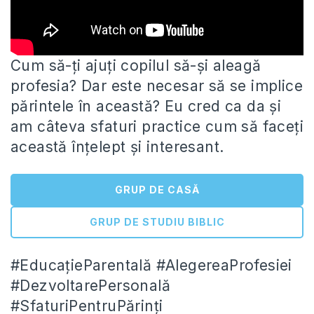
Cum să-ți ajuți copilul să-și aleagă
profesia? Dar este necesar să se implice
părintele în această? Eu cred ca da
și
am câteva sfaturi practice cum să faceți
această înțelept și interesant.
GRUP DE CASĂ
GRUP DE STUDIU BIBLIC
#EducațieParentală #AlegereaProfesiei
#DezvoltarePersonală
#SfaturiPentruPărinți