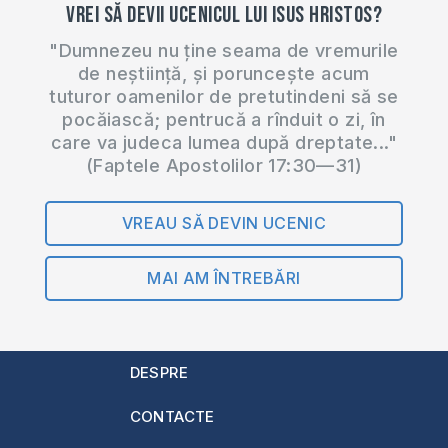
Vrei să devii ucenicul lui Isus Hristos?
"Dumnezeu nu ține seama de vremurile
de neștiință, și poruncește acum
tuturor oamenilor de pretutindeni să se
pocăiască; pentrucă a rînduit o zi, în
care va judeca lumea după dreptate..."
(Faptele Apostolilor 17:30—31)
VREAU SĂ DEVIN UCENIC
MAI AM ÎNTREBĂRI
DESPRE
CONTACTE