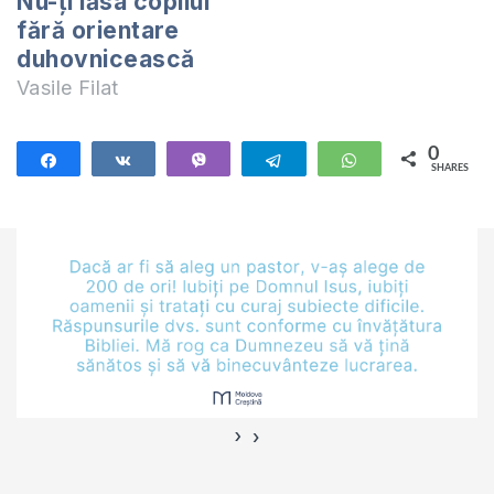
Nu-ți lăsa copilul
fără orientare
duhovnicească
Vasile Filat
0
Share
Share
Vibe
Telegram
WhatsApp
SHARES
›
‹