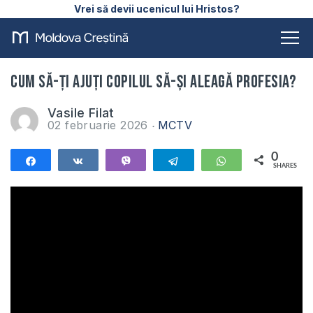
Vrei să devii ucenicul lui Hristos?
Cum să-ți ajuți copilul să-și aleagă profesia?
Vasile Filat
02 februarie 2026
MCTV
0
Share
Share
Vibe
Telegram
WhatsApp
SHARES