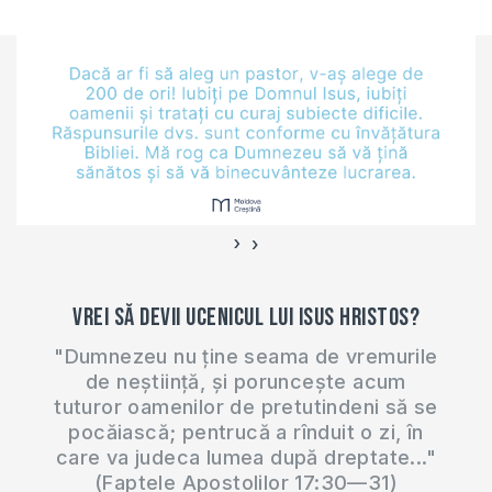
76,335M
https://us02web.zoom.us/j/81580804689
. Manualul după
care studiem poate
fi procurat în format
electronic la
https://shop.eurasiaprecept.org/produs/darurile-
spirituale-pdf/
Înregistrarea la
sesiunea "Ieremia -
›
‹
partea I" (2-12
ianuarie 2020) se…
Vrei să devii ucenicul lui Isus Hristos?
"Dumnezeu nu ține seama de vremurile
de neștiință, și poruncește acum
tuturor oamenilor de pretutindeni să se
pocăiască; pentrucă a rînduit o zi, în
care va judeca lumea după dreptate..."
(Faptele Apostolilor 17:30—31)