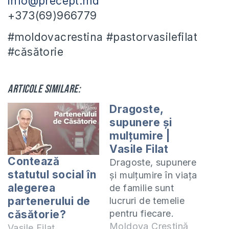
info@precept.md
+373(69)966779
#moldovacrestina #pastorvasilefilat
#căsătorie
Articole similare:
Dragoste,
supunere și
mulțumire |
Vasile Filat
Contează
Dragoste, supunere
statutul social în
și mulțumire în viața
alegerea
de familie sunt
partenerului de
lucruri de temelie
pentru fiecare.
căsătorie?
Dragoste, supunere
Moldova Creștină
Vasile Filat