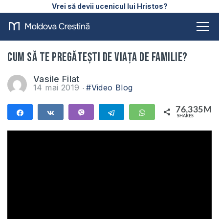
Vrei să devii ucenicul lui Hristos?
Cum să te pregătești de viața de familie?
Vasile Filat
14 mai 2019
#Video Blog
76,335M
Share
Share
Vibe
Telegram
WhatsApp
SHARES
76,335M