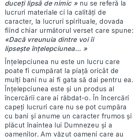
duceţi lipsă de nimic »
nu se referă la
lucruri materiale ci la calităţi de
caracter, la lucruri spirituale, dovada
fiind chiar următorul verset care spune:
«Dacă vreunuia dintre voi îi
lipseşte înţelepciunea… »
Înţelepciunea nu este un lucru care
poate fi cumpărat la piaţă oricât de
mulţi bani nu ai fi gata să dai pentru ea.
Înţelepciunea este şi un produs al
încercării care ai răbdat-o. În încercări
capeţi lucruri care nu se pot cumpăra
cu bani şi anume un caracter frumos şi
plăcut înaintea lui Dumnezeu şi a
oamenilor. Am văzut oameni care au