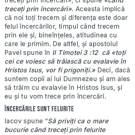
treceți prin încercări», ci spune
«când
treceți prin încercări»
. Aceasta implică
că noi toți trecem și diferența este doar
felul încercărilor, timpul când trecem
prin ele și, bineînțeles, atitudinea cu
care le primim. De altfel, și apostolul
Pavel spune în
II Timotei 3 :12 că «toți
cei ce voiesc să trăiască cu evalavie în
Hristos Isus, vor fi prigoniți.»
Deci, dacă
suntem copii ai lui Dumnezeu și am ales
să trăim cu evalavie în Hristos Isus, și
eu și tu vom trece prin încercări.
Încercările sunt felurite
Iacov spune “
Să priviți ca o mare
bucurie când treceți prin felurite