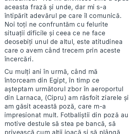
aceasta frază și unde, dar mi s-a
întipărit adevărul pe care îl comunică.
Noi toți ne confruntăm cu felurite
situații dificile și ceea ce ne face
deosebiți unul de altul, este atitudinea
care o avem când trecem prin aceste
încercări.
Cu mulți ani în urmă, când mă
întorceam din Egipt, în timp ce
așteptam următorul zbor în aeroportul
din Larnaca, (Cipru) am răsfoit ziarele și
am găsit această poză, care m-a
impresionat mult. Fotbaliștii din poză au
motive destule să stea pe bancă, să
privească cum alții joacă și să plângă