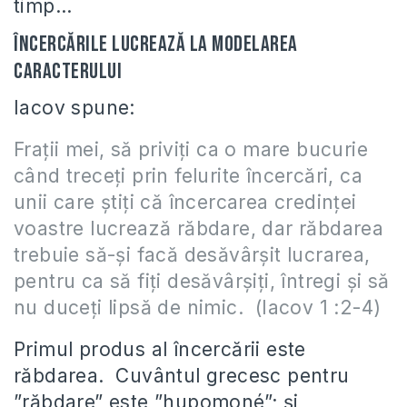
timp…
Încercările lucrează la modelarea
caracterului
Iacov spune:
Fraţii mei, să priviţi ca o mare bucurie
când treceţi prin felurite încercări, ca
unii care ştiţi că încercarea credinţei
voastre lucrează răbdare, dar răbdarea
trebuie să-şi facă desăvârşit lucrarea,
pentru ca să fiţi desăvârşiţi, întregi şi să
nu duceţi lipsă de nimic. (Iacov 1 :2-4)
Primul produs al încercării este
răbdarea. Cuvântul grecesc pentru
”răbdare” este ”hupomoné”; şi