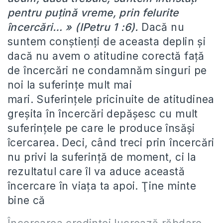
pentru puţină vreme, prin felurite
încercări… » (IPetru 1 :6).
Dacă nu
suntem conştienţi de aceasta deplin şi
dacă nu avem o atitudine corectă faţă
de încercări ne condamnăm singuri pe
noi la suferinţe mult mai
mari. Suferinţele pricinuite de atitudinea
greşita în încercări depăşesc cu mult
suferinţele pe care le produce însăşi
îcercarea. Deci, când treci prin încercări
nu privi la suferinţă de moment, ci la
rezultatul care îl va aduce această
încercare în viaţa ta apoi. Ţine minte
bine că