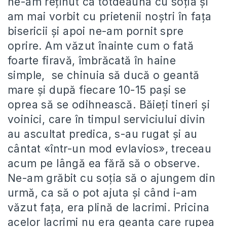
ne-am reținut ca totdeauna cu soția și
am mai vorbit cu prietenii noștri în fața
bisericii și apoi ne-am pornit spre
oprire. Am văzut înainte cum o fată
foarte firavă, îmbrăcată în haine
simple, se chinuia să ducă o geantă
mare și după fiecare 10-15 pași se
oprea să se odihnească. Băieți tineri și
voinici, care în timpul serviciului divin
au ascultat predica, s-au rugat și au
cântat «într-un mod evlavios», treceau
acum pe lângă ea fără să o observe.
Ne-am grăbit cu soția să o ajungem din
urmă, ca să o pot ajuta și când i-am
văzut fața, era plină de lacrimi. Pricina
acelor lacrimi nu era geanta care rupea