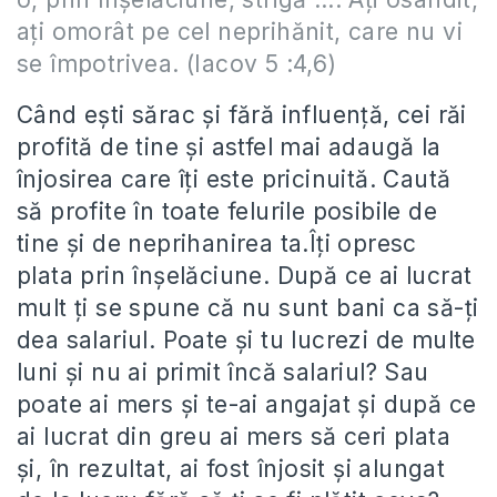
ați omorât pe cel neprihănit, care nu vi
se împotrivea. (Iacov 5 :4,6)
Când ești sărac și fără influență, cei răi
profită de tine și astfel mai adaugă la
înjosirea care îți este pricinuită. Caută
să profite în toate felurile posibile de
tine și de neprihanirea ta.Îți opresc
plata prin înșelăciune. După ce ai lucrat
mult ți se spune că nu sunt bani ca să-ți
dea salariul. Poate și tu lucrezi de multe
luni și nu ai primit încă salariul? Sau
poate ai mers și te-ai angajat și după ce
ai lucrat din greu ai mers să ceri plata
și, în rezultat, ai fost înjosit și alungat