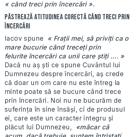
« când treci prin încercări »
.
Păstrează atitudinea corectă când treci prin
încercări
Iacov spune
« Fraţii mei, să priviţi ca o
mare bucurie când treceţi prin
felurite încercări ca unii care ştiţi …. »
Dacă nu aş şti ce spune Cuvântul lui
Dumnezeu despre încercări, aş crede
că doar un om care nu este întreg la
minte poate să se bucure când trece
prin încercări. Noi nu ne bucurăm de
suferinţa în sine însăşi, ci de produsul
ei, care este un caracter integru și
plăcut lui Dumnezeu,
«măcar că
acum, dacă trebuie, suntem întristaţi