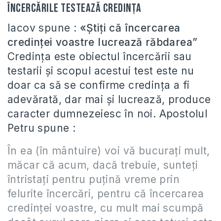
Încercările testează credința
Iacov spune :
«Știţi că încercarea
credinţei voastre lucrează răbdarea”
Credinţa este obiectul încercării sau
testarii şi scopul acestui test este nu
doar ca să se confirme credinţa a fi
adevărată, dar mai şi lucrează, produce
caracter dumnezeiesc în noi. Apostolul
Petru spune :
În ea
(în mântuire)
voi vă bucuraţi mult,
măcar că acum, dacă trebuie, sunteţi
întristaţi pentru puţină vreme prin
felurite încercări, pentru că încercarea
credinţei voastre, cu mult mai scumpă