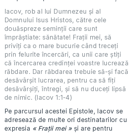
Iacov, rob al lui Dumnezeu și al
Domnului Isus Hristos, către cele
douăspreze seminții care sunt
împrăștiate: sănătate! Frații mei, să
priviți ca o mare bucurie când treceți
prin felurite încercări, ca unii care știți
că încercarea credinței voastre lucrează
răbdare. Dar răbdarea trebuie să-și facă
desăvârșit lucrarea, pentru ca să fiți
desăvârșiți, întregi, și să nu duceți lipsă
de nimic. (Iacov 1:1-4)
Pe parcursul acestei Epistole, Iacov se
adresează de multe ori destinatarilor cu
expresia
« Frații mei »
și are pentru