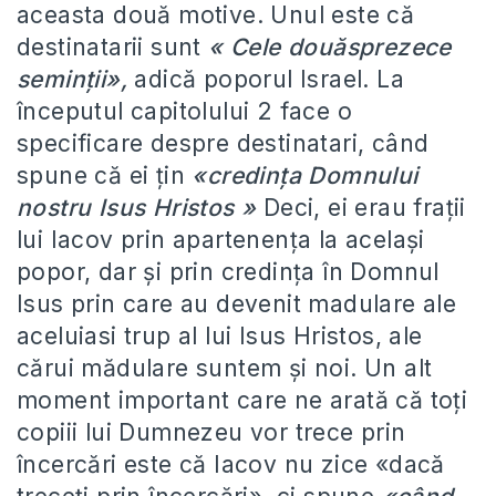
aceasta două motive. Unul este că
destinatarii sunt
« Cele douăsprezece
seminții»,
adică poporul Israel. La
începutul capitolului 2 face o
specificare despre destinatari, când
spune că ei țin
«credința Domnului
nostru Isus Hristos »
Deci, ei erau frații
lui Iacov prin apartenența la același
popor, dar și prin credința în Domnul
Isus prin care au devenit madulare ale
aceluiasi trup al lui Isus Hristos, ale
cărui mădulare suntem și noi. Un alt
moment important care ne arată că toți
copiii lui Dumnezeu vor trece prin
încercări este că Iacov nu zice «dacă