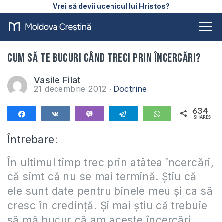
Vrei să devii ucenicul lui Hristos?
Cum să te bucuri când treci prin încercări?
Vasile Filat
21 decembrie 2012
Doctrine
634
Share
Share
Vibe
Telegram
WhatsApp
SHARES
634
Întrebare:
În ultimul timp trec prin atâtea încercări,
că simt că nu se mai termină. Știu că
ele sunt date pentru binele meu și ca să
cresc în credință. Și mai știu că trebuie
să mă bucur că am aceste încercări.