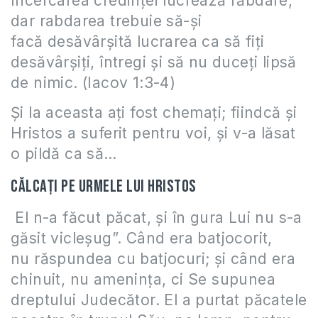
Încercarea credinţei lucrează răbdare,
dar rabdarea trebuie să-şi
facă desăvârşită lucrarea ca să fiţi
desăvârşiţi, întregi şi să nu duceţi lipsă
de nimic. (Iacov 1:3-4)
Şi la aceasta aţi fost chemaţi; fiindcă şi
Hristos a suferit pentru voi, şi v-a lăsat
o pildă ca să…
Călcați pe urmele lui Hristos
El n-a făcut păcat, şi în gura Lui nu s-a
găsit vicleşug”. Când era batjocorit,
nu răspundea cu batjocuri; şi când era
chinuit, nu ameninţa, ci Se supunea
dreptului Judecător. El a purtat păcatele