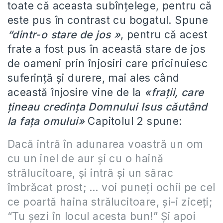
toate că aceasta subînțelege, pentru că
este pus în contrast cu bogatul. Spune
“dintr-o stare de jos »
, pentru că acest
frate a fost pus în această stare de jos
de oameni prin înjosiri care pricinuiesc
suferință și durere, mai ales când
această înjosire vine de la
«frații, care
țineau credința Domnului Isus căutând
la fața omului»
Capitolul 2 spune:
Dacă intră în adunarea voastră un om
cu un inel de aur și cu o haină
strălucitoare, și intră și un sărac
îmbrăcat prost; … voi puneți ochii pe cel
ce poartă haina strălucitoare, și-i ziceți;
“Tu șezi în locul acesta bun!” Și apoi