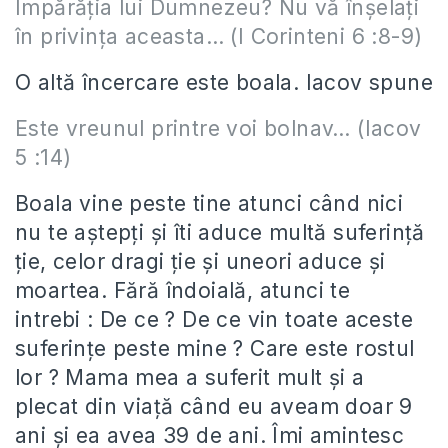
Împărăția lui Dumnezeu? Nu vă înșelați
în privința aceasta… (I Corinteni 6 :8-9)
O altă încercare este boala. Iacov spune
Este vreunul printre voi bolnav… (Iacov
5 :14)
Boala vine peste tine atunci când nici
nu te aştepţi şi îti aduce multă suferinţă
ţie, celor dragi ţie şi uneori aduce şi
moartea. Fără îndoială, atunci te
intrebi : De ce ? De ce vin toate aceste
suferinţe peste mine ? Care este rostul
lor ? Mama mea a suferit mult şi a
plecat din viaţă când eu aveam doar 9
ani şi ea avea 39 de ani. Îmi amintesc