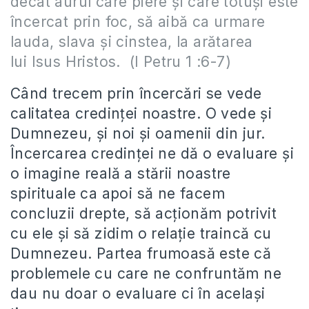
decât aurul care piere şi care totuşi este
încercat prin foc, să aibă ca urmare
lauda, slava şi cinstea, la arătarea
lui Isus Hristos. (I Petru 1 :6-7)
Când trecem prin încercări se vede
calitatea credinţei noastre. O vede şi
Dumnezeu, şi noi şi oamenii din jur.
Încercarea credinţei ne dă o evaluare şi
o imagine reală a stării noastre
spirituale ca apoi să ne facem
concluzii drepte, să acţionăm potrivit
cu ele şi să zidim o relaţie traincă cu
Dumnezeu. Partea frumoasă este că
problemele cu care ne confruntăm ne
dau nu doar o evaluare ci în acelaşi