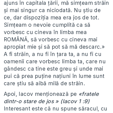
ajuns în capitala țării, mă simțeam străin
și mai singur ca niciodată. Nu știu de
ce, dar dispoziția mea era jos de tot.
Simțeam o nevoie cumplită ca să
vorbesc cu cineva în limba mea
ROMÂNĂ, să vorbesc cu cineva mai
apropiat mie și să pot să mă descarc.»
A fi străin, a nu fi în țara ta, a nu fi cu
oamenii care vorbesc limba ta, care nu
gândesc ca tine este greu și unde mai
pui că prea puține națiuni în lume sunt
care știu să aibă milă de străin.
Apoi, Iacov menționează pe
«fratele
dintr-o stare de jos » (Iacov 1 :9)
Interesant este că nu spune săracul, cu