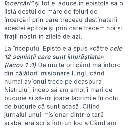
încercări”
și tot el aduce în epistola sa o
listă destul de mare de feluri de
încercări prin care treceau destinatarii
acestei epitole și prin care trecem noi și
frații noștri în zilele de azi.
La începutul Epistole a spus «către
cele
12 seminții care sunt împrăștiate»
(Iacov 1 :1)
De multe ori când mă întorc
din călătorii misionare lungi, când
numai avionul trece pe deaspura
Nistrului, încep să am emoții mari de
bucurie și să-mi joace lacrimile în ochi
de bucurie că sunt acasă. Citind
jurnalul unui misionar dintr-o țară
arabă, era scris într-un loc « Când am