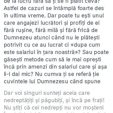
de la lucru fără să ți se fi plătit ceva?
Astfel de cazuri se întâmplă foarte des
în ultima vreme. Dar poate tu ești unul
care angajezi lucrători și profiți de ei
fără rușine, fără milă și fără frică de
Dumnezeu atunci când nu le plătești
potrivit cu ce au lucrat ci «dupa cum
este salariul în țara noastră»? Sau poate
găsești metode cum să le mai oprești
încă prin amenzi din salariul care și așa
li-l dai mic? Nu cumva ți se referă ție
cuvintele lui Dumnezesu când spune
Dar voi singuri sunteți aceia care
nedreptățiți și păgubiți, și încă pe frați!
Nu știți că cei nedrepți nu vor moșteni