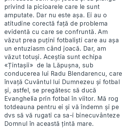
privind la picioarele care le sunt
amputate. Dar nu este așa. Ei au o
atitudine corectă față de problema
evidentă cu care se confruntă. Am
văzut prea puțini fotbaliști care au așa
un entuziasm când joacă. Dar, am
văzut totuși. Aceștia sunt echipa
«Țintașii» de la Lăpușna, sub
conducerea lui Radu Blendarencu, care
învață Cuvântul lui Dumnezeu și fotbal
și, astfel, se pregătesc să ducă
Evanghelia prin fotbal în viitor. Mă rog
totdeauna pentru ei și vă îndemn și pe
dvs să vă rugati ca sa-i binecuvânteze
Domnul în această țintă mare.