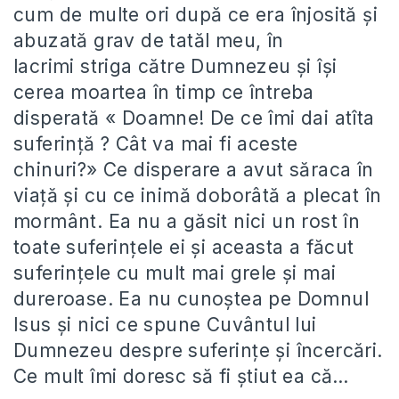
cum de multe ori după ce era înjosită şi
abuzată grav de tatăl meu, în
lacrimi striga către Dumnezeu şi îşi
cerea moartea în timp ce întreba
disperată « Doamne! De ce îmi dai atîta
suferinţă ? Cât va mai fi aceste
chinuri?» Ce disperare a avut săraca în
viaţă şi cu ce inimă doborâtă a plecat în
mormânt. Ea nu a găsit nici un rost în
toate suferinţele ei şi aceasta a făcut
suferinţele cu mult mai grele şi mai
dureroase. Ea nu cunoştea pe Domnul
Isus şi nici ce spune Cuvântul lui
Dumnezeu despre suferinţe şi încercări.
Ce mult îmi doresc să fi ştiut ea că…