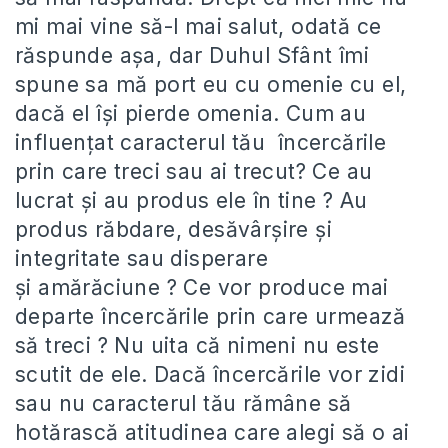
mi mai vine să-l mai salut, odată ce
răspunde aşa, dar Duhul Sfânt îmi
spune sa mă port eu cu omenie cu el,
dacă el îşi pierde omenia. Cum au
influenţat caracterul tău încercările
prin care treci sau ai trecut? Ce au
lucrat şi au produs ele în tine ? Au
produs răbdare, desăvârşire şi
integritate sau disperare
şi amărăciune ? Ce vor produce mai
departe încercările prin care urmează
să treci ? Nu uita că nimeni nu este
scutit de ele. Dacă încercările vor zidi
sau nu caracterul tău rămâne să
hotărască atitudinea care alegi să o ai