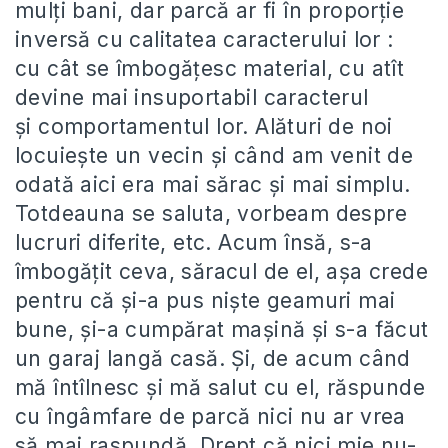
mulţi bani, dar parcă ar fi în proporţie
inversă cu calitatea caracterului lor :
cu cât se îmbogăţesc material, cu atît
devine mai insuportabil caracterul
şi comportamentul lor. Alături de noi
locuieşte un vecin şi când am venit de
odată aici era mai sărac şi mai simplu.
Totdeauna se saluta, vorbeam despre
lucruri diferite, etc. Acum însă, s-a
îmbogăţit ceva, săracul de el, aşa crede
pentru că şi-a pus nişte geamuri mai
bune, şi-a cumpărat maşină şi s-a făcut
un garaj langă casă. Şi, de acum când
mă întîlnesc şi mă salut cu el, răspunde
cu îngâmfare de parcă nici nu ar vrea
să mai raspundă. Drept că nici mie nu-