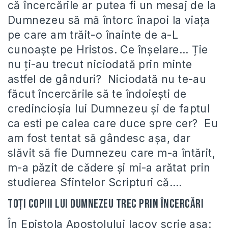
că încercările ar putea fi un mesaj de la
Dumnezeu să mă întorc înapoi la viața
pe care am trăit-o înainte de a-L
cunoaște pe Hristos. Ce înșelare… Ție
nu ți-au trecut niciodată prin minte
astfel de gânduri? Niciodată nu te-au
făcut încercările să te îndoiești de
credincioșia lui Dumnezeu și de faptul
ca esti pe calea care duce spre cer? Eu
am fost tentat să gândesc așa, dar
slăvit să fie Dumnezeu care m-a întărit,
m-a păzit de cădere și mi-a arătat prin
studierea Sfintelor Scripturi că….
Toți copiii lui Dumnezeu trec prin încercări
În Epistola Apostolului Iacov scrie așa: