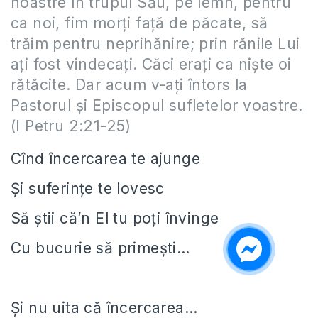
noastre în trupul Său, pe lemn, pentru
ca noi, fim morţi faţă de păcate, să
trăim pentru neprihănire; prin rănile Lui
aţi fost vindecaţi. Căci eraţi ca nişte oi
rătăcite. Dar acum v-aţi întors la
Pastorul şi Episcopul sufletelor voastre.
(I Petru 2:21-25)
Cînd încercarea te ajunge
Și suferințe te lovesc
Să știi că’n El tu poți învinge
Cu bucurie să primești…
Și nu uita că încercarea…