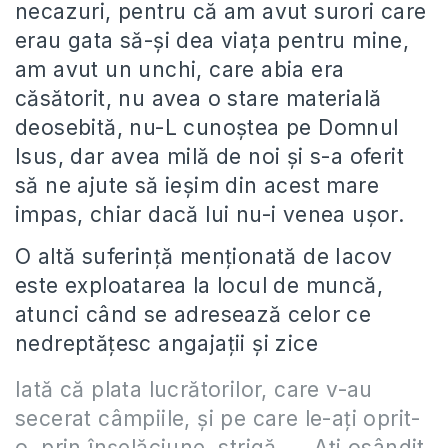
necazuri, pentru că am avut surori care
erau gata să-și dea viața pentru mine,
am avut un unchi, care abia era
căsătorit, nu avea o stare materială
deosebită, nu-L cunoștea pe Domnul
Isus, dar avea milă de noi și s-a oferit
să ne ajute să ieșim din acest mare
impas, chiar dacă lui nu-i venea ușor.
O altă suferință menționată de Iacov
este exploatarea la locul de muncă,
atunci când se adresează celor ce
nedreptățesc angajații și zice
Iată că plata lucrătorilor, care v-au
secerat câmpiile, și pe care le-ați oprit-
o, prin înșelăciune, strigă …. Ați osândit,