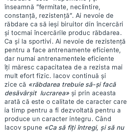
înseamnă ”fermitate, neclintire,
constanţă, rezistenţă”. Ai nevoie de
răbdare ca să ieşi biruitor din încercări
şi tocmai încercările produc răbdarea.
Ca şi la sportivi. Ai nevoie de rezistenţă
pentru a face antrenamente eficiente,
dar numai antrenamentele eficiente
îţi măresc capacitatea de a rezista mai
mult efort fizic. Iacov continuă şi
zice că
«răbdarea trebuie să-şi facă
desăvârşit lucrarea»
şi prin aceasta
arată că este o calitate de caracter care
ia timp pentru a fi dezvoltată pentru a
produce un caracter integru. Când
Iacov spune
«Ca să fiți întregi, şi să nu