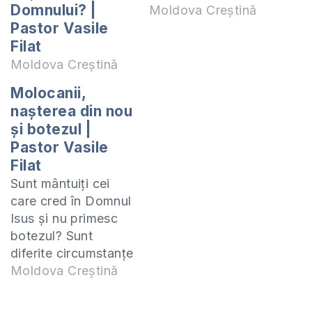
Domnului? |
Moldova Creștină
Pastor Vasile
Filat
Moldova Creștină
Molocanii,
nașterea din nou
și botezul |
Pastor Vasile
Filat
Sunt mântuiți cei
care cred în Domnul
Isus și nu primesc
botezul? Sunt
diferite circumstanțe
și motive de ce
Moldova Creștină
oamenii amână
botezul. Ați știut că