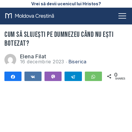
Vrei să devii ucenicul lui Hristos?
Cum să slujești pe Dumnezeu când nu ești
botezat?
Elena Filat
16 decembrie 2023
Biserica
0
Share
Share
Vibe
Telegram
WhatsApp
SHARES