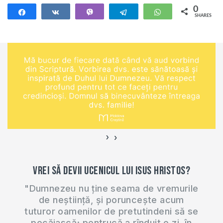
în Republica
0
Share
Share
Vibe
Telegram
WhatsApp
SHARES
Moldova sunt
creștini evanghelici
numiți molocani.
Deși au mai rămas
puțini reprezantanți
ai acestei
confesiuni, ei învață
pe adepții săi că
unele lucruri,…
›
‹
Vrei să devii ucenicul lui Isus Hristos?
"Dumnezeu nu ține seama de vremurile
de neștiință, și poruncește acum
tuturor oamenilor de pretutindeni să se
pocăiască; pentrucă a rînduit o zi, în