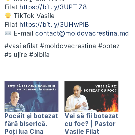
Filat
https://bit.ly/3UPTlZ8
TikTok Vasile
Filat
https://bit.ly/3UHwPlB
E-mail
contact@moldovacrestina.md
#vasilefilat #moldovacrestina #botez
#slujire #biblia
Pocăit și botezat
Vei să fii botezat
fără biserică.
cu foc? | Pastor
Poți lua Cina
Vasile Filat