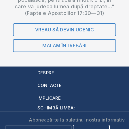
care va judeca lumea după dreptate..."
(Faptele Apostolilor 17:30—31)
VREAU SĂ DEVIN UCENIC
MAI AM ÎNTREBĂRI
DESPRE
CONTACTE
IMPLICARE
SCHIMBĂ LIMBA:
Abonează-te la buletinul nostru informativ