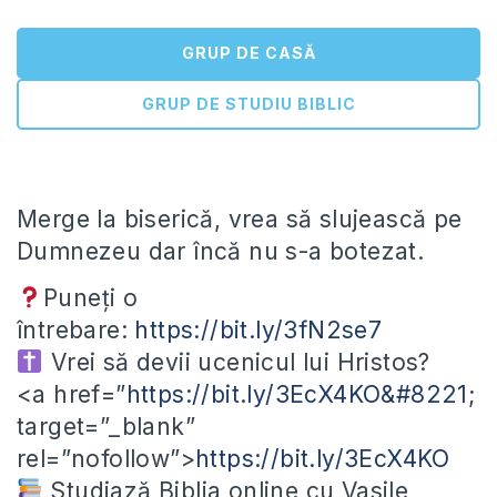
GRUP DE CASĂ
GRUP DE STUDIU BIBLIC
Merge la biserică, vrea să slujească pe
Dumnezeu dar încă nu s-a botezat.
Puneți o
întrebare:
https://bit.ly/3fN2se7
️ Vrei să devii ucenicul lui Hristos?
<a
href=”
https://bit.ly/3EcX4KO&#8221
;
target=”_blank”
rel=”nofollow”>
https://bit.ly/3EcX4KO
Studiază Biblia online cu Vasile