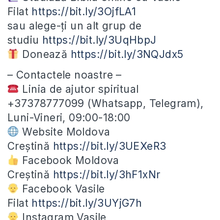
Filat
https://bit.ly/3OjfLA1
sau alege-ți un alt grup de
studiu
https://bit.ly/3UqHbpJ
Donează
https://bit.ly/3NQJdx5
– Contactele noastre –
Linia de ajutor spiritual
+37378777099 (Whatsapp, Telegram),
Luni-Vineri, 09:00-18:00
Website Moldova
Creștină
https://bit.ly/3UEXeR3
Facebook Moldova
Creștină
https://bit.ly/3hF1xNr
Facebook Vasile
Filat
https://bit.ly/3UYjG7h
Instagram Vasile