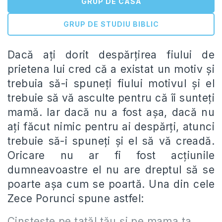
GRUP DE CASĂ
GRUP DE STUDIU BIBLIC
Dacă ați dorit despărțirea fiului de
prietena lui cred că a existat un motiv și
trebuia să-i spuneți fiului motivul și el
trebuie să vă asculte pentru că îi sunteți
mamă. Iar dacă nu a fost așa, dacă nu
ați făcut nimic pentru ai despărți, atunci
trebuie să-i spuneți și el să vă creadă.
Oricare nu ar fi fost acțiunile
dumneavoastre el nu are dreptul să se
poarte așa cum se poartă. Una din cele
Zece Porunci spune astfel:
Cinsteşte pe tatăl tău şi pe mama ta,