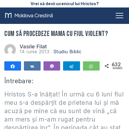
Vrei să devii ucenicul lui Hristos?
Cum să procedeze mama cu fiul violent?
Vasile Filat
14 iunie 2013
Studiu Biblic
632
Share
Share
Vibe
Telegram
WhatsApp
SHARES
632
Întrebare:
Hristos S-a înălțat! În urmă cu 6 luni fiul
meu s-a despărțit de prietena lui și mă
acuză pe mine că eu sunt de vină „că
am mers și m-am rugat pentru
despărțirea lor”. În perioada cât au stat