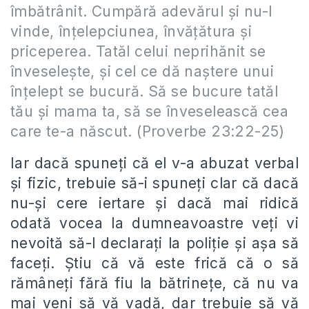
îmbătrânit. Cumpără adevărul şi nu-l
vinde, înţelepciunea, învăţătura şi
priceperea. Tatăl celui neprihănit se
înveseleşte, şi cel ce dă naştere unui
înţelept se bucură. Să se bucure tatăl
tău şi mama ta, să se înveselească cea
care te-a născut.
(Proverbe 23:22-25
)
Iar dacă spuneți că el v-a abuzat verbal
și fizic, trebuie să-i spuneți clar că dacă
nu-și cere iertare și dacă mai ridică
odată vocea la dumneavoastre veți vi
nevoită să-l declarați la poliție și așa să
faceți. Știu că vă este frică că o să
rămâneți fără fiu la bătrinețe, că nu va
mai veni să vă vadă, dar trebuie să vă