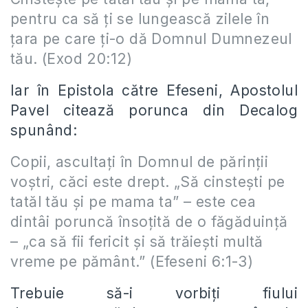
pentru ca să ţi se lungească zilele în
ţara pe care ţi-o dă Domnul Dumnezeul
tău. (Exod 20:12)
Iar în Epistola către Efeseni, Apostolul
Pavel citează porunca din Decalog
spunând:
Copii, ascultaţi în Domnul de părinţii
voştri, căci este drept. „Să cinsteşti pe
tatăl tău şi pe mama ta” – este cea
dintâi poruncă însoţită de o făgăduinţă
– „ca să fii fericit şi să trăieşti multă
vreme pe pământ.” (Efeseni 6:1-3)
Trebuie să-i vorbiți fiului