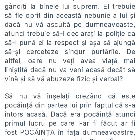
gândiți la binele lui suprem. El trebuie
să fie oprit din această nebunie a lui și
dacă nu vă ascultă pe dumneavoaste,
atunci trebuie să-l declarați la poliție ca
să-l pună ei la respect și așa să ajungă
să-și cerceteze singur purtările. De
altfel, oare nu veți avea viață mai
liniștită dacă nu va veni acasă decât să
vină și să vă abuzeze fizic și verbal?
Să nu vă înșelați crezând că este
pocăință din partea lui prin faptul că s-a
întors acasă. Dacă era pocăință atunci
primul lucru pe care l-ar fi făcut ar fi
fost POCĂINȚA în fața dumneavoastre,