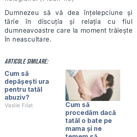
Dumnezeu să vă dea înțelepciune și
tărie în discuția și relația cu fiul
dumneavoastre care la moment trăiește
în neascultare.
Articole similare:
Cum să
depășești ura
pentru tatăl
abuziv?
Cum să
Vasile Filat
procedăm dacă
tatăl o bate pe
mama şi ne
temem să