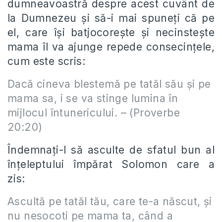
dumneavoastră despre acest cuvânt de
la Dumnezeu și să-i mai spuneți că pe
el, care își batjocorește și necinstește
mama îl va ajunge repede consecințele,
cum este scris:
Dacă cineva blestemă pe tatăl său şi pe
mama sa, i se va stinge lumina în
mijlocul întunericului. – (Proverbe
20:20)
Îndemnați-l să asculte de sfatul bun al
înțeleptului împărat Solomon care a
zis:
Ascultă pe tatăl tău, care te-a născut, şi
nu nesocoti pe mama ta, când a