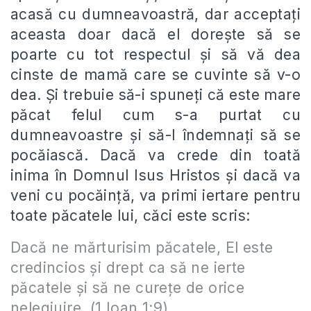
acasă cu dumneavoastră, dar acceptați
aceasta doar dacă el dorește să se
poarte cu tot respectul și să vă dea
cinste de mamă care se cuvinte să v-o
dea. Și trebuie să-i spuneți că este mare
păcat felul cum s-a purtat cu
dumneavoastre și să-l îndemnați să se
pocăiască. Dacă va crede din toată
inima în Domnul Isus Hristos și dacă va
veni cu pocăință, va primi iertare pentru
toate păcatele lui, căci este scris:
Dacă ne mărturisim păcatele, El este
credincios şi drept ca să ne ierte
păcatele şi să ne cureţe de orice
nelegiuire.
(1 Ioan 1:9
)