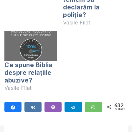
declarăm la
poliţie?
Vasile Filat
Ce spune Biblia
despre relațiile
abuzive?
Vasile Filat
632
Share
Share
Vibe
Telegram
WhatsApp
SHARES
632