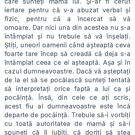
care sunteți mama lui. Și-ar fi cerut
iertare pentru că v-a abuzat verbal și
fizic, pentru că a încercat să vă
omoare. Dar nici una din acestea nu s-a
întâmplat și nu trebuie să vă înșelați.
Știți, uneori oamenii când așteaptă ceva
foarte tare încep să creadă că deja s-a
întâmplat ceea ce ei așteaptă. Așa și în
cazul dumneavoastre. Dacă vă așteptați
de la el să se pocăiască sunteți tentată
să interpretați orice faptă a lui ca și
pocăință. Însă, din cele ce ați scris,
acest fiu al dumneavoastre este încă
departe de pocăință. Trebuie să-i vorbiți
cu toată autoritatea de mamă și să-i
spuneți că îl iubiți, că doriți să stea