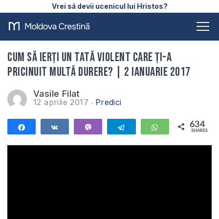
Vrei să devii ucenicul lui Hristos?
Cum să ierți un tată violent care ți-a
pricinuit multă durere? | 2 Ianuarie 2017
Vasile Filat
12 aprilie 2017
Predici
634
Share
Share
Vibe
Telegram
WhatsApp
SHARES
634