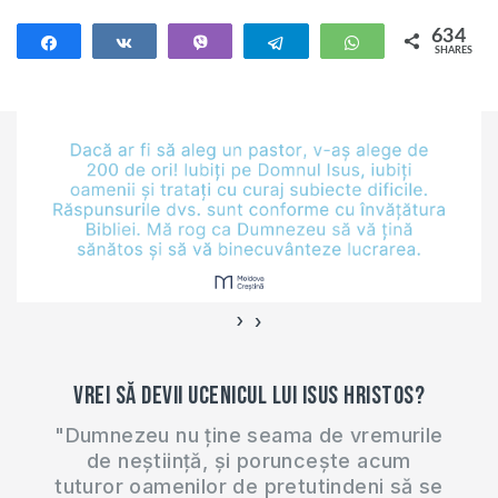
634
Share
Share
Vibe
Telegram
WhatsApp
SHARES
634
›
‹
Vrei să devii ucenicul lui Isus Hristos?
"Dumnezeu nu ține seama de vremurile
de neștiință, și poruncește acum
tuturor oamenilor de pretutindeni să se