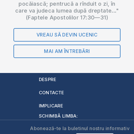
pocăiască; pentrucă a rînduit o zi, în
care va judeca lumea după dreptate..."
(Faptele Apostolilor 17:30—31)
VREAU SĂ DEVIN UCENIC
MAI AM ÎNTREBĂRI
DESPRE
CONTACTE
IMPLICARE
SCHIMBĂ LIMBA:
Abonează-te la buletinul nostru informativ