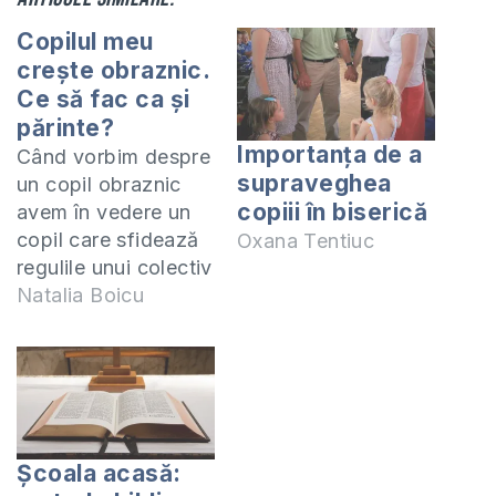
Copilul meu
crește obraznic.
Ce să fac ca și
părinte?
Importanța de a
Când vorbim despre
supraveghea
un copil obraznic
copiii în biserică
avem în vedere un
copil care sfidează
Oxana Tentiuc
regulile unui colectiv
de ex. la
Natalia Boicu
școală/biserică sau
a bunului simț cum
ar fi față de cei mai
în vârstă sau
manifestă lipsă de
respect și
Școala acasă:
indiferență față de