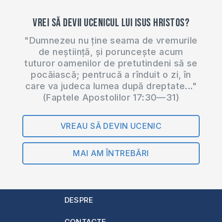
Vrei să devii ucenicul lui Isus Hristos?
"Dumnezeu nu ține seama de vremurile
de neștiință, și poruncește acum
tuturor oamenilor de pretutindeni să se
pocăiască; pentrucă a rînduit o zi, în
care va judeca lumea după dreptate..."
(Faptele Apostolilor 17:30—31)
VREAU SĂ DEVIN UCENIC
MAI AM ÎNTREBĂRI
DESPRE
CONTACTE