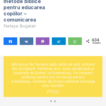
metode biblice
cei din jurul lui.
pentru educarea
După cum am
copiilor –
menționat…
comunicarea
Natașa Bugaian
634
Share
Share
Vibe
Telegram
WhatsApp
SHARES
634
›
‹