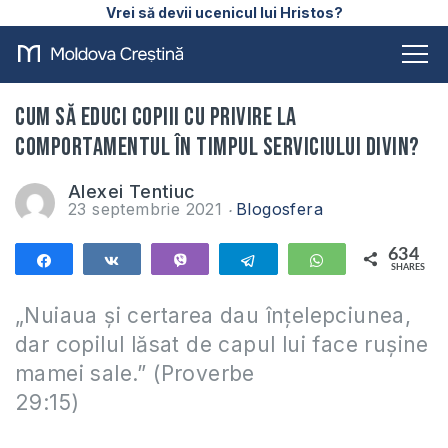
Vrei să devii ucenicul lui Hristos?
Cum să educi copiii cu privire la
comportamentul în timpul serviciului divin?
Alexei Tentiuc
23 septembrie 2021
Blogosfera
634
Share
Share
Vibe
Telegram
WhatsApp
SHARES
634
„Nuiaua și certarea dau înțelepciunea,
dar copilul lăsat de capul lui face rușine
mamei sale.” (Proverbe
29:15)