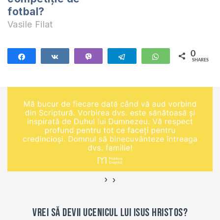
fotbal?
Vasile Filat
0
Share
Share
Vibe
Telegram
WhatsApp
SHARES
›
‹
Vrei să devii ucenicul lui Isus Hristos?