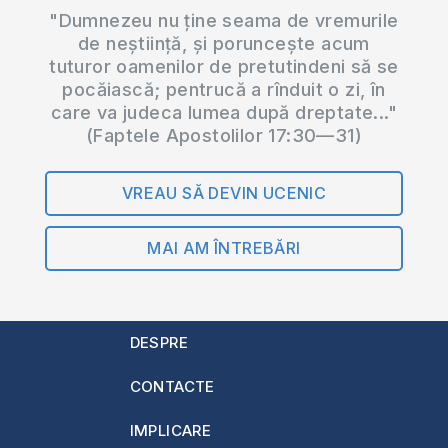
"Dumnezeu nu ține seama de vremurile
de neștiință, și poruncește acum
tuturor oamenilor de pretutindeni să se
pocăiască; pentrucă a rînduit o zi, în
care va judeca lumea după dreptate..."
(Faptele Apostolilor 17:30—31)
VREAU SĂ DEVIN UCENIC
MAI AM ÎNTREBĂRI
DESPRE
CONTACTE
IMPLICARE