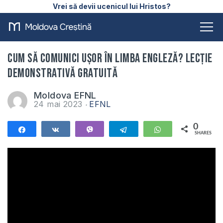
Vrei să devii ucenicul lui Hristos?
CUM SĂ COMUNICI UȘOR ÎN LIMBA ENGLEZĂ? Lecție
demonstrativă gratuită
Moldova EFNL
24 mai 2023
EFNL
0
Share
Share
Vibe
Telegram
WhatsApp
SHARES