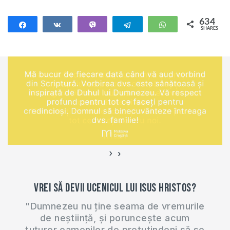
634
Share
Share
Vibe
Telegram
WhatsApp
SHARES
634
›
‹
Vrei să devii ucenicul lui Isus Hristos?
"Dumnezeu nu ține seama de vremurile
de neștiință, și poruncește acum
tuturor oamenilor de pretutindeni să se