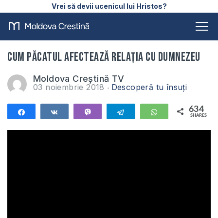
Vrei să devii ucenicul lui Hristos?
Cum păcatul afectează relația cu Dumnezeu
Moldova Creștină TV
03 noiembrie 2018
Descoperă tu însuți
634
Share
Share
Vibe
Telegram
WhatsApp
SHARES
634