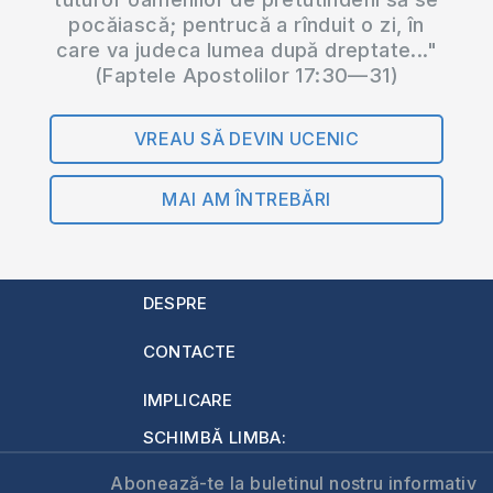
pocăiască; pentrucă a rînduit o zi, în
care va judeca lumea după dreptate..."
(Faptele Apostolilor 17:30—31)
VREAU SĂ DEVIN UCENIC
MAI AM ÎNTREBĂRI
DESPRE
CONTACTE
IMPLICARE
SCHIMBĂ LIMBA:
Abonează-te la buletinul nostru informativ