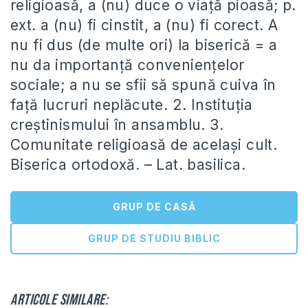
religioasă, a (nu) duce o viaţă pioasă; p.
ext. a (nu) fi cinstit, a (nu) fi corect. A
nu fi dus (de multe ori) la biserică = a
nu da importanţă convenienţelor
sociale; a nu se sfii să spună cuiva în
faţă lucruri neplăcute. 2. Instituţia
creştinismului în ansamblu. 3.
Comunitate religioasă de acelaşi cult.
Biserica ortodoxă. – Lat. basilica.
GRUP DE CASĂ
GRUP DE STUDIU BIBLIC
Articole similare: