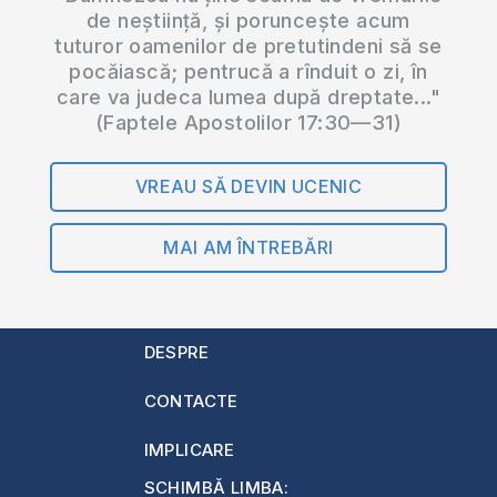
de neștiință, și poruncește acum
tuturor oamenilor de pretutindeni să se
pocăiască; pentrucă a rînduit o zi, în
care va judeca lumea după dreptate..."
(Faptele Apostolilor 17:30—31)
VREAU SĂ DEVIN UCENIC
MAI AM ÎNTREBĂRI
DESPRE
CONTACTE
IMPLICARE
SCHIMBĂ LIMBA: