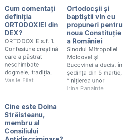
Cum comentați
Ortodocșii și
definiția
baptiștii vin cu
ORTODOXIEI din
propuneri pentru
DEX?
noua Constituție
a României
ORTODOXÍE s.f. 1.
Confesiune creştină
Sinodul Mitropoliei
care a păstrat
Moldovei şi
neschimbate
Bucovinei a decis, în
dogmele, tradiţia,
şedinţa din 5 martie,
cultul şi organizarea
Vasile Filat
“iniţierea unor
bisericească fixate
acţiuni de
Irina Panainte
prin cele şapte
sensibilizare a
sinoade ecumenice;
oficialităţilor, în
Cine este Doina
p. ext. biserica
sensul introducerii
Străisteanu,
ortodoxă; religia
sau revizuirii, în
membru al
ortodoxă. 2.
viitoarea Constituţie
Consiliului
Conformitate,
a României, a unor
Antidiscriminare?