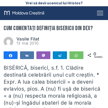
Vrei să devii ucenicul lui Hristos?
Cum comentați definiția Bisericii din DEX?
Vasile Filat
13 mai 2010
0
Share
Share
Vibe
Telegram
WhatsApp
SHARES
BISÉRICĂ, biserici, s.f. 1. Clădire
destinată celebrării unui cult creştin. *
Expr. A lua calea bisericii = a deveni
evlavios, pios. A (nu) fi uşă de biserică
= a (nu) respecta morala religioasă, a
(nu)-şi îngădui abateri de la morala