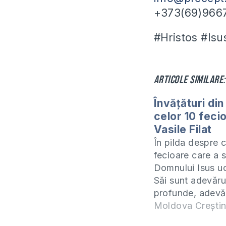
+373(69)966
#Hristos #Isu
Articole similare:
Învățături din
celor 10 fecio
Vasile Filat
În pilda despre c
fecioare care a 
Domnului Isus uc
Săi sunt adevăru
profunde, adevă
care avem toți n
Moldova Crești
le cunoaștem și 