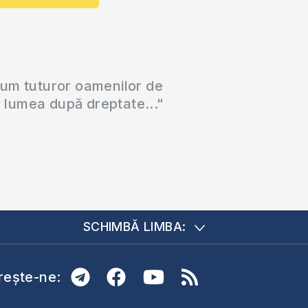
cum tuturor oamenilor de
a lumea după dreptate..."
SCHIMBĂ LIMBA:
ește-ne: