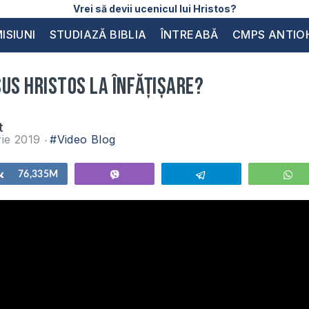
Vrei să devii ucenicul lui Hristos?
ISIUNI
STUDIAZĂ BIBLIA
ÎNTREABĂ
CMPS ANTIO
us Hristos la înfățișare?
t
rie 2019
#Video Blog
Share
76,335M
Vibe
Telegram
W