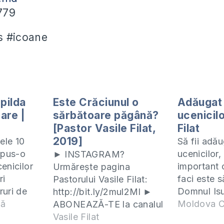
779
s #icoane
 pilda
Este Crăciunul o
Adăugat 
are |
sărbătoare păgână?
ucenicilo
[Pastor Vasile Filat,
Filat
2019]
ele 10
Să fii adă
spus-o
ucenicilor,
► INSTAGRAM?
enicilor
important 
Urmărește pagina
ri
faci este s
Pastorului Vasile Filat:
ruri de
Domnul Isu
http://bit.ly/2mul2Ml ►
evoie să
nă
să mărturis
Moldova C
ABONEAZĂ-TE la canalul
să le
apa botezu
nostru de Youtube:
Vasile Filat