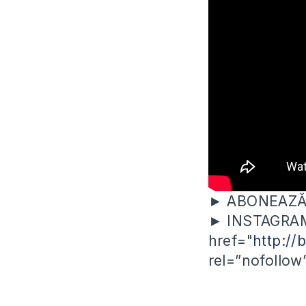
► ABONEAZĂ-T
► INSTAGRAM? 
href="
http://
rel=”nofollow