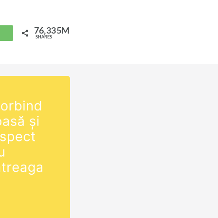
lui Isus Hristos
rită
i care o
76,335M
hatsApp
SHARES
. Devino
i Hristos.
ldovacrestina.md/devino-
INSTAGRAM?
 pagina
…