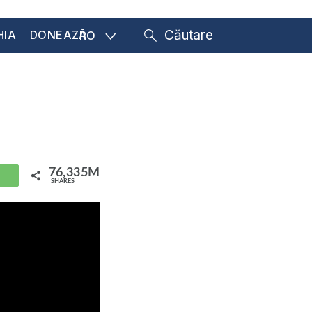
HIA
DONEAZĂ
RO
76,335M
hatsApp
SHARES