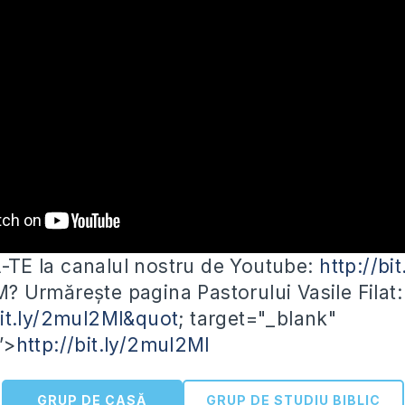
E la canalul nostru de Youtube:
http://b
Urmărește pagina Pastorului Vasile Filat:
bit.ly/2mul2Ml&quot
; target="_blank"
”>
http://bit.ly/2mul2Ml
GRUP DE CASĂ
GRUP DE STUDIU BIBLIC