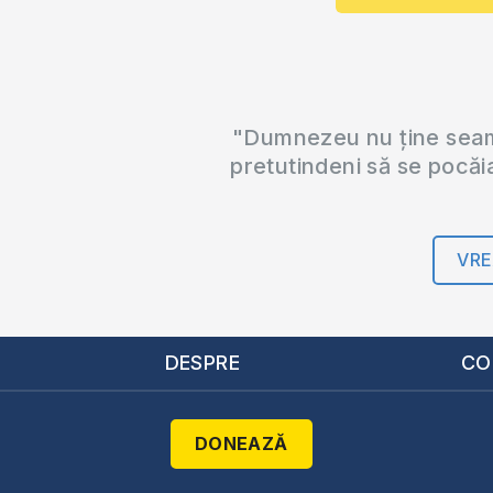
"Dumnezeu nu ține seama
pretutindeni să se pocăi
VRE
DESPRE
CO
DONEAZĂ