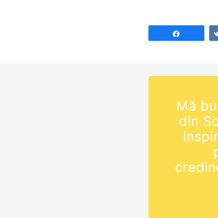
trăim dacă aște
Domnul Isus Hri
revină. Devino uc
Share
Hristos:
https://moldova
uce... ► INST
Urmărește pagi
Pastorului Vasile 
http://bit.ly/2m