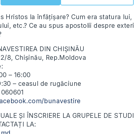
 Hristos la înfățișare? Cum era statura lui,
ului, etc.? Ce au spus apostolii despre exter
?
NAVESTIREA DIN CHIȘINĂU
ei 2/8, Chișinău, Rep.Moldova
e:
00 – 16:00
19:30 – ceasul de rugăciune
) 060601
facebook.com/bunavestire
ALE ȘI ÎNSCRIERE LA GRUPELE DE STUDI
ACTAȚI LA:
.md