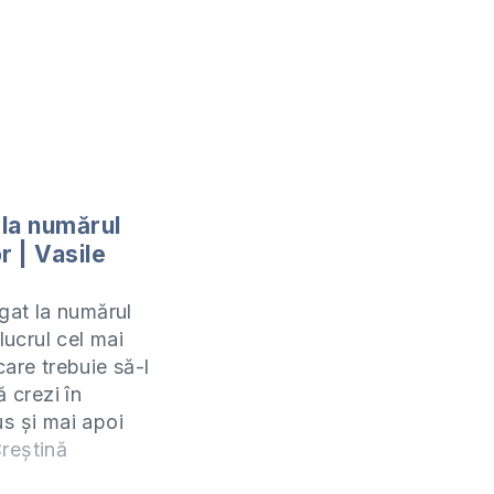
la numărul
r | Vasile
ugat la numărul
 lucrul cel mai
care trebuie să-l
ă crezi în
s și mai apoi
ești aceasta în
reștină
lui. Numărul