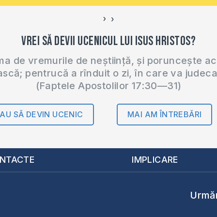
›
‹
Vrei să devii ucenicul lui Isus Hristos?
 de vremurile de neștiință, și poruncește a
ască; pentrucă a rînduit o zi, în care va judec
(Faptele Apostolilor 17:30—31)
AU SĂ DEVIN UCENIC
MAI AM ÎNTREBĂRI
NTACTE
IMPLICARE
Urmăr