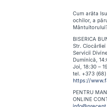
Cum arăta Isus
ochilor, a păr
Mântuitorului
BISERICA BU
Str. Ciocârli
Servicii Divin
Duminică, 14:
Joi, 18:30 – 
tel. +373 (68
https://www.
PENTRU MANU
ONLINE CONT
info@precept