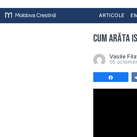
ARTICOLE
EM
Cum arăta Is
Vasile Fila
05 octomb
Share