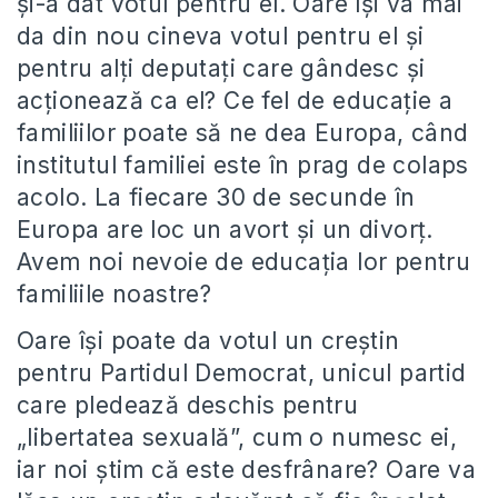
şi-a dat votul pentru el. Oare îşi va mai
da din nou cineva votul pentru el şi
pentru alţi deputaţi care gândesc şi
acţionează ca el? Ce fel de educaţie a
familiilor poate să ne dea Europa, când
institutul familiei este în prag de colaps
acolo. La fiecare 30 de secunde în
Europa are loc un avort şi un divorţ.
Avem noi nevoie de educaţia lor pentru
familiile noastre?
Oare îşi poate da votul un creştin
pentru Partidul Democrat, unicul partid
care pledează deschis pentru
„libertatea sexuală”, cum o numesc ei,
iar noi ştim că este desfrânare? Oare va