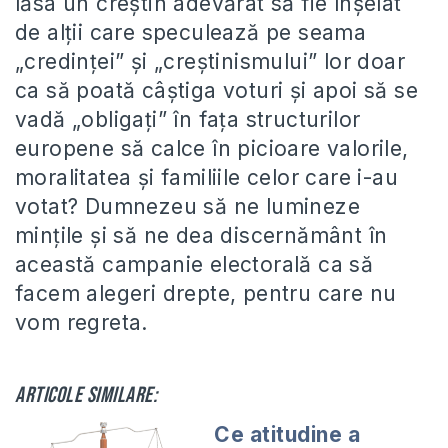
lăsa un creştin adevărat să fie înşelat
de alţii care speculează pe seama
„credinţei” şi „creştinismului” lor doar
ca să poată câştiga voturi şi apoi să se
vadă „obligaţi” în faţa structurilor
europene să calce în picioare valorile,
moralitatea şi familiile celor care i-au
votat? Dumnezeu să ne lumineze
minţile şi să ne dea discernământ în
această campanie electorală ca să
facem alegeri drepte, pentru care nu
vom regreta.
Articole similare:
Ce atitudine a