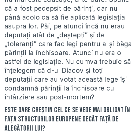
că a fost pedepsit de părinţi, dar nu
până acolo ca să fie aplicată legislaţia
asupra lor. Păi, pe atunci încă nu erau
deputaţi atât de „deştepţi” şi de
„toleranţi” care fac legi pentru a-şi băga
părinţii la închisoare. Atunci nu era o
astfel de legislaţie. Nu cumva trebuie să
înţelegem că d-ul Diacov şi toţi
deputaţii care au votat această lege îşi
condamnă părinţii la închisoare cu
întârziere sau post-mortem?
Este oare creştin cel ce se vede mai obligat în
faţa structurilor europene decât faţă de
alegătorii lui?