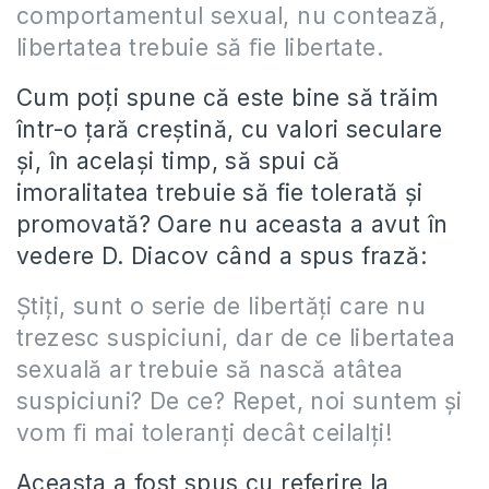
comportamentul sexual, nu contează,
libertatea trebuie să ﬁe libertate.
Cum poţi spune că este bine să trăim
într-o ţară creştină, cu valori seculare
şi, în acelaşi timp, să spui că
imoralitatea trebuie să fie tolerată şi
promovată? Oare nu aceasta a avut în
vedere D. Diacov când a spus frază:
Ştiţi, sunt o serie de libertăţi care nu
trezesc suspiciuni, dar de ce libertatea
sexuală ar trebuie să nască atâtea
suspiciuni? De ce? Repet, noi suntem şi
vom ﬁ mai toleranţi decât ceilalţi!
Aceasta a fost spus cu referire la