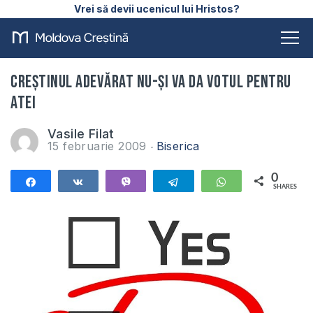
Vrei să devii ucenicul lui Hristos?
Creştinul adevărat nu-şi va da votul pentru
atei
Vasile Filat
15 februarie 2009
Biserica
0
Share
Share
Vibe
Telegram
WhatsApp
SHARES