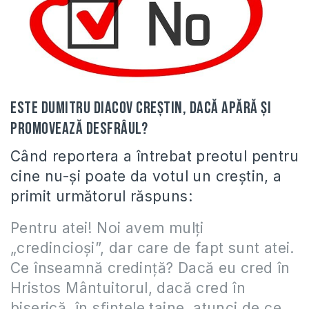
Este Dumitru Diacov creştin, dacă apără şi
promovează desfrâul?
Când reportera a întrebat preotul pentru
cine nu-şi poate da votul un creştin, a
primit următorul răspuns:
Pentru atei! Noi avem mulţi
„credincioşi”, dar care de fapt sunt atei.
Ce înseamnă credinţă? Dacă eu cred în
Hristos Mântuitorul, dacă cred în
biserică, în sﬁntele taine, atunci de ce