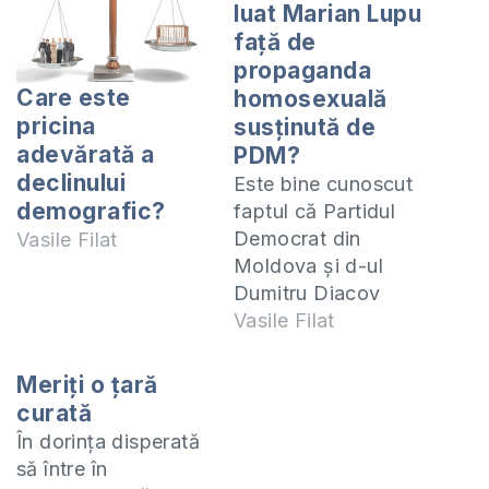
luat Marian Lupu
faţă de
propaganda
Care este
homosexuală
pricina
susţinută de
adevărată a
PDM?
declinului
Este bine cunoscut
demografic?
faptul că Partidul
Democrat din
Vasile Filat
Moldova şi d-ul
Dumitru Diacov
personal sunt
Vasile Filat
susţinători şi
promotori ai
Meriţi o ţară
Centrului de
curată
Informare în masă
În dorinţa disperată
„Gender-Doc-M”,
să între în
care promovează