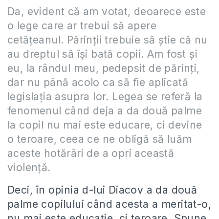
Da, evident că am votat, deoarece este
o lege care ar trebui să apere
cetăţeanul. Părinţii trebuie să ştie că nu
au dreptul să îşi bată copii. Am fost şi
eu, la rândul meu, pedepsit de părinţi,
dar nu până acolo ca să ﬁe aplicată
legislaţia asupra lor. Legea se referă la
fenomenul când deja a da două palme
la copil nu mai este educare, ci devine
o teroare, ceea ce ne obligă să luăm
aceste hotărâri de a opri această
violenţă.
Deci, în opinia d-lui Diacov a da două
palme copilului când acesta a meritat-o,
nu mai este educaţie, ci teroare. Spune