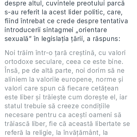
despre altul, cuvintele preotului parcă
s-au referit la acest lider politic, care,
fiind întrebat ce crede despre tentativa
introducerii sintagmei „orientare
sexuală” în legislaţia ţării, a răspuns:
Noi trăim într-o ţară creştină, cu valori
ortodoxe seculare, ceea ce este bine.
Însă, pe de altă parte, noi dorim să ne
aliniem la valorile europene, norme şi
valori care spun că ﬁecare cetăţean
este liber şi trăieşte cum doreşte el, iar
statul trebuie să creeze condiţiile
necesare pentru ca aceşti oameni să
trăiască liber, ﬁe că această libertate se
referă la religie, la învăţământ, la