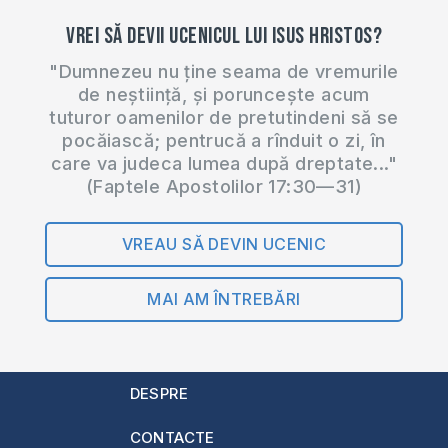
Vrei să devii ucenicul lui Isus Hristos?
"Dumnezeu nu ține seama de vremurile
de neștiință, și poruncește acum
tuturor oamenilor de pretutindeni să se
pocăiască; pentrucă a rînduit o zi, în
care va judeca lumea după dreptate..."
(Faptele Apostolilor 17:30—31)
VREAU SĂ DEVIN UCENIC
MAI AM ÎNTREBĂRI
DESPRE
CONTACTE