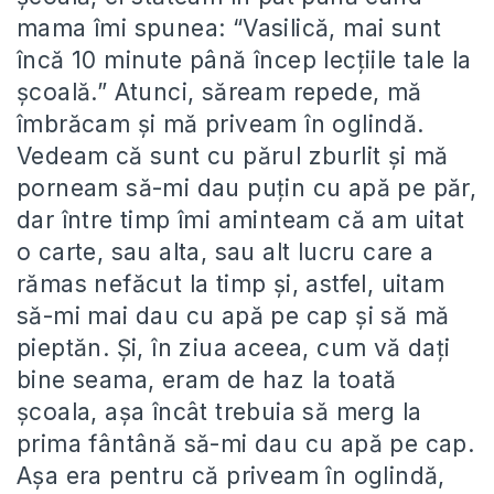
mama îmi spunea: “Vasilică, mai sunt
încă 10 minute până încep lecțiile tale la
școală.” Atunci, săream repede, mă
îmbrăcam și mă priveam în oglindă.
Vedeam că sunt cu părul zburlit și mă
porneam să-mi dau puțin cu apă pe păr,
dar între timp îmi aminteam că am uitat
o carte, sau alta, sau alt lucru care a
rămas nefăcut la timp și, astfel, uitam
să-mi mai dau cu apă pe cap și să mă
pieptăn. Și, în ziua aceea, cum vă dați
bine seama, eram de haz la toată
școala, așa încât trebuia să merg la
prima fântână să-mi dau cu apă pe cap.
Așa era pentru că priveam în oglindă,