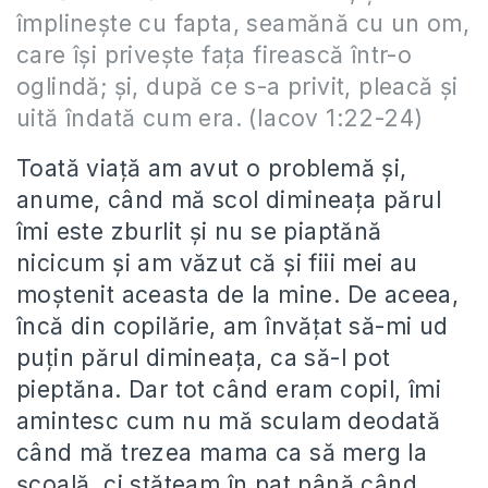
împlinește cu fapta, seamănă cu un om,
care își privește fața firească într-o
oglindă; și, după ce s-a privit, pleacă și
uită îndată cum era. (Iacov 1:22-24)
Toată viață am avut o problemă și,
anume, când mă scol dimineața părul
îmi este zburlit și nu se piaptănă
nicicum și am văzut că și fiii mei au
moștenit aceasta de la mine. De aceea,
încă din copilărie, am învățat să-mi ud
puțin părul dimineața, ca să-l pot
pieptăna. Dar tot când eram copil, îmi
amintesc cum nu mă sculam deodată
când mă trezea mama ca să merg la
școală, ci stăteam în pat până când