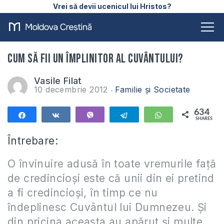
Vrei să devii ucenicul lui Hristos?
Cum să fii un împlinitor al Cuvântului?
Vasile Filat
10 decembrie 2012
Familie și Societate
634
Share
Share
Vibe
Telegram
WhatsApp
SHARES
634
Întrebare:
O învinuire adusă în toate vremurile față
de credincioși este că unii din ei pretind
a fi credincioși, în timp ce nu
îndeplinesc Cuvântul lui Dumnezeu. Și
din pricina aceasta au apărut și multe