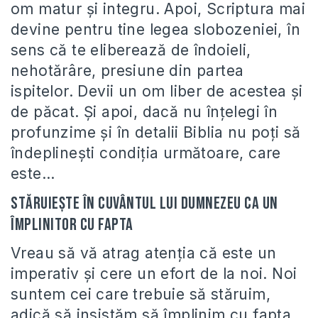
om matur și integru. Apoi, Scriptura mai
devine pentru tine legea slobozeniei, în
sens că te eliberează de îndoieli,
nehotărâre, presiune din partea
ispitelor. Devii un om liber de acestea și
de păcat. Și apoi, dacă nu înțelegi în
profunzime și în detalii Biblia nu poți să
îndeplinești condiția următoare, care
este…
Stăruiește în Cuvântul lui Dumnezeu ca un
împlinitor cu fapta
Vreau să vă atrag atenția că este un
imperativ și cere un efort de la noi. Noi
suntem cei care trebuie să stăruim,
adică să insistăm să împlinim cu fapta