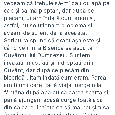
vedeam că trebuie să-mi dau cu apă pe
cap și să mă pieptăn, dar după ce
plecam, uitam îndată cum eram și,
astfel, nu soluționam problema și
aveam de suferit de la aceasta.
Scriptura spune că exact așa este și
când venim la Biserică să ascultăm
Cuvântul lui Dumnezeu. Suntem
învățați, mustrați și îndreptați prin
Cuvânt, dar după ce plecăm din
biserică uităm îndată cum eram. Parcă
am fi unii care toată viața mergem la
fântână după apă cu căldarea spartă și,
până ajungem acasă curge toată apa
din căldare, înainte ca să mai reușim să
folosim apa scoasă și adusă. Ce să