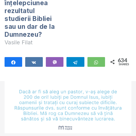
înțelepciunea
rezultatul
studierii Bibliei
sau un dar de la
Dumnezeu?
Vasile Filat
634
Share
Share
Vibe
Telegram
WhatsApp
SHARES
634