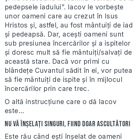
pedepsele iadului”. Iacov le vorbește
unor oameni care au crezut în Isus
Hristos și, astfel, au fost mântuiți de iad
și pedeapsă. Dar, acești oameni sunt
sub presiunea încercărilor și a ispitelor
și doresc mult să fie mântuiți/salvați de
această stare. Dacă vor primi cu
blândețe Cuvantul sădit în ei, vor putea
să fie mântuiți de ispite și în mijlocul
încercărilor prin care trec.
O altă instrucțiune care o dă Iacov
este…
Nu vă înșelați singuri, fiind doar ascultători
Este rău când ești înșelat de oameni