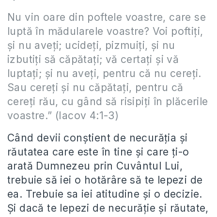
Nu vin oare din poftele voastre, care se
luptă în mădularele voastre? Voi poftiți,
și nu aveți; ucideți, pizmuiți, și nu
izbutiți să căpătați; vă certați și vă
luptați; și nu aveți, pentru că nu cereți.
Sau cereți și nu căpătați, pentru că
cereți rău, cu gând să risipiți în plăcerile
voastre.” (Iacov 4:1-3)
Când devii conștient de necurăția și
răutatea care este în tine și care ți-o
arată Dumnezeu prin Cuvântul Lui,
trebuie să iei o hotărâre să te lepezi de
ea. Trebuie sa iei atitudine și o decizie.
Și dacă te lepezi de necurăție și răutate,