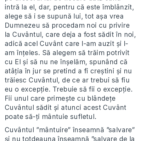
intră la el, dar, pentru că este îmblânzit,
alege să i se supună lui, tot așa vrea
Dumnezeu să procedam noi cu privire
la Cuvântul, care deja a fost sădit în noi,
adică acel Cuvânt care l-am auzit și l-
am înțeles. Să alegem să trăim potrivit
cu El și să nu ne înșelăm, spunând că
atâția în jur se pretind a fi creștini și nu
trăiesc Cuvântul, de ce ar trebui să fiu
eu o excepție. Trebuie să fii o excepție.
Fii unul care primește cu blândețe
Cuvântul sădit și atunci acest Cuvânt
poate să-ți mântuie sufletul.
Cuvântul ”mântuire” înseamnă ”salvare”
și nu totdeauna înseamnă ”salvare de la