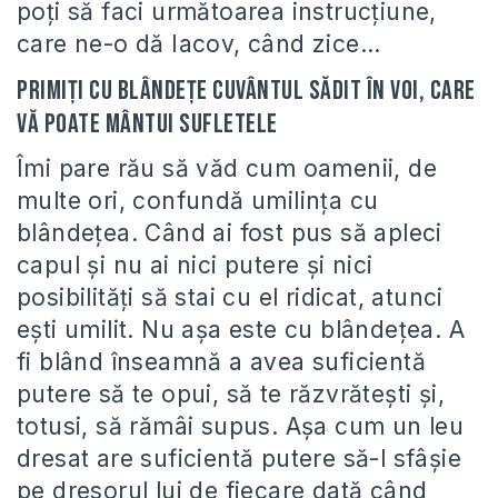
poți să faci următoarea instrucțiune,
care ne-o dă Iacov, când zice…
Primiți cu blândețe Cuvântul sădit în voi, care
vă poate mântui sufletele
Îmi pare rău să văd cum oamenii, de
multe ori, confundă umilința cu
blândețea. Când ai fost pus să apleci
capul și nu ai nici putere și nici
posibilități să stai cu el ridicat, atunci
ești umilit. Nu așa este cu blândețea. A
fi blând înseamnă a avea suficientă
putere să te opui, să te răzvrătești și,
totusi, să rămâi supus. Așa cum un leu
dresat are suficientă putere să-l sfâșie
pe dresorul lui de fiecare dată când