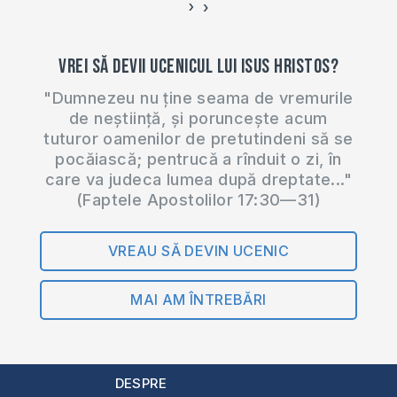
›
‹
Vrei să devii ucenicul lui Isus Hristos?
"Dumnezeu nu ține seama de vremurile
de neștiință, și poruncește acum
tuturor oamenilor de pretutindeni să se
pocăiască; pentrucă a rînduit o zi, în
care va judeca lumea după dreptate..."
(Faptele Apostolilor 17:30—31)
VREAU SĂ DEVIN UCENIC
MAI AM ÎNTREBĂRI
DESPRE