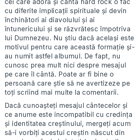
cei care adoră și cântă hard rock o fac
cu diferite implicații spirituale și devin
închinători ai diavolului și ai
întunericului și se răzvrătesc împotriva
lui Dumnezeu. Nu știu dacă același este
motivul pentru care această formație și-
au numit astfel albumul. De fapt, nu
cunosc prea mult nici despre mesajul
pe care îl cântă. Poate ar fi bine o
persoană care știe să ne avertizeze pe
toți scriind mai multe la comentarii.
Dacă cunoașteți mesajul cântecelor și
ce anume este incompatibil cu credința
și identitatea creștinului, mergeți acum
să-i vorbiți acestui creștin născut din