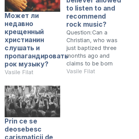
believer allowed
to listen to and
Может ли
recommend
недавно
rock music?
крещенный
Question:Can a
христианин
Christian, who was
слушать и
just baptized three
пропагандировать
months ago and
claims to be born
рок музыку?
again, listen to and
Vasile Filat
Vasile Filat
recommend rock
music such as
“Tokio Hotel”?
Thank you for your
help.It is possible if
the person is naive
Prin ce se
to the dangers. I
deosebesc
have noticed that
carismaticii de