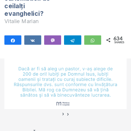
many who are
ceilalți
passionate about…
evanghelici?
Vitalie Marian
634
Share
Share
Vibe
Telegram
WhatsApp
SHARES
634
›
‹