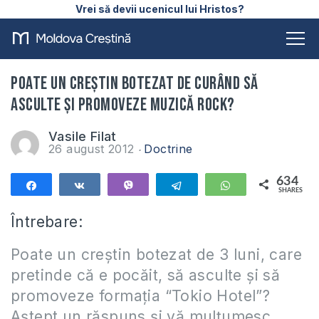
Vrei să devii ucenicul lui Hristos?
Poate un creștin botezat de curând să
asculte și promoveze muzică rock?
Vasile Filat
26 august 2012
Doctrine
634
Share
Share
Vibe
Telegram
WhatsApp
SHARES
634
Întrebare:
Poate un creștin botezat de 3 luni, care
pretinde că e pocăit, să asculte și să
promoveze formația “Tokio Hotel”?
Aștept un răspuns și vă mulțumesc.