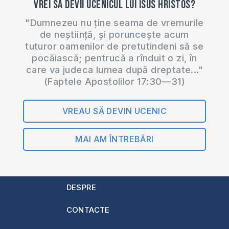
Vrei să devii ucenicul lui Isus Hristos?
"Dumnezeu nu ține seama de vremurile
de neștiință, și poruncește acum
tuturor oamenilor de pretutindeni să se
pocăiască; pentrucă a rînduit o zi, în
care va judeca lumea după dreptate..."
(Faptele Apostolilor 17:30—31)
VREAU SĂ DEVIN UCENIC
MAI AM ÎNTREBĂRI
DESPRE
CONTACTE