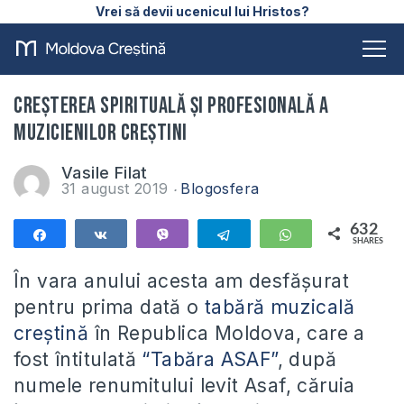
Vrei să devii ucenicul lui Hristos?
Creșterea spirituală și profesională a
muzicienilor creștini
Vasile Filat
31 august 2019
Blogosfera
632
Share
Share
Vibe
Telegram
WhatsApp
SHARES
632
În vara anului acesta am desfășurat
pentru prima dată o
tabără muzicală
creștină
în Republica Moldova, care a
fost întitulată
“Tabăra ASAF”
, după
numele renumitului levit Asaf, căruia