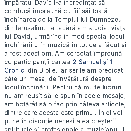
împăratul David i-a încredințat să
conducă împreună cu fiii săi toată
închinarea de la Templul lui Dumnezeu
din Ierusalim. La tabără am studiat viața
lui David, urmărind în mod special locul
închinării prin muzică în tot ce a făcut și
a fost acest om. Am cercetat împreună
cu participanții cartea
2 Samuel și 1
Cronic
i din Biblie, iar serile am predicat
câte un mesaj de învățătură despre
locul închinării. Pentru că multe lucruri
nu am reușit să le spun în acele mesaje,
am hotărât să o fac prin câteva articole,
dintre care acesta este primul. În el voi
pune în discuție necesitatea creșterii
spirituale și profesionale a muzicianului