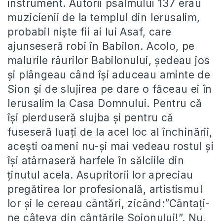
instrument. Autorii psalmului 137 erau
muzicienii de la templul din Ierusalim,
probabil niște fii ai lui Asaf, care
ajunseseră robi în Babilon. Acolo, pe
malurile râurilor Babilonului, ședeau jos
și plângeau când își aduceau aminte de
Sion și de slujirea pe dare o făceau ei în
Ierusalim la Casa Domnului. Pentru că
își pierduseră slujba și pentru că
fuseseră luați de la acel loc al închinării,
acești oameni nu-și mai vedeau rostul și
își atârnaseră harfele în sălciile din
ținutul acela. Asupritorii lor apreciau
pregătirea lor profesională, artistismul
lor și le cereau cântări, zicând:”Cântați-
ne câteva din cântările Soionului!”. Nu,