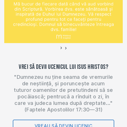
canalul nostru de
Youtube:
http://bit.ly/2m6kaNo
Participanții taberei
”Asaf” au compus
10 cântări noi, pe
parcursul taberei,
›
‹
inspirate din
Cuvântul lui
Vrei să devii ucenicul lui Isus Hristos?
Dumnezeu. Această
cântare a fost
"Dumnezeu nu ține seama de vremurile
scrisă…
de neștiință, și poruncește acum
tuturor oamenilor de pretutindeni să se
pocăiască; pentrucă a rînduit o zi, în
care va judeca lumea după dreptate..."
(Faptele Apostolilor 17:30—31)
VREAU SĂ DEVIN UCENIC