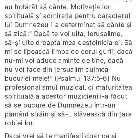
au hotărât să cânte. Motivația lor
spirituală și admirația pentru caracterul
lui Dumnezeu i-a determinat să cânte și
să zică:” Dacă te voi uita, Ierusalime,
să-și uite dreapta mea destoinicia ei! Să
mi se lipească limba de cerul gurii, dacă
nu-mi voi aduce aminte de tine, dacă
nu voi face din Iersualim culmea
bucuriei mele!” (Psalmul 137:5-6) Nu
profesionalismul muzical, ci maturitatea
spirituală a acestor muzicieni i-a făcut
să se bucure de Dumnezeu într-un
pământ străin și să-L slăvească din țara
robiei lor.
Dacă vrei să te manifești doar ca și