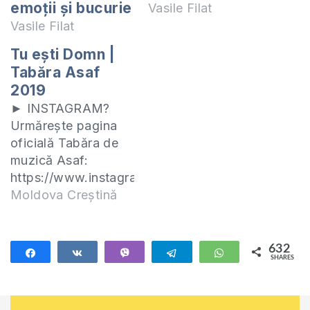
emoții și bucurie
Vasile Filat
Vasile Filat
Tu ești Domn |
Tabăra Asaf
2019
► INSTAGRAM?
Urmărește pagina
oficială Tabăra de
muzică Asaf:
https://www.instagram.com/asafcamp/
► FACEBOOK?
Moldova Creștină
Abonează-te la
pagina oficială
Tabără de muzică
632
Share
Share
Vibe
Telegram
WhatsApp
SHARES
Asaf:
632
https://www.facebook.com/asafcampmd/
► ABONEAZĂ-TE la