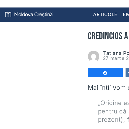
ARTICOLE
EM
Credincios 
Tatiana P
27 martie 
Share
Mai întîi vom 
„Oricine e
pentru că 
prezent), 