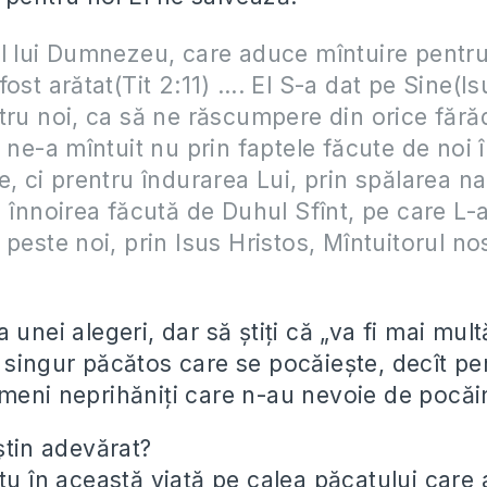
l lui Dumnezeu, care aduce mîntuire pentru
fost arătat(Tit 2:11) …. El S-a dat pe Sine(Is
tru noi, ca să ne răscumpere din orice fără
l ne-a mîntuit nu prin faptele făcute de noi 
e, ci prentru îndurarea Lui, prin spălarea naş
n înnoirea făcută de Duhul Sfînt, pe care L-
peste noi, prin Isus Hristos, Mîntuitorul nos
 unei alegeri, dar să ştiţi că „va fi mai mul
 singur păcătos care se pocăieşte, decît p
meni neprihăniţi care n-au nevoie de pocăi
ştin adevărat?
 tu în această viaţă pe calea păcatului care