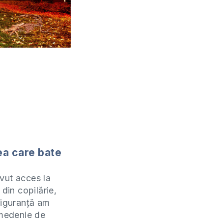
a care bate
vut acces la
 din copilărie,
siguranță am
umedenie de