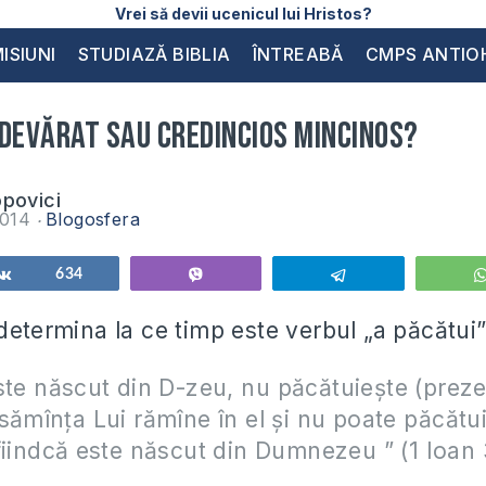
Vrei să devii ucenicul lui Hristos?
ISIUNI
STUDIAZĂ BIBLIA
ÎNTREABĂ
CMPS ANTIO
adevărat sau credincios mincinos?
opovici
2014
Blogosfera
Share
634
Vibe
Telegram
determina la ce timp este verbul „a păcătui”
ste născut din D-zeu, nu
păcătuieşte
(preze
sămînţa Lui rămîne în el şi nu poate
păcătu
fiindcă este născut din Dumnezeu ” (1 Ioan 