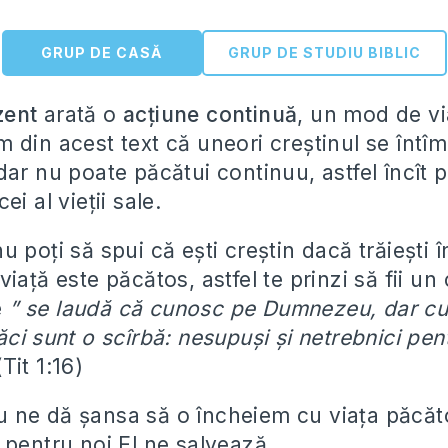
GRUP DE CASĂ
GRUP DE STUDIU BIBLIC
zent
arată o
acţiune continuă
, un mod de vi
 din acest text că uneori creştinul se întîm
ar nu poate păcătui continuu, astfel încît 
i al vieţii sale.
 poţi să spui că eşti creştin dacă trăieşti 
iaţă este păcătos, astfel te prinzi să fii un 
e
” se laudă că cunosc pe Dumnezeu, dar cu 
ci sunt o scîrbă: nesupuşi şi netrebnici pen
Tit 1:16)
ne dă şansa să o încheiem cu viaţa păcăto
 pentru noi El ne salvează.