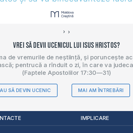
›
‹
Vrei să devii ucenicul lui Isus Hristos?
 de vremurile de neștiință, și poruncește a
ască; pentrucă a rînduit o zi, în care va judec
(Faptele Apostolilor 17:30—31)
AU SĂ DEVIN UCENIC
MAI AM ÎNTREBĂRI
NTACTE
IMPLICARE