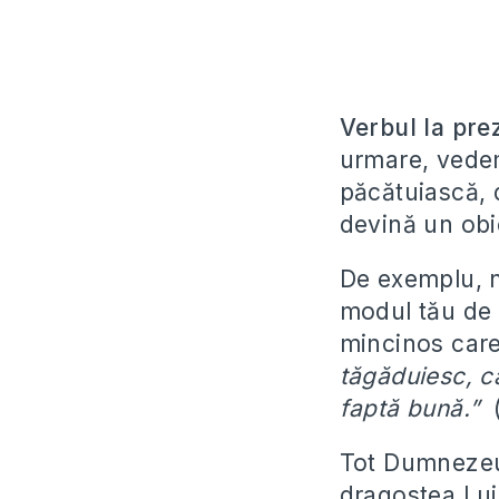
Verbul la pre
urmare, vedem
păcătuiască, d
devină un obice
De exemplu, nu
modul tău de v
mincinos car
tăgăduiesc, că
faptă bună.”
(
Tot Dumnezeu 
dragostea Lui