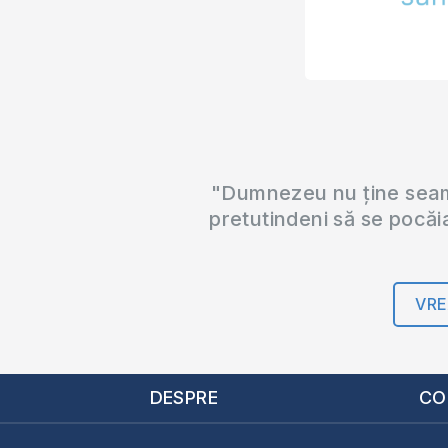
"Dumnezeu nu ține seama
pretutindeni să se pocăi
VRE
DESPRE
CO