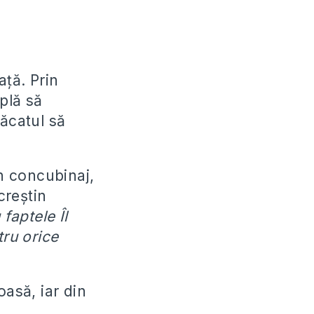
aţă. Prin
plă să
păcatul să
în concubinaj,
creştin
faptele Îl
tru orice
asă, iar din