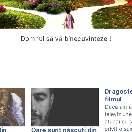
Domnul să vă binecuvînteze !
Dragoste
filmul
Dacă am a
televiziune
atunci cu 
privit o s
din
Oare sunt născuți din