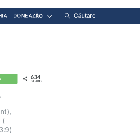
HIA
DONEAZĂ
RO
634
WhatsApp
SHARES
.
nt),
i
(
3:9)