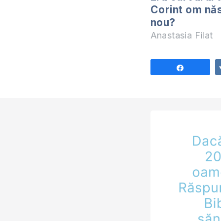
Corint om năs
nou?
Anastasia Filat
Share