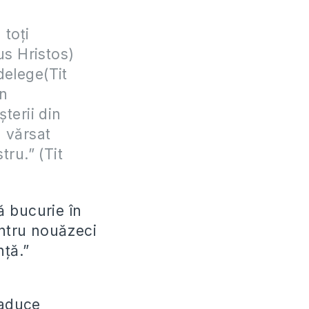
 toţi
us Hristos)
delege(Tit
în
terii din
a vărsat
tru.” (Tit
tă bucurie în
entru nouăzeci
nţă.”
 aduce