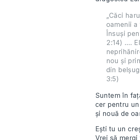
„Căci haru
oamenii a 
Însuşi pen
2:14) …. E
neprihănir
nou şi pri
din belşug 
3:5)
Suntem în faţa
cer pentru un
şi nouă de oa
Eşti tu un cre
Vrei să mergi