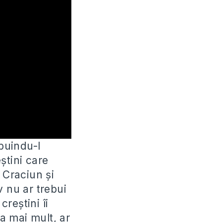
ibuindu-l
știni care
 Craciun și
v nu ar trebui
creștini îi
a mai mult, ar