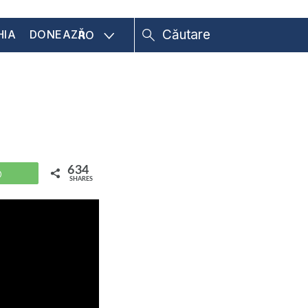
HIA
DONEAZĂ
RO
634
WhatsApp
SHARES