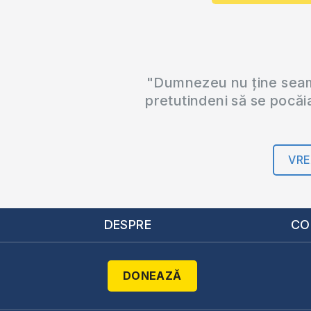
"Dumnezeu nu ține seama
pretutindeni să se pocăi
VRE
DESPRE
CO
DONEAZĂ