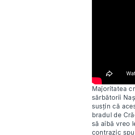
Majoritatea cr
sărbătorii Naș
susțin că ace
bradul de Crăc
să aibă vreo l
contrazic spu