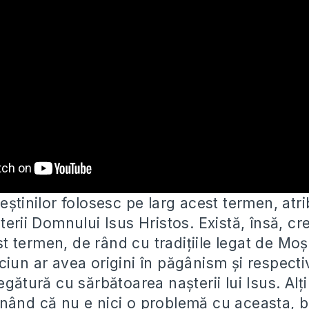
eștinilor folosesc pe larg acest termen, atr
terii Domnului Isus Hristos. Există, însă, cre
st
termen, de rând cu tradițiile legat de Moș
iun ar avea origini în păgânism și respecti
egătură cu sărbătoarea nașterii lui Isus. Alți 
nând că nu e nici o problemă cu aceasta, b