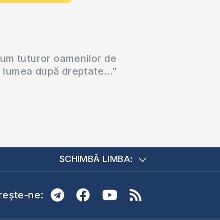
cum tuturor oamenilor de
a lumea după dreptate..."
SCHIMBĂ LIMBA:
ește-ne: