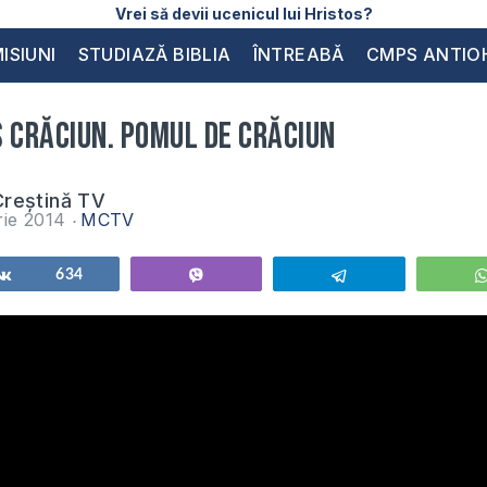
Vrei să devii ucenicul lui Hristos?
ISIUNI
STUDIAZĂ BIBLIA
ÎNTREABĂ
CMPS ANTIO
 Crăciun. Pomul de Crăciun
reștină TV
rie 2014
MCTV
Share
634
Vibe
Telegram