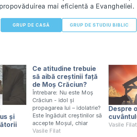
 propovăduirea mai eficientă a Evangheliei.
GRUP DE CASĂ
GRUP DE STUDIU BIBLIC
Ce atitudine trebuie
să aibă creştinii faţă
de Moş Crăciun?
Întrebare: Nu este Moş
Crăciun - idol şi
propagarea lui – idolatrie?
a
Despre o
Este îngăduit creştinilor să
sus și
cuvântul
accepte Moşul, chiar
ătorii
Vasile Filat
dacă e fictiv? Ce atitudine
Vasile Filat