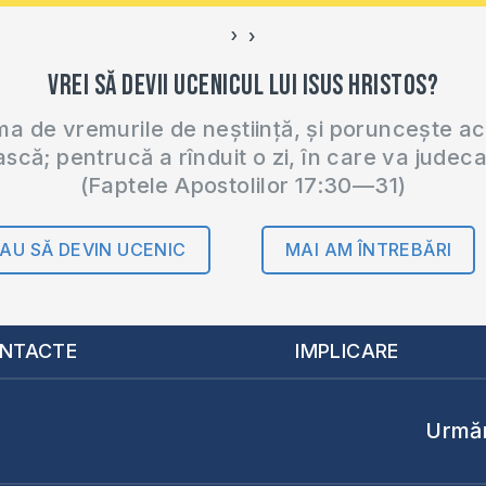
›
‹
Vrei să devii ucenicul lui Isus Hristos?
 de vremurile de neștiință, și poruncește a
ască; pentrucă a rînduit o zi, în care va judec
(Faptele Apostolilor 17:30—31)
AU SĂ DEVIN UCENIC
MAI AM ÎNTREBĂRI
NTACTE
IMPLICARE
Urmăr