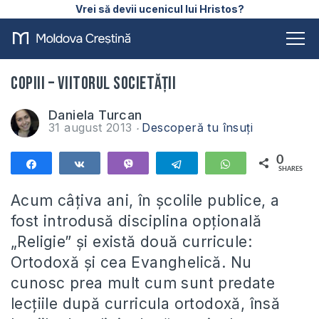
Vrei să devii ucenicul lui Hristos?
Copiii – viitorul societății
Daniela Turcan
31 august 2013
Descoperă tu însuți
0
Share
Share
Vibe
Telegram
WhatsApp
SHARES
Acum câțiva ani, în școlile publice, a
fost introdusă disciplina opțională
„Religie” și există două curricule:
Ortodoxă și cea Evanghelică. Nu
cunosc prea mult cum sunt predate
lecțiile după curricula ortodoxă, însă