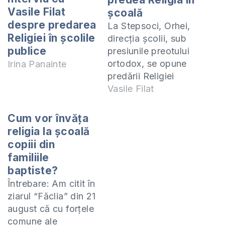
Vasile Filat
școală
despre predarea
La Stepsoci, Orhei,
Religiei în școlile
direcția școlii, sub
publice
presiunile preotului
ortodox, se opune
Irina Panainte
predării Religiei
după curricula
Vasile Filat
evanghelică, chiar
dacă părinții au
Cum vor învăţa
adunat 30 de cereri
religia la şcoală
pentru predarea
copiii din
acestui
familiile
obiect(conform
baptiste?
legislației sunt
Întrebare: Am citit în
necesare 15 cereri
ziarul “Făclia” din 21
de la părinți). Este
august că cu forţele
cazul pentru
comune ale