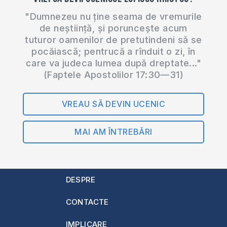
"Dumnezeu nu ține seama de vremurile
de neștiință, și poruncește acum
tuturor oamenilor de pretutindeni să se
pocăiască; pentrucă a rînduit o zi, în
care va judeca lumea după dreptate..."
(Faptele Apostolilor 17:30—31)
VREAU SĂ DEVIN UCENIC
MAI AM ÎNTREBĂRI
DESPRE
CONTACTE
IMPLICARE