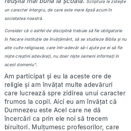
reușită mai bună la școală.
Scriptura le zidește
un caracter intergru, de care este mare lipsă acum în
societatea noastră.
C
onsider că o astfel de disciplină trebuie să fie obligatorie
în fiecare instituție de învățământ, să se studieze Biblia și nu
alte culte religioase, care într-adevăr să-i ajute pe ei să fie
niște creștini adevărați, nu doar niște oameni informați în
acest domeniu”.
Am participat și eu la aceste ore de
religie și am învățat multe adevăruri
care lucrează spre zidirea unui caracter
frumos la copil. Aici eu am învățat că
Dumnezeu este Acel care ne dă
încercări ca prin ele noi să trecem
biruitori. Mulțumesc profesorilor, care