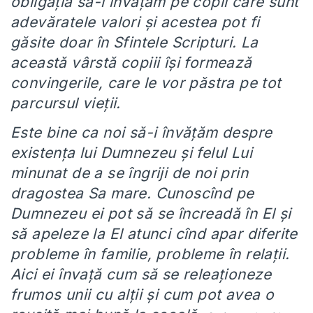
obligația să-i învățăm pe copii care sunt
adevăratele valori și acestea pot fi
găsite doar în Sfintele Scripturi. La
această vârstă copiii își formează
convingerile, care le vor păstra pe tot
parcursul vieții.
Este bine ca noi să-i învățăm despre
existența lui Dumnezeu și felul Lui
minunat de a se îngriji de noi prin
dragostea Sa mare. Cunoscînd pe
Dumnezeu ei pot să se încreadă în El și
să apeleze la El atunci cînd apar diferite
probleme în familie, probleme în relații.
Aici ei învață cum să se releaționeze
frumos unii cu alții și cum pot avea o