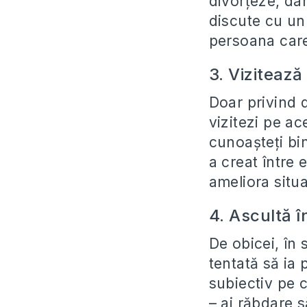
divorțeze, dar
discute cu un 
persoana care 
3. Vizitează
Doar privind d
vizitezi pe ac
cunoașteți bin
a creat între e
ameliora situa
4. Ascultă î
De obicei, în 
tentată să ia
subiectiv pe c
– ai răbdare s