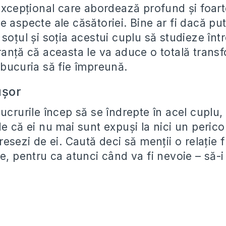
 excepțional care abordează profund și foart
 aspecte ale căsătoriei. Bine ar fi dacă put
soțul și soția acestui cuplu să studieze înt
ranță că aceasta le va aduce o totală transf
 bucuria să fie împreună.
ușor
ucrurile încep să se îndrepte în acel cuplu, i
e că ei nu mai sunt expuși la nici un pericol
resezi de ei. Caută deci să menții o relație
e, pentru ca atunci când va fi nevoie – să-i 