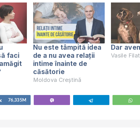
u
Nu este tâmpită idea
Dar avem
ă faci
de a nu avea relații
Vasile Filat
zamăgit
intime înainte de
?
căsătorie
Moldova Creștină
Share
76,335M
Vibe
Telegram
W