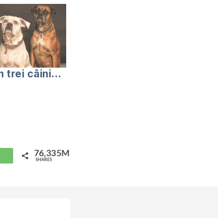
 trei câini…
76,335M
hatsApp
SHARES