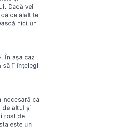
ui. Dacă vei
că celălalt te
ească nici un
e. În așa caz
 să îi înțelegi
a necesară ca
de altul și
i rost de
sta este un