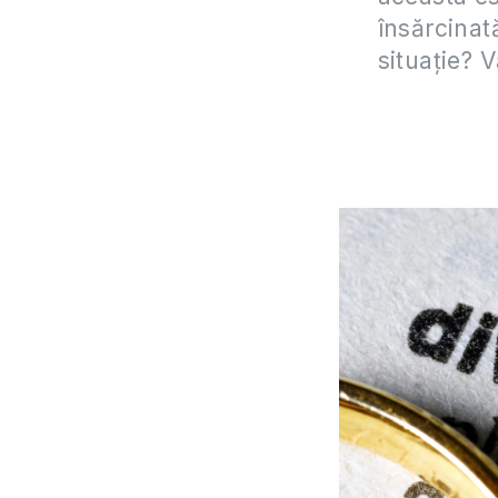
însărcinată
situație? 