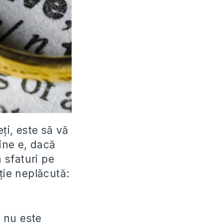
ți, este să vă
bine e, dacă
a sfaturi pe
ție neplăcută:
l nu este