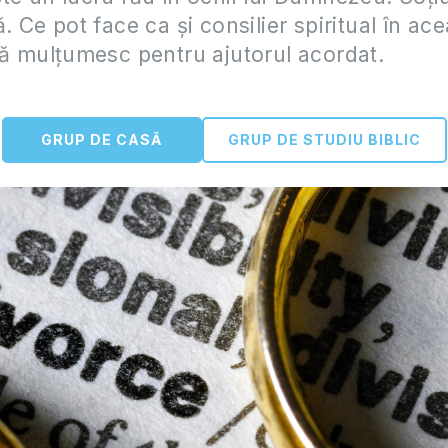
. Ce pot face ca și consilier spiritual în ac
Vă mulțumesc pentru ajutorul acordat.
GRUP DE CASĂ
GRUP DE STUDIU BIBLIC