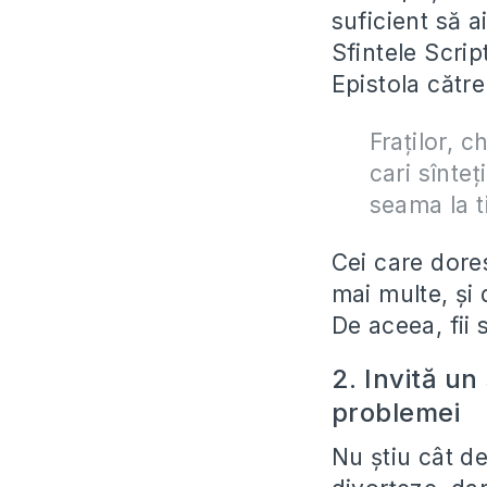
suficient să a
Sfintele Scrip
Epistola către
Fraţilor, 
cari sînteţ
seama la ti
Cei care dore
mai multe, și 
De aceea, fii 
2. Invită un
problemei
Nu știu cât de