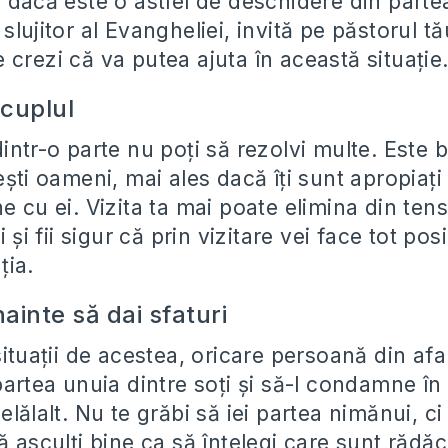
 dacă este o astfel de deschidere din partea
slujitor al Evangheliei, invită pe păstorul t
crezi că va putea ajuta în această situație
 cuplul
intr-o parte nu poți să rezolvi multe. Este b
ești oameni, mai ales dacă îți sunt apropiați 
e cu ei. Vizita ta mai poate elimina din ten
i și fii sigur că prin vizitare vei face tot pos
ția.
nainte să dai sfaturi
situații de acestea, oricare persoană din afa
 partea unuia dintre soți și să-l condamne î
elălalt. Nu te grăbi să iei partea nimănui, ci
ă asculți bine ca să înțelegi care sunt rădăci