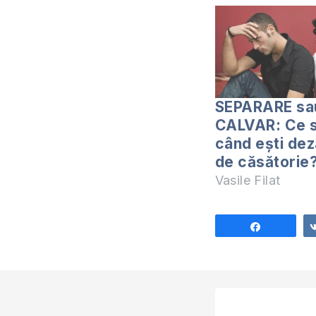
SEPARARE sa
CALVAR: Ce s
când eşti de
de căsătorie
Vasile Filat
Share