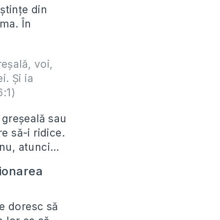
ștințe din
ema. În
eşală, voi,
i. Şi ia
6:1)
o greșeală sau
 să-i ridice.
ă nu, atunci…
ționarea
re doresc să