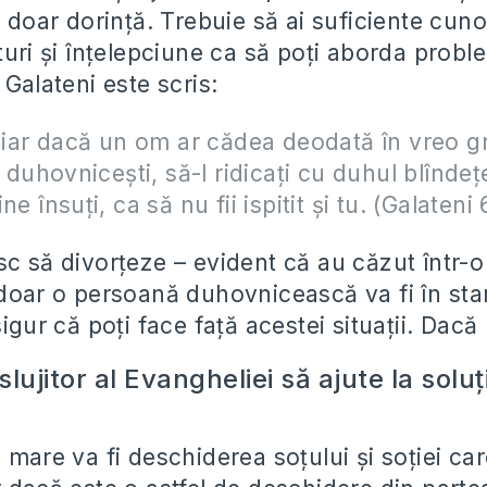
i doar dorință. Trebuie să ai suficiente cuno
turi și înțelepciune ca să poți aborda probl
 Galateni este scris:
chiar dacă un om ar cădea deodată în vreo gr
i duhovniceşti, să-l ridicaţi cu duhul blîndeţe
ne însuţi, ca să nu fii ispitit şi tu. (Galateni 
sc să divorțeze – evident că au căzut într-
doar o persoană duhovnicească va fi în stare
sigur că poți face față acestei situații. Dac
 slujitor al Evangheliei să ajute la solu
 mare va fi deschiderea soțului și soției ca