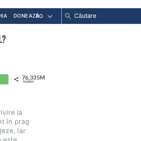
HIA
DONEAZĂ
RO
l?
76,335M
hatsApp
SHARES
vire la
t în prag
țeze, iar
a este