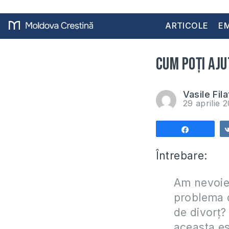
ARTICOLE
EM
Cum poți aju
Vasile Fila
29 aprilie 
Share
Întrebare:
Am nevoie 
problema d
de divorț? 
aceasta es