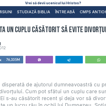
Vrei să devii ucenicul lui Hristos?
ISIUNI
STUDIAZĂ BIBLIA
ÎNTREABĂ
CMPS ANTIO
ta un cuplu căsătorit să evite divorțu
t
2012
Share
76,335M
Vibe
Telegram
W
disperată de ajutorul dumneavoastră cu pri
ivorțului. Cum pot sfătui un cuplu care sun
Ei s-au căsătorit recent și deja vor să divor
te un lucru rău în ochii lui Dumnezeu. Soți