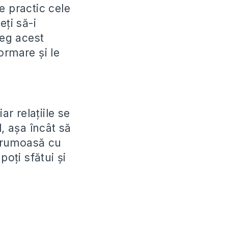
e practic cele
eți să-i
reg acest
ormare și le
ar relațiile se
, așa încât să
 frumoasă cu
poți sfătui și