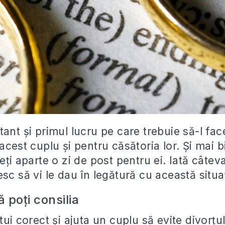
ant și primul lucru pe care trebuie să-l face
acest cuplu și pentru căsătoria lor. Și mai 
eți aparte o zi de post pentru ei. Iată câtev
sc să vi le dau în legătură cu această situa
că poți consilia
tui corect și ajuta un cuplu să evite divorțu