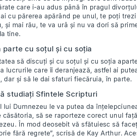
rate care i-au adus până în pragul divorțul
ai cu părerea apărând pe unul, te poți trezi 
, și mai rău, te va urâ și nu va dori să prim
la tine.
n parte cu soțul și cu soția
tatea să discuţi și cu soțul și cu soția apart
 lucrurile care îi deranjează, astfel ai putea
 dar și să le dai sfaturi fiecăruia, în parte.
ă studiați Sfintele Scripturi
 lui Dumnezeu le va putea da înțelepciune
 căsătoria, să se raporteze corect unul faţă 
zeu. În mod deosebit vă sfătuiesc să faceț
rie fără regrete”, scrisă de Kay Arthur. Ace