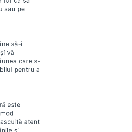
 lor ca să
ău sau pe
.
ine să-i
și vă
siunea care s-
ibilul pentru a
ră este
n mod
 ascultă atent
nile și