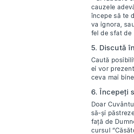
cauzele adevă
începe să te d
va ignora, sau
fel de sfat de 
5. Discută î
Caută posibili
ei vor prezenta
ceva mai bine,
6. Începeți s
Doar Cuvântul
să-și păstreze
faţă de Dumne
cursul “Căsăto