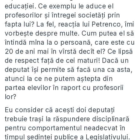
educaţiei. Ce exemplu le aduce el
profesorilor şi întregei societăţi prin
fapta lui? La fel, reacţia lui Petrenco, îmi
vorbeşte despre multe. Cum putea el să
întindă mîna la o persoană, care este cu
20 de ani mai în vîrstă decît el? Ce lipsă
de respect faţă de cei maturi! Dacă un
deputat îşi permite să facă una ca asta,
atunci la ce ne putem aştepta din
partea elevilor în raport cu profesorii
lor?
Eu consider că aceşti doi deputaţi
trebuie traşi la răspundere disciplinară
pentru comportamentul neadecvat în
timpul şedinţei publice a Legislativului.