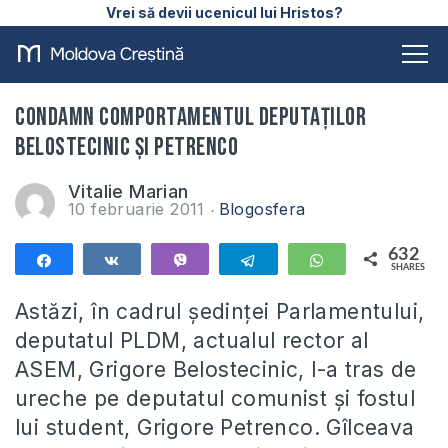
Vrei să devii ucenicul lui Hristos?
Condamn comportamentul deputaţilor
Belostecinic şi Petrenco
Vitalie Marian
10 februarie 2011
Blogosfera
632
Share
Share
Vibe
Telegram
WhatsApp
SHARES
632
Astăzi, în cadrul şedinţei Parlamentului,
deputatul PLDM, actualul rector al
ASEM, Grigore Belostecinic, l-a tras de
ureche pe deputatul comunist şi fostul
lui student, Grigore Petrenco. Gîlceava