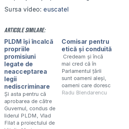
Sursa video:
euscatel
Articole similare:
PLDM îşi încalcă
Comisar pentru
propriile
etică și conduită
promisiuni
Credeam și încă
legate de
mai cred că în
neacceptarea
Parlamentul țării
sunt oameni aleși,
legii
oameni care doresc
nediscriminare
să schimbe spre
Radu Blendarencu
Şi asta pentru că
bine lucrurile din
aprobarea de către
țară, oameni care
Guvernul, condus de
simt cu cei care au
liderul PLDM, Vlad
mai rămas acasă.
Filat a proiectului de
Dar de multe ori