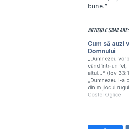
bune.”
Articole similare:
Cum să auzi 
Domnului
„Dumnezeu vorbe
când într-un fel,
altul...“ (Iov 33:
„Dumnezeu l-a 
din mijlocul rugul
zis: «Moise! Moi
Costel Oglice
răspuns: «Iată-m
Dumnezeu a zis:
apropia de locul
scoate-ţi încălţ