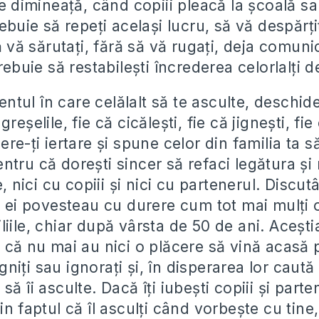
re dimineaţă, când copiii pleacă la şcoală sa
rebuie să repeţi acelaşi lucru, să vă despărţi
să vă sărutaţi, fără să vă rugaţi, deja comun
trebuie să restabileşti încrederea celorlalţi d
ul în care celălalt să te asculte, deschide
reşelile, fie că cicăleşti, fie că jigneşti, fie 
ere-ţi iertare şi spune celor din familia ta să
tru că doreşti sincer să refaci legătura şi 
ie, nici cu copiii şi nici cu partenerul. Discu
i, ei povesteau cu durere cum tot mai mulţi 
liile, chiar după vârsta de 50 de ani. Aceşt
n că nu mai au nici o plăcere să vină acasă 
jigniţi sau ignoraţi şi, în disperarea lor caută 
ă îi asculte. Dacă îţi iubeşti copiii şi parten
in faptul că îl asculţi când vorbeşte cu tine,