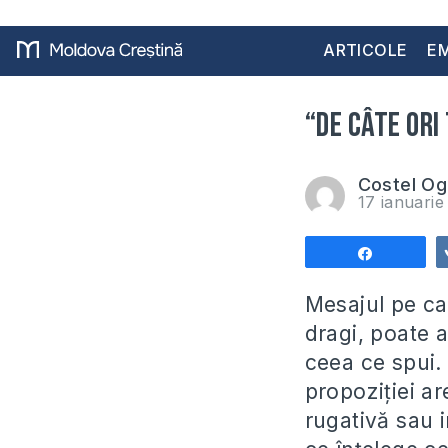
ARTICOLE
EM
“De câte ori
Costel Og
17 ianuari
Share
Mesajul pe care
dragi, poate a
ceea ce spui. 
propoziţiei ar
rugativă sau i