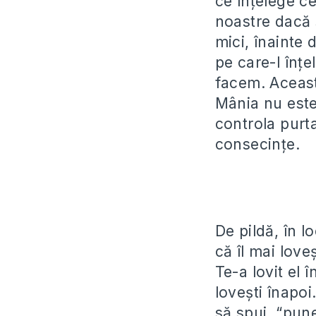
ce înţelege ce
noastre dacă 
mici, înainte 
pe care-l înţe
facem. Aceasta
Mânia nu este
controla purta
consecinţe.
De pildă, în l
că îl mai loveş
Te-a lovit el 
loveşti înapoi
să spui, “pune