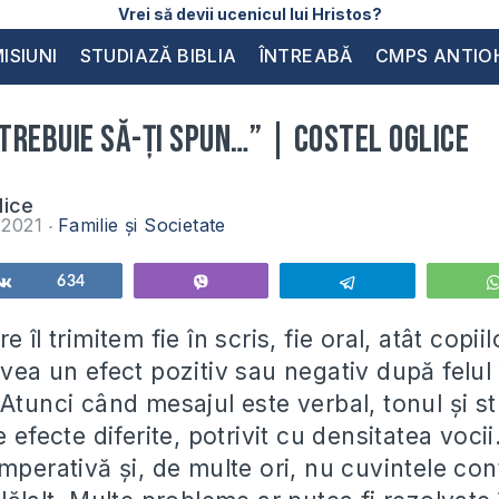
Vrei să devii ucenicul lui Hristos?
ISIUNI
STUDIAZĂ BIBLIA
ÎNTREABĂ
CMPS ANTIO
 trebuie să-ţi spun…” | Costel Oglice
lice
e 2021
Familie și Societate
Share
634
Vibe
Telegram
 îl trimitem fie în scris, fie oral, atât copiil
vea un efect pozitiv sau negativ după felul 
Atunci când mesajul este verbal, tonul şi s
e efecte diferite, potrivit cu densitatea vocii
mperativă şi, de multe ori, nu cuvintele con