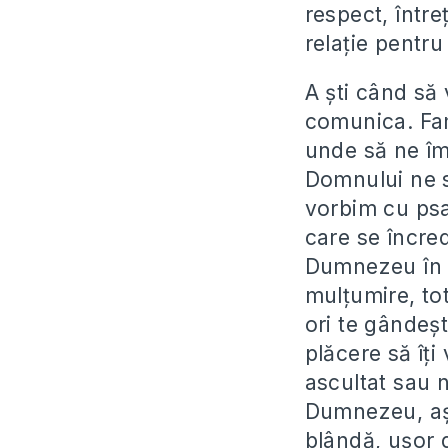
respect, între
relaţie pentru
A şti când să 
comunica. Fam
unde să ne îm
Domnului ne s
vorbim cu psa
care se încre
Dumnezeu în el
mulţumire, to
ori te gândeşt
plăcere să îţi
ascultat sau n
Dumnezeu, aşa
blândă, uşor 