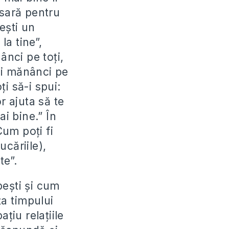
esară pentru
“eşti un
la tine”,
ânci pe toţi,
ă-i mănânci pe
ţi să-i spui:
r ajuta să te
ai bine.” În
Cum poţi fi
căriile),
te”.
beşti şi cum
ţa timpului
ţiu relaţiile