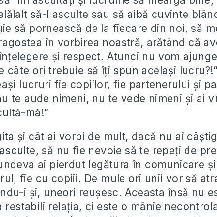
să fim ascultaţi şi lucrurile să meargă bine,
lălalt să-l asculte sau să aibă cuvinte blând
buie să pornească de la fiecare din noi, să 
dragostea în vorbirea noastră, arătând că 
 înţelegere şi respect. Atunci nu vom ajunge
e câte ori trebuie să îţi spun acelaşi lucru?!
şi lucruri fie copiilor, fie partenerului şi p
, nu te aude nimeni, nu te vede nimeni şi ai vr
scultă-mă!”
gita şi cât ai vorbi de mult, dacă nu ai câşt
e asculte, să nu fie nevoie să te repeţi de pre
ndeva ai pierdut legătura în comunicare şi î
rul, fie cu copiii. De mule ori unii vor să at
gnindu-i şi, uneori reuşesc. Aceasta însă nu e
 restabili relaţia, ci este o mânie necontrol