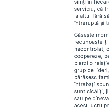
simţi în fieca
serviciu, că t
la altul fără 
întreruptă şi 
Găseşte moment
recunoaşte-ţi g
necontrolat, c
coopereze, pen
pierzi o relaţ
grup de lider
părăsesc fami
întrebaţi spu
sunt cicăliţi, 
sau pe cineva s
acest lucru pr