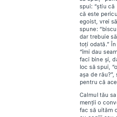
spui: “ştiu c
că este pericu
egoist, vrei s
spune: “biscui
dar trebuie să
toţi odată.” În
“îmi dau seama
faci bine şi, 
loc să spui, “
aşa de rău?”, 
pentru că ace
Calmul tău sa
menţii o conve
fac să uităm c