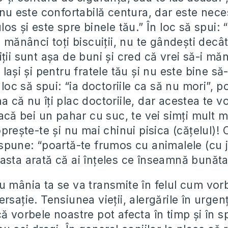
ă nu este confortabilă centura, dar este nec
los şi este spre binele tău.” În loc să spui: 
ă mănânci toţi biscuiţii, nu te gândeşti decât 
ţii sunt aşa de buni şi cred că vrei să-i măn
 laşi şi pentru fratele tău şi nu este bine s
 loc să spui: “ia doctoriile ca să nu mori”, po
 că nu îţi plac doctoriile, dar acestea te vo
dacă bei un pahar cu suc, te vei simţi mult m
opreşte-te şi nu mai chinui pisica (căţelul)! 
spune: “poartă-te frumos cu animalele (cu ju
asta arată că ai înţeles ce înseamnă bunăta
u mânia ta se va transmite în felul cum vor
rsaţie. Tensiunea vieţii, alergările în urgen
ă vorbele noastre pot afecta în timp şi în spa