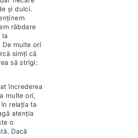
 dar fiecare
e şi dulci.
menţinem
avem răbdare
 la
” De multe ori
arcă simţi că
ea să strigi:
igat încrederea
a multe ori,
n relaţia ta
ragă atenţia
ste o
ată. Dacă