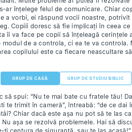
lălalt. Multe probleme ar putea fi rezolvate î
s-ar înţelege felul de comunicare. Chiar cop
de a vorbi, ei răspund vocii noastre, potrivi
leg. Copiii doresc să fie implicaţi în ceea ce
 îi va face pe copii să înţeleagă cerinţele a
 modul de a controla, ci ea te va controla.
rea copilului este ca fiecare neascultare să
GRUP DE CASĂ
GRUP DE STUDIU BIBLIC
oc să spui: “Nu te mai bate cu fratele tău! D
ti te trimit în cameră”, întreabă: “de ce dai î
întâi? Chiar dacă este aşa nu pot să te las ca
. Nu aşa se rezolvă problemele. Hai să disc
-ţi centura de siguranţă, sau te las acasă!”,