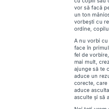
cu copiii sau 
vor să facă pe
un ton mânios
vorbeşti cu re
ordine, copil
A nu vorbi cu 
face în primul
fel de vorbire
mai mult, cre
ajunge să te c
aduce un rezu
corecte, care 
aduce ascultar
asculte şi să 