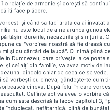
ţii o relaţie de armonie şi doreşti să continu
 că îţi face plăcere.
vorbeşti şi când să taci arată că ai învăţat a
ilia nu este locul de a ne arunca gunoaiele,
părtăşim durerile, necazurile şi simţurile. 
pune ca “vorbirea noastră să fie dreasă cu
lmi şi cu cântări de laudă”. O inimă plină d
de în Dumnezeu, care priveşte la ce poate s
 şi ceilalţi din familie, va avea motiv de la
tdeauna, dincolo chiar de ceea ce se vede. 
i să vorbeşti cu cineva, gândeşte-te cum ţi-
 vorbească cineva. După felul în care vorbeşt
eascultat. Cel înţelept va avea o vorbire că
 cum este descrisă la Iacov capitolul 3, “
de înduplecat, nefăţarnică, plină de bunătat