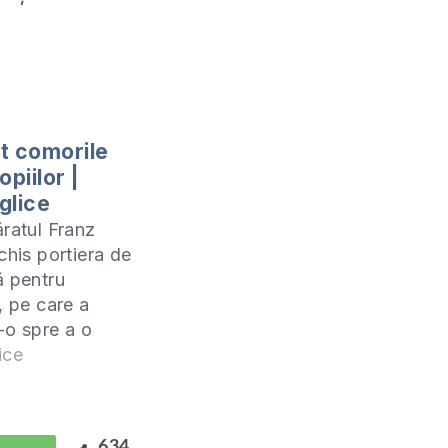
t comorile
opiilor |
glice
ăratul Franz
chis portiera de
ă pentru
, pe care a
-o spre a o
 magnifica
ice
de vară, un
1400 de camere,
-o splendoare
634