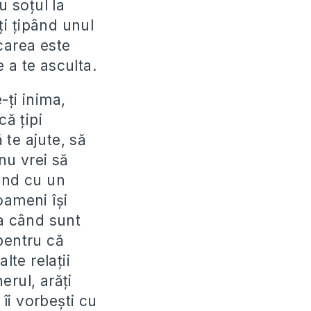
u soţul la
ţi ţipând unul
icarea este
e a te asculta.
-ţi inima,
că ţipi
 te ajute, să
nu vrei să
tând cu un
oameni îşi
ia când sunt
pentru că
alte relaţii
erul, arăţi
 îi vorbeşti cu