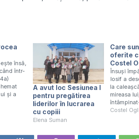
vocea
Care sun
oferite c
Costel O
şte însă,
 când într-
Însuşi împ
14a)
Iosif a des
chemat
la caleaşc
A avut loc Sesiunea I
ui şi a
mireasa lui
pentru pregătirea
se!» El a
întâmpinat
liderilor în lucrarea
ă! »
conduce în
Costel Ogl
cu copiii
 «Nu te
reşedinţă 
Elena Suman
 acesta;
castel cu 
ămintea din
toate într