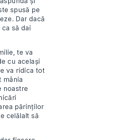
 răspundă şi
este spusă pe
meze. Dar dacă
 ca să dai
ilie, te va
de cu acelaşi
e va ridica tot
t mânia
e noastre
icări
rea părinţilor
e celălalt să