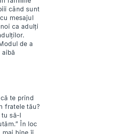
n familiile
iii când sunt
t cu mesajul
 noi ca adulţi
dulţilor.
 Modul de a
 aibă
acă te prind
n fratele tău?
 tu să-l
utăm.” În loc
 mai bine îi