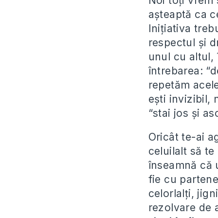
Noi toţi vrem 
aşteaptă ca ce
Iniţiativa tre
respectul şi 
unul cu altul,
întrebarea: “d
repetăm acelea
eşti invizibil
“stai jos şi a
Oricât te-ai a
celuilalt să t
înseamnă că u
fie cu partene
celorlalţi, ji
rezolvare de a