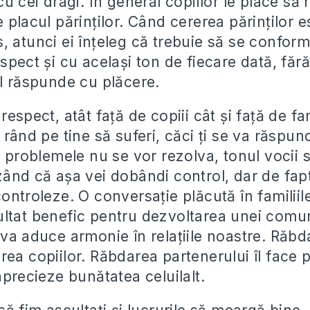
cu cei dragi. În general copiilor le place să
 placul părinţilor. Când cererea părinţilor 
, atunci ei înţeleg că trebuie să se confor
spect şi cu acelaşi ton de fiecare dată, fără
ul răspunde cu plăcere.
respect, atât faţă de copiii cât şi faţă de fam
 rând pe tine să suferi, căci ţi se va răspun
, problemele nu se vor rezolva, tonul vocii s
zând că aşa vei dobândi control, dar de fap
ontroleze. O conversaţie plăcută în familiil
ltat benefic pentru dezvoltarea unei comun
va aduce armonie în relaţiile noastre. Răbda
ea copiilor. Răbdarea partenerului îl face p
aprecieze bunătatea celuilalt.