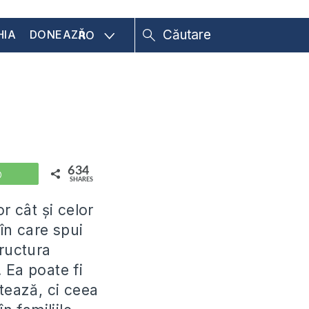
HIA
DONEAZĂ
RO
634
WhatsApp
SHARES
or cât şi celor
în care spui
tructura
. Ea poate fi
tează, ci ceea