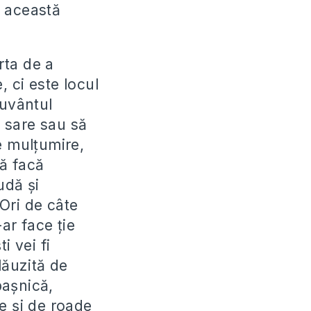
i această
rta de a
 ci este locul
Cuvântul
 sare sau să
e mulţumire,
ă facă
udă şi
Ori de câte
ar face ţie
i vei fi
lăuzită de
paşnică,
e şi de roade