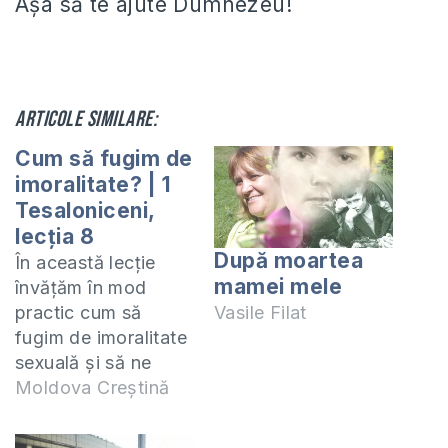
Așa să te ajute Dumnezeu!
Articole similare:
Cum să fugim de
imoralitate? | 1
Tesaloniceni,
lecția 8
După moartea
În această lecție
mamei mele
învățăm în mod
practic cum să
Vasile Filat
fugim de imoralitate
sexuală și să ne
ducem până la
Moldova Creștină
capăt sfințirea
noastră. Acest video