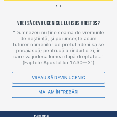
›
‹
Vrei să devii ucenicul lui Isus Hristos?
"Dumnezeu nu ține seama de vremurile
de neștiință, și poruncește acum
tuturor oamenilor de pretutindeni să se
pocăiască; pentrucă a rînduit o zi, în
care va judeca lumea după dreptate..."
(Faptele Apostolilor 17:30—31)
VREAU SĂ DEVIN UCENIC
MAI AM ÎNTREBĂRI
DESPRE