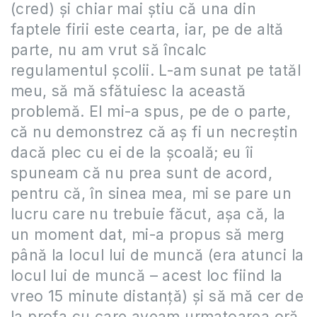
(cred) și chiar mai știu că una din
faptele firii este cearta, iar, pe de altă
parte, nu am vrut să încalc
regulamentul școlii. L-am sunat pe tatăl
meu, să mă sfătuiesc la această
problemă. El mi-a spus, pe de o parte,
că nu demonstrez că aș fi un necreștin
dacă plec cu ei de la școală; eu îi
spuneam că nu prea sunt de acord,
pentru că, în sinea mea, mi se pare un
lucru care nu trebuie făcut, așa că, la
un moment dat, mi-a propus să merg
până la locul lui de muncă (era atunci la
locul lui de muncă – acest loc fiind la
vreo 15 minute distanță) și să mă cer de
la profa cu care aveam urmatoarea oră,