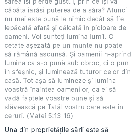
sarea îşi pierde gustul, prin ce îşi va
căpăta iarăşi puterea de a săra? Atunci
nu mai este bună la nimic decât să fie
lepădată afară şi călcată în picioare de
oameni. Voi sunteţi lumina lumii. O
cetate aşezată pe un munte nu poate
să rămână ascunsă. Şi oamenii n-aprind
lumina ca s-o pună sub obroc, ci o pun
în sfeşnic, şi luminează tuturor celor din
casă. Tot aşa să lumineze şi lumina
voastră înaintea oamenilor, ca ei să
vadă faptele voastre bune şi să
slăvească pe Tatăl vostru care este în
ceruri. (Matei 5:13-16)
Una din proprietățile sării este să