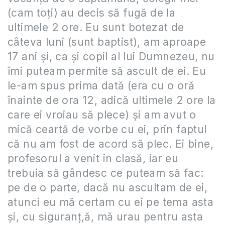
(cam toți) au decis să fugă de la
ultimele 2 ore. Eu sunt botezat de
câteva luni (sunt baptist), am aproape
17 ani și, ca și copil al lui Dumnezeu, nu
îmi puteam permite să ascult de ei. Eu
le-am spus prima dată (era cu o oră
înainte de ora 12, adică ultimele 2 ore la
care ei vroiau să plece) și am avut o
mică ceartă de vorbe cu ei, prin faptul
că nu am fost de acord să plec. Ei bine,
profesorul a venit in clasă, iar eu
trebuia să gândesc ce puteam să fac:
pe de o parte, dacă nu ascultam de ei,
atunci eu mă certam cu ei pe tema asta
și, cu siguranț,ă, mă urau pentru asta