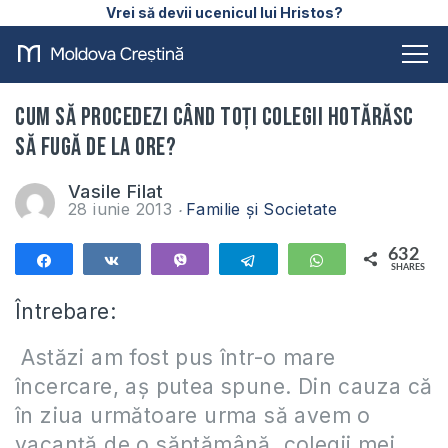
Vrei să devii ucenicul lui Hristos?
Cum să procedezi când toți colegii hotărăsc
să fugă de la ore?
Vasile Filat
28 iunie 2013
Familie și Societate
632
Share
Share
Vibe
Telegram
WhatsApp
SHARES
632
Întrebare:
Astăzi am fost pus într-o mare
încercare, aș putea spune. Din cauza că
în ziua următoare urma să avem o
vacanță de o săptămână, colegii mei