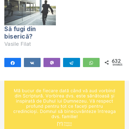
este o înregistrare la
lecția de studiu
biblic al manualului 1
Tesaloniceni. Te
Să fugi din
invit să completezi
biserică?
lecția și să studiem
Vasile Filat
împreună cursul "1
Tesaloniceni" LIVE
în…
632
Share
Share
Vibe
Telegram
WhatsApp
SHARES
632