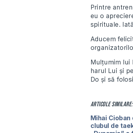
Printre antren
eu o aprecier
spirituale. Ia
Aducem felicită
organizatoril
Mulțumim lui 
harul Lui și p
Do și să folos
Articole similare:
Mihai Cioban 
clubul de ta