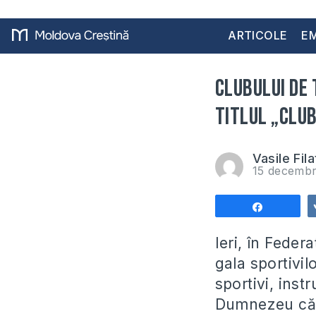
ARTICOLE
EM
Clubului de
titlul „Clu
Vasile Fila
15 decembr
Share
Ieri, în Fede
gala sportivil
sportivi, instr
Dumnezeu că ne