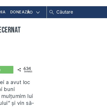
HIA
DONEAZĂ
RO
decernat
634
WhatsApp
SHARES
i a avut loc
ai buni
Îi mulțumim lui
ui” și vin să-