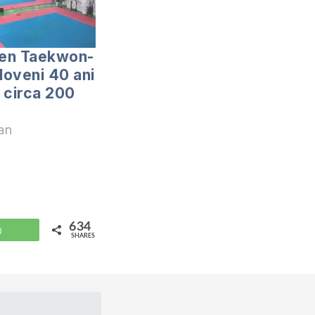
en Taekwon-
aloveni 40 ani
t circa 200
an
634
WhatsApp
SHARES