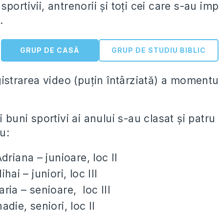
ți sportivii, antrenorii și toți cei care s-au imp
t.
GRUP DE CASĂ
GRUP DE STUDIU BIBLIC
gistrarea video (puțin întârziată) a momentu
i buni sportivi ai anului s-au clasat și patru 
ru:
driana – junioare, loc II
hai – juniori, loc III
ria – senioare, loc III
die, seniori, loc II