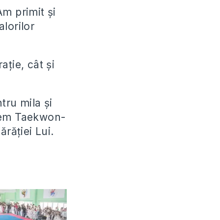
Am primit și
lorilor
ație, cât și
ru mila și
facem Taekwon-
ărăției Lui.