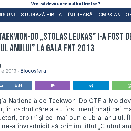
Vrei să devii ucenicul lui Hristos?
ISIUNI
STUDIAZĂ BIBLIA
ÎNTREABĂ
CMPS ANTIO
 Taekwon-Do „Stolas Leukas” i-a fost 
bul anului” la Gala FNT 2013
t
ie 2013
Blogosfera
Share
634
Vibe
Telegram
rația Națională de Taekwon-Do GTF a Moldove
or, în cadrul căreia au fost menționați cei m
uctori, arbitri și cel mai bun club al anului. 
-a învrednicit să primim titlul „Clubul anul