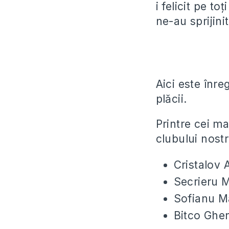
i felicit pe to
ne-au sprijini
Aici este înre
plăcii.
Printre cei ma
clubului nost
Cristalov A
Secrieru Mi
Sofianu Ma
Bitco Ghena