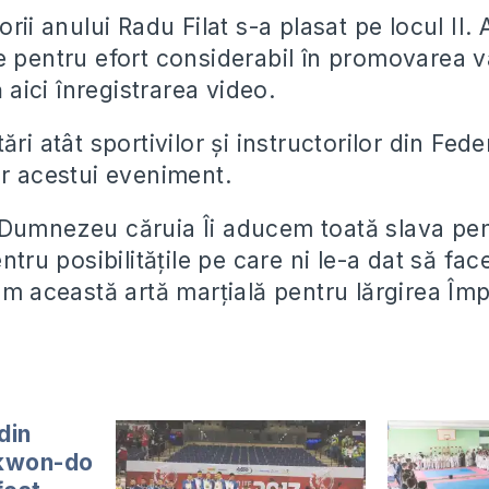
orii anului Radu Filat s-a plasat pe locul II. 
e pentru efort considerabil în promovarea va
tă aici înregistrarea video.
ri atât sportivilor și instructorilor din Feder
or acestui eveniment.
Dumnezeu căruia Îi aducem toată slava pent
entru posibilitățile pe care ni le-a dat să 
im această artă marțială pentru lărgirea Împ
din
ekwon-do