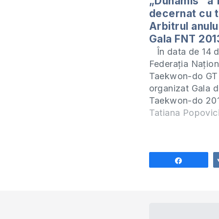
„Dunamis” a 
decernat cu ti
Arbitrul anulu
Gala FNT 201
În data de 14 d
Federaţia Naţion
Taekwon-do GT
organizat Gala 
Taekwon-do 20
decernînd premii
Tatiana Popovic
buni sportivi, ant
arbitri, cluburi ş
a depus cel mai
efort în promov
Share
valorilor spiritua
“Dunamis”, care
în mai multe local
țară, s-a…