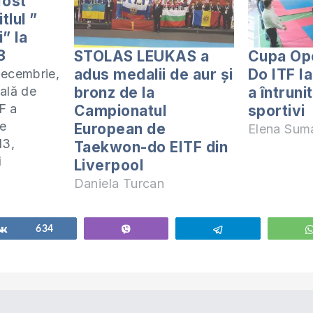
fost
tlul ”
i” la
3
STOLAS LEUKAS a
Cupa Op
adus medalii de aur și
Do ITF I
ecembrie,
bronz de la
a întruni
ală de
F a
Campionatul
sportivi
de
European de
Elena Sum
13,
Taekwon-do EITF din
 celor mai
i
Liverpool
renori,
Daniela Turcan
i celui care
 mare
area
Share
634
Vibe
Telegram
le. Clubul
 activează
ități din