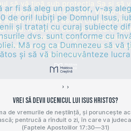
›
‹
Vrei să devii ucenicul lui Isus Hristos?
 de vremurile de neștiință, și poruncește a
ască; pentrucă a rînduit o zi, în care va judec
(Faptele Apostolilor 17:30—31)