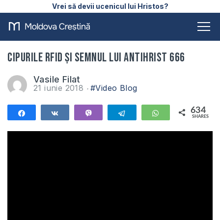
Vrei să devii ucenicul lui Hristos?
Cipurile RFID și semnul lui Antihrist 666
Vasile Filat
21 iunie 2018
#Video Blog
634
Share
Share
Vibe
Telegram
WhatsApp
SHARES
634