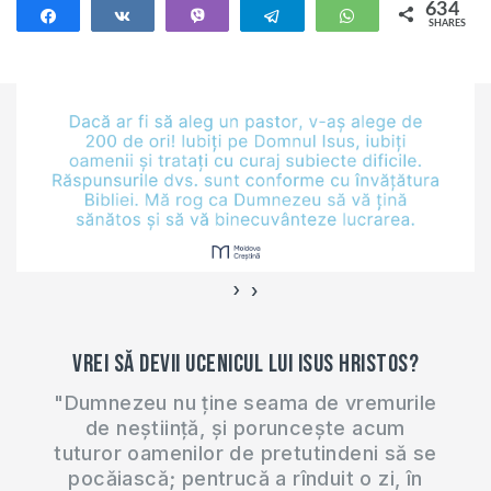
634
Share
Share
Vibe
Telegram
WhatsApp
SHARES
634
›
‹
Vrei să devii ucenicul lui Isus Hristos?
"Dumnezeu nu ține seama de vremurile
de neștiință, și poruncește acum
tuturor oamenilor de pretutindeni să se
pocăiască; pentrucă a rînduit o zi, în