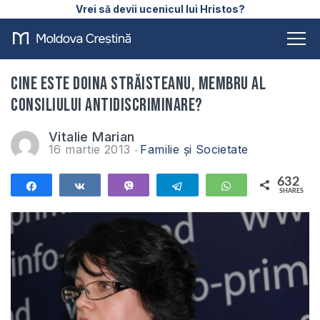
Vrei să devii ucenicul lui Hristos?
Cine este Doina Străisteanu, membru al
Consiliului Antidiscriminare?
Vitalie Marian
16 martie 2013
Familie și Societate
632
Share
Share
Vibe
Telegram
WhatsApp
SHARES
632