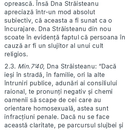
oprească. Însă Dna Străisteanu
apreciază într-un mod absolut
subiectiv, că aceasta a fi sunat ca o
încurajare. Dna Străisteanu din nou
scoate în evidență faptul că persoana în
cauză ar fi un slujitor al unui cult
religios.
2.3.
Min.7’40
, Dna Străisteanu: “Dacă
ieși în stradă, în familie, ori la alte
întruniri publice, adunări ai consiliului
raional, te pronunți negativ și chemi
oamenii să scape de cei care au
orientare homosexuală, astea sunt
infracțiuni penale. Dacă nu se face
această claritate, pe parcursul slujbei și