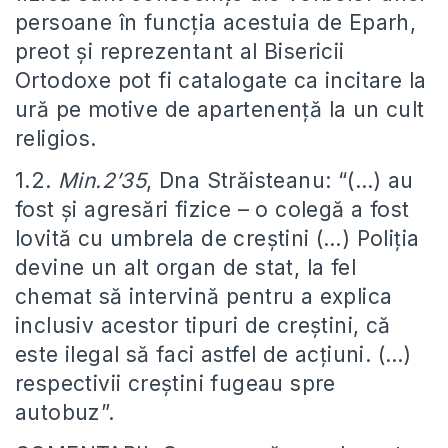
persoane în funcția acestuia de Eparh,
preot și reprezentant al Bisericii
Ortodoxe pot fi catalogate ca incitare la
ură pe motive de apartenență la un cult
religios.
1.2.
Min.2’35
, Dna Străisteanu: “(…) au
fost și agresări fizice – o colegă a fost
lovită cu umbrela de creștini (…) Poliția
devine un alt organ de stat, la fel
chemat să intervină pentru a explica
inclusiv acestor tipuri de creștini, că
este ilegal să faci astfel de acțiuni. (…)
respectivii creștini fugeau spre
autobuz”.