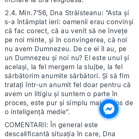
2.4. Min.7’56, Dna Străisteanu: “Asta și
s-a întâmplat ieri: oamenii erau convinși
că fac corect, că au venit să ne învețe
pe noi minte, și în convingerea, că noi
nu avem Dumnezeu. De ce ei îl au, pe
un Dumnezeu și noi nu? El este unul și
același, la fel mergem la slujbe, la fel
sărbătorim anumite sărbători. Și să fim
tratați într-un anumit fel doar pentru că
avem un litigiu și suntem o parte în
proces, este pur și simplu mai prejos de
o inteligență medie”.
COMENTARII: În general este
descalificantă situația în care, Dna