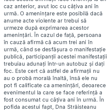
caz anterior, avut loc cu câțiva ani în
urmă. O amenințare este posibilă dacă
anume acte violente ar trebui să
urmeze după exprimarea acestor
amenințări. În cazul de față, persoana
în cauză afirmă că acum trei ani în
urmă, când se desfășura o manifestație
publică, participanții acestei manifestații
trebuiau adunați într-un autobuz și dați
foc. Este cert că astfel de afirmații nu
au o probă morală înaltă, însă ele nu
pot fi calificate ca amenințări, deoarece
evenimentul la care se face referință a
fost consumat cu câțiva ani în urmă. În
pofida acestui fapt, Dna Străisteanu