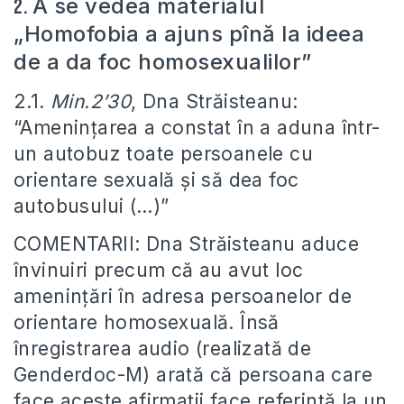
A se vedea materialul
2.
„Homofobia a ajuns pînă la ideea
de a da foc homosexualilor”
2.1.
Min.2’30
, Dna Străisteanu:
“Amenințarea a constat în a aduna într-
un autobuz toate persoanele cu
orientare sexuală și să dea foc
autobusului (…)”
COMENTARII: Dna Străisteanu aduce
învinuiri precum că au avut loc
amenințări în adresa persoanelor de
orientare homosexuală. Însă
înregistrarea audio (realizată de
Genderdoc-M) arată că persoana care
face aceste afirmații face referință la un