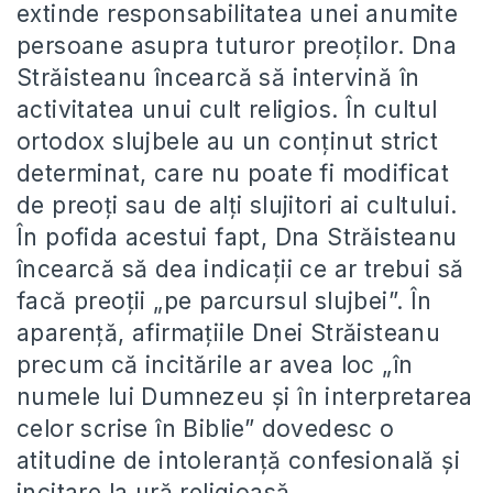
extinde responsabilitatea unei anumite
persoane asupra tuturor preoților. Dna
Străisteanu încearcă să intervină în
activitatea unui cult religios. În cultul
ortodox slujbele au un conținut strict
determinat, care nu poate fi modificat
de preoți sau de alți slujitori ai cultului.
În pofida acestui fapt, Dna Străisteanu
încearcă să dea indicații ce ar trebui să
facă preoții „pe parcursul slujbei”. În
aparență, afirmațiile Dnei Străisteanu
precum că incitările ar avea loc „în
numele lui Dumnezeu și în interpretarea
celor scrise în Biblie” dovedesc o
atitudine de intoleranță confesională și
incitare la ură religioasă.