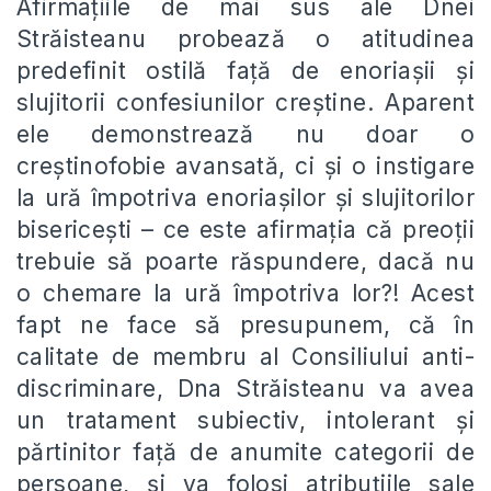
Afirmațiile de mai sus ale Dnei
Străisteanu probează o atitudinea
predefinit ostilă față de enoriașii și
slujitorii confesiunilor creștine. Aparent
ele demonstrează nu doar o
creștinofobie avansată, ci și o instigare
la ură împotriva enoriașilor și slujitorilor
bisericești – ce este afirmația că preoții
trebuie să poarte răspundere, dacă nu
o chemare la ură împotriva lor?! Acest
fapt ne face să presupunem, că în
calitate de membru al Consiliului anti-
discriminare, Dna Străisteanu va avea
un tratament subiectiv, intolerant și
părtinitor față de anumite categorii de
persoane, și va folosi atribuțiile sale