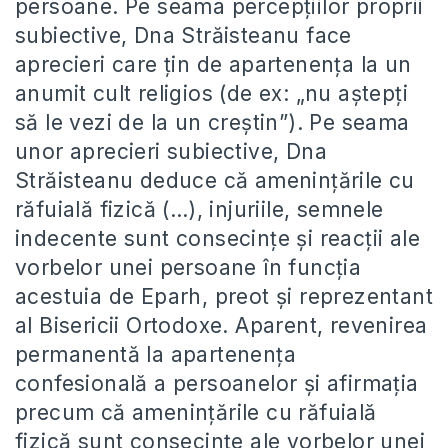
persoane. Pe seama percepțiilor proprii
subiective, Dna Străisteanu face
aprecieri care țin de apartenența la un
anumit cult religios (de ex: „nu aștepți
să le vezi de la un creștin”). Pe seama
unor aprecieri subiective, Dna
Străisteanu deduce că amenințările cu
răfuială fizică (…), injuriile, semnele
indecente sunt consecințe și reacții ale
vorbelor unei persoane în funcția
acestuia de Eparh, preot și reprezentant
al Bisericii Ortodoxe. Aparent, revenirea
permanentă la apartenența
confesională a persoanelor și afirmația
precum că amenințările cu răfuială
fizică sunt consecințe ale vorbelor unei