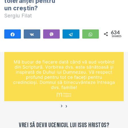
toleranței pentru
Dumnezeu. Am mai
un creștin?
scris că “curvarii…
Sergiu Filat
634
Share
Share
Vibe
Telegram
WhatsApp
SHARES
634
›
‹
Vrei să devii ucenicul lui Isus Hristos?