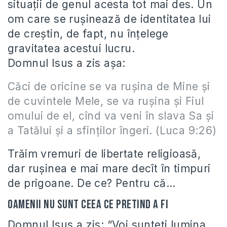
situații de genul acesta tot mai des. Un
om care se rușinează de identitatea lui
de creștin, de fapt, nu înțelege
gravitatea acestui lucru.
Domnul Isus a zis așa:
Căci de oricine se va ruşina de Mine şi
de cuvintele Mele, se va ruşina şi Fiul
omului de el, cînd va veni în slava Sa şi
a Tatălui şi a sfinţilor îngeri. (Luca 9:26)
Trăim vremuri de libertate religioasă,
dar rușinea e mai mare decît în timpuri
de prigoane. De ce? Pentru că…
Oamenii nu sunt ceea ce pretind a fi
Domnul Isus a zis: “Voi sunteți lumina