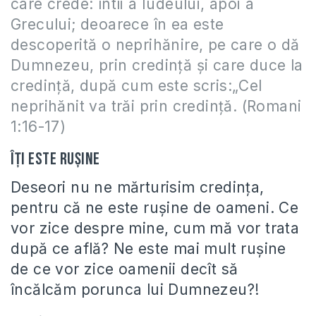
care crede: întîi a Iudeului, apoi a
Grecului; deoarece în ea este
descoperită o neprihănire, pe care o dă
Dumnezeu, prin credinţă şi care duce la
credinţă, după cum este scris:„Cel
neprihănit va trăi prin credinţă. (Romani
1:16-17)
Îți este rușine
Deseori nu ne mărturisim credința,
pentru că ne este rușine de oameni. Ce
vor zice despre mine, cum mă vor trata
după ce află? Ne este mai mult rușine
de ce vor zice oamenii decît să
încălcăm porunca lui Dumnezeu?!