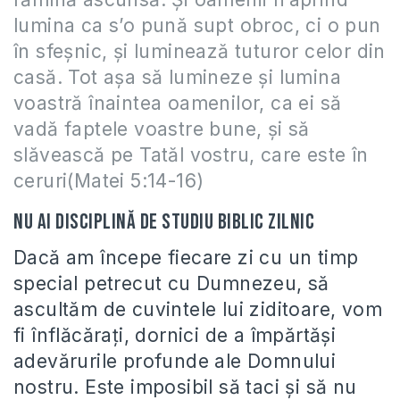
lumina ca s’o pună supt obroc, ci o pun
în sfeşnic, şi luminează tuturor celor din
casă. Tot aşa să lumineze şi lumina
voastră înaintea oamenilor, ca ei să
vadă faptele voastre bune, şi să
slăvească pe Tatăl vostru, care este în
ceruri(Matei 5:14-16)
Nu ai disciplină de studiu biblic zilnic
Dacă am începe fiecare zi cu un timp
special petrecut cu Dumnezeu, să
ascultăm de cuvintele lui ziditoare, vom
fi înflăcărați, dornici de a împărtăși
adevărurile profunde ale Domnului
nostru. Este imposibil să taci și să nu