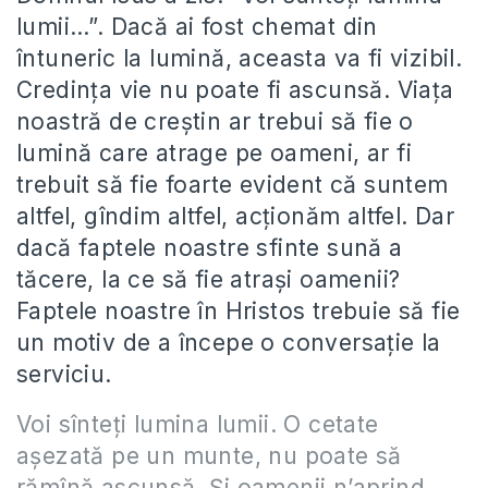
lumii…”. Dacă ai fost chemat din
întuneric la lumină, aceasta va fi vizibil.
Credința vie nu poate fi ascunsă. Viața
noastră de creștin ar trebui să fie o
lumină care atrage pe oameni, ar fi
trebuit să fie foarte evident că suntem
altfel, gîndim altfel, acționăm altfel. Dar
dacă faptele noastre sfinte sună a
tăcere, la ce să fie atrași oamenii?
Faptele noastre în Hristos trebuie să fie
un motiv de a începe o conversație la
serviciu.
Voi sînteţi lumina lumii. O cetate
aşezată pe un munte, nu poate să
rămînă ascunsă. Şi oamenii n’aprind