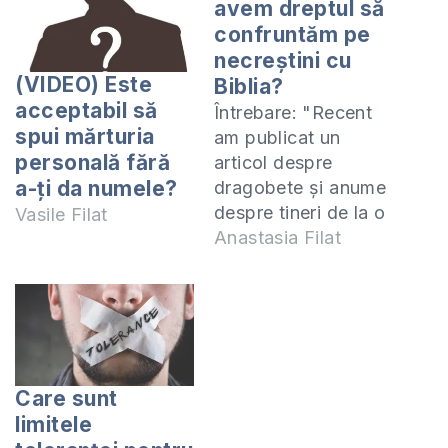
avem dreptul să
confruntăm pe
necreștini cu
(VIDEO) Este
Biblia?
acceptabil să
Întrebare: "Recent
spui mărturia
am publicat un
personală fără
articol despre
a-ți da numele?
dragobete și anume
despre tineri de la o
Vasile Filat
universitate din țară,
Anastasia Filat
care au oficiat
căsătorii fictive
pentru 24 de ore.
Am menționat în
articol că fapta lor e
o sfidare la adresa
Care sunt
familiei și Autorului
limitele
acestei instituții,