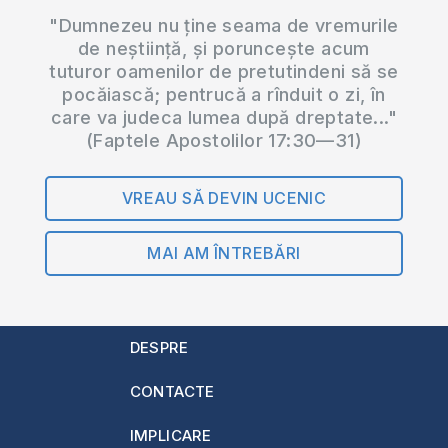
"Dumnezeu nu ține seama de vremurile
de neștiință, și poruncește acum
tuturor oamenilor de pretutindeni să se
pocăiască; pentrucă a rînduit o zi, în
care va judeca lumea după dreptate..."
(Faptele Apostolilor 17:30—31)
VREAU SĂ DEVIN UCENIC
MAI AM ÎNTREBĂRI
DESPRE
CONTACTE
IMPLICARE