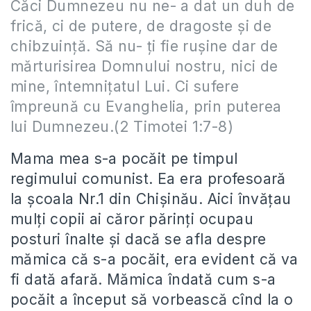
Căci Dumnezeu nu ne- a dat un duh de
frică, ci de putere, de dragoste şi de
chibzuinţă. Să nu- ţi fie ruşine dar de
mărturisirea Domnului nostru, nici de
mine, întemniţatul Lui. Ci sufere
împreună cu Evanghelia, prin puterea
lui Dumnezeu.(2 Timotei 1:7-8)
Mama mea s-a pocăit pe timpul
regimului comunist. Ea era profesoară
la școala Nr.1 din Chișinău. Aici învățau
mulți copii ai căror părinți ocupau
posturi înalte și dacă se afla despre
mămica că s-a pocăit, era evident că va
fi dată afară. Mămica îndată cum s-a
pocăit a început să vorbească cînd la o