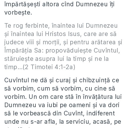
împărtășești altora cînd Dumnezeu îți
vorbește.
Te rog ferbinte, înaintea lui Dumnezeu
şi înaintea lui Hristos Isus, care are să
judece viii şi morţii, şi pentru arătarea şi
Împărăţia Sa: propovăduieşte Cuvîntul,
stăruieşte asupra lui la timp şi ne la
timp…(2 Timotei 4:1-2a)
Cuvîntul ne dă și curaj și chibzuință ce
să vorbim, cum să vorbim, cu cine să
vorbim. Un om care stă în învățătura lui
Dumnezeu va iubi pe oameni și va dori
să le vorbească din Cuvînt, indiferent
unde nu s-ar afla, la serviciu, acasă, pe