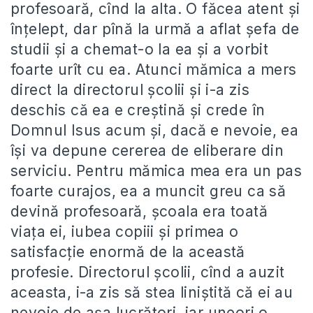
profesoară, cînd la alta. O făcea atent și
înțelept, dar pînă la urmă a aflat șefa de
studii și a chemat-o la ea și a vorbit
foarte urît cu ea. Atunci mămica a mers
direct la directorul școlii și i-a zis
deschis că ea e creștină și crede în
Domnul Isus acum și, dacă e nevoie, ea
își va depune cererea de eliberare din
serviciu. Pentru mămica mea era un pas
foarte curajos, ea a muncit greu ca să
devină profesoară, școala era toată
viața ei, iubea copiii și primea o
satisfacție enormă de la această
profesie. Directorul școlii, cînd a auzit
aceasta, i-a zis să stea liniștită că ei au
nevoie de așa lucrători, iar uneori o