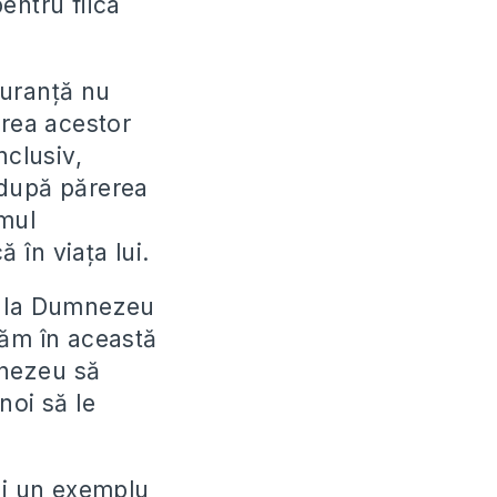
ntru fiica
iguranță nu
irea acestor
nclusiv,
, după părerea
mul
 în viața lui.
e la Dumnezeu
găm în această
mnezeu să
noi să le
și un exemplu