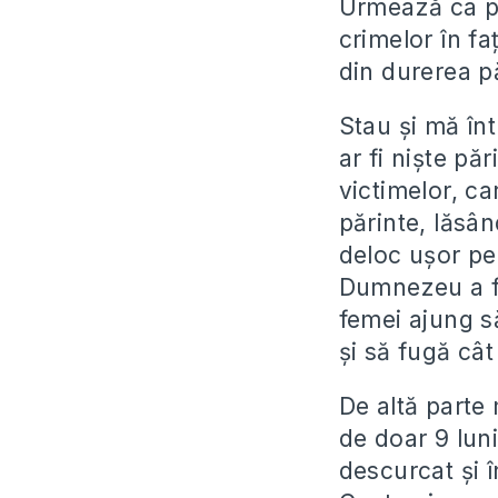
Urmează ca pol
crimelor în fa
din durerea pă
Stau și mă înt
ar fi niște păr
victimelor, ca
părinte, lăsâ
deloc ușor pe
Dumnezeu a fă
femei ajung să
și să fugă cât
De altă parte
de doar 9 luni
descurcat și 