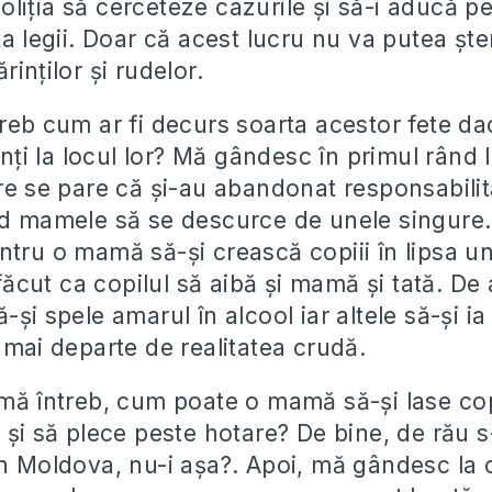
iția să cerceteze cazurile și să-i aducă pe
ța legii. Doar că acest lucru nu va putea șt
rinților și rudelor.
reb cum ar fi decurs soarta acestor fete dac
inți la locul lor? Mă gândesc în primul rând la
re se pare că și-au abandonat responsabilit
nd mamele să se descurce de unele singure.
ntru o mamă să-și crească copiii în lipsa un
cut ca copilul să aibă și mamă și tată. De
-și spele amarul în alcool iar altele să-și i
 mai departe de realitatea crudă.
 mă întreb, cum poate o mamă să-și lase copi
 și să plece peste hotare? De bine, de rău s-
în Moldova, nu-i așa?. Apoi, mă gândesc la 