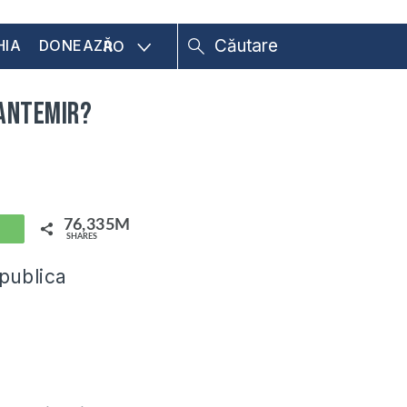
HIA
DONEAZĂ
RO
Cantemir?
76,335M
hatsApp
SHARES
epublica