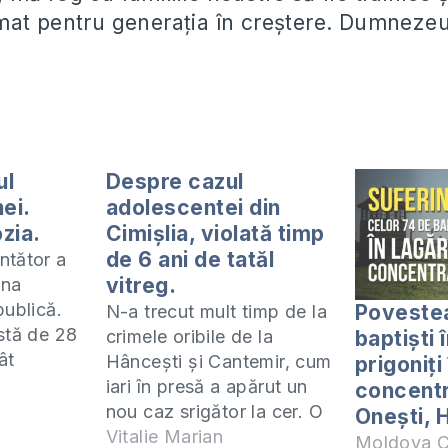
at pentru generația în creștere. Dumnezeu
ul
Despre cazul
ei.
adolescentei din
zia.
Cimișlia, violată timp
de 6 ani de tatăl
ntător a
vitreg.
âna
publică.
Povestea
N-a trecut mult timp de la
stă de 28
baptiști î
crimele oribile de la
ât
Hâncești și Cantemir, cum
prigoniți
stă de 23
iari în presă a apărut un
concentr
e s-a
nou caz srigător la cer. O
Onești, 
a
adolescentă în vârstă de
Vitalie Marian
Moldova C