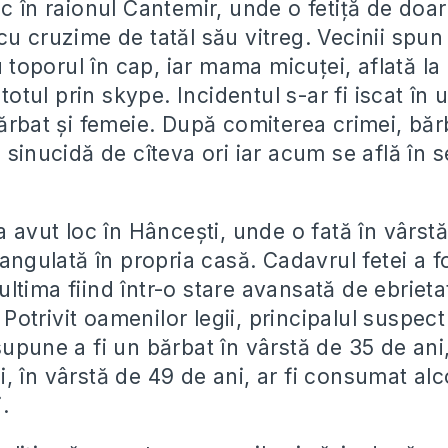
c în raionul Cantemir, unde o fetiță de doar
u cruzime de tatăl său vitreg. Vecinii spun 
cu toporul în cap, iar mama micuței, aflată l
t totul prin skype. Incidentul s-ar fi iscat în
bărbat și femeie. După comiterea crimei, băr
 sinucidă de cîteva ori iar acum se află în s
a avut loc în Hâncești, unde o fată în vârstă
rangulată în propria casă. Cadavrul fetei a f
ltima fiind într-o stare avansată de ebriet
a. Potrivit oamenilor legii, principalul suspec
supune a fi un bărbat în vârstă de 35 de ani
, în vârstă de 49 de ani, ar fi consumat alc
.