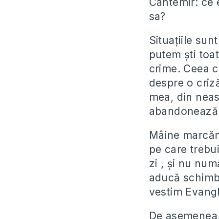
Cantemir: ce
sa?
Situațiile sun
putem ști toa
crime. Ceea ce
despre o criză
mea, din nea
abandonează r
Mâine marcăm 
pe care trebu
zi , și nu num
aducă schimba
vestim Evangh
De asemenea, 