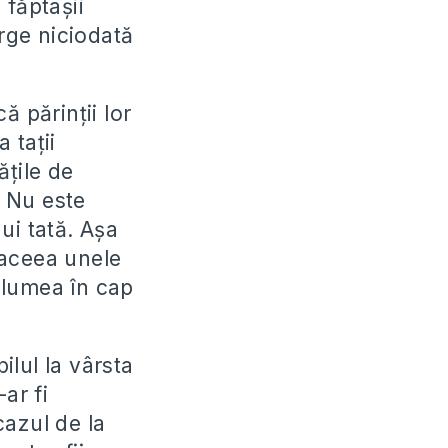
 făptașii
erge niciodată
ă părinții lor
 tații
ățile de
 Nu este
ui tată. Așa
 aceea unele
a lumea în cap
lul la vârsta
ar fi
cazul de la