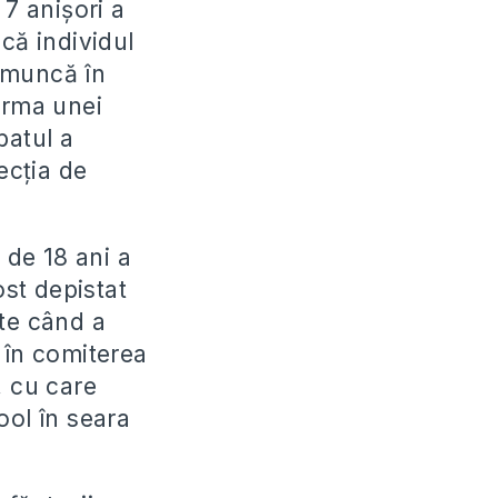
 7 anișori a
că individul
a muncă în
 urma unei
batul a
ecția de
 de 18 ani a
ost depistat
ate când a
t în comiterea
, cu care
ool în seara