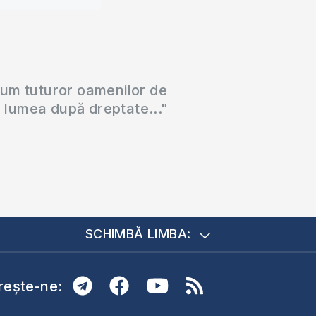
cum tuturor oamenilor de
a lumea după dreptate..."
SCHIMBĂ LIMBA:
ește-ne: