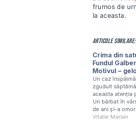
frumos de urm
la aceasta.
Articole similare:
Crima din sat
Fundul Galben
Motivul – gelo
Un caz înspăimâ
zguduit săptăm
aceasta atenția 
Un bărbat în vâr
de ani și-a omor
logodnica în vâr
Vitalie Marian
de ani, după car
sinucis. Totul s-