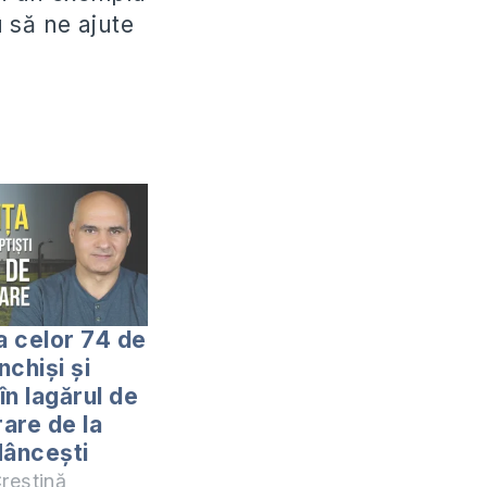
 să ne ajute
 celor 74 de
nchiși și
 în lagărul de
are de la
Hâncești
reștină