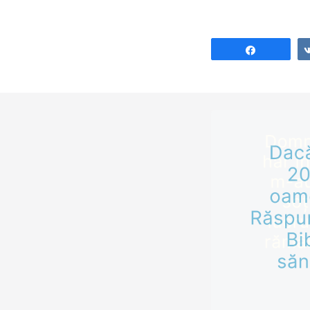
întâmplat într-o
gospodărie din s
Fundul Galbenei,
Share
Hâncești. Între c
ar fi iscat o cear