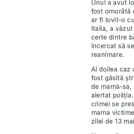
Unul a avut lo
fost omorâtă c
ar fi lovit-o 
Italia, a văzu
certe dintre 
încercat să se
reanimare.
Al doilea caz 
fost găsită șt
de mamă-sa, u
alertat poliți
crimei se pre
mama victimei
zilei de 13 mai