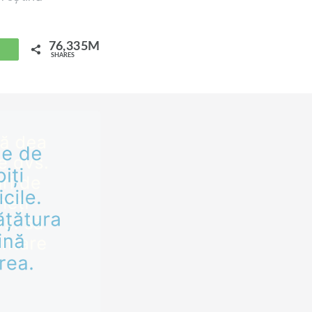
76,335M
hatsApp
SHARES