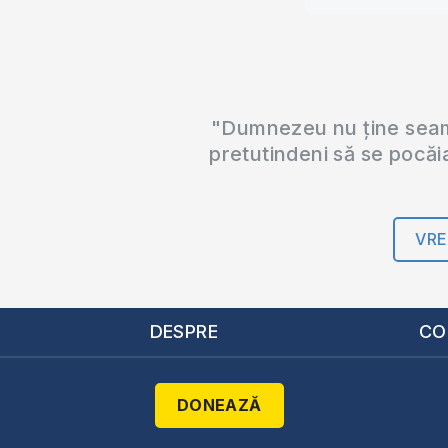
"Dumnezeu nu ține seama
pretutindeni să se pocăi
VRE
DESPRE
CO
DONEAZĂ