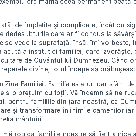
 exemplu era mama ceea permanent beată pe
t atât de împletite și complicate, încât cu s
te dedesubturile care ar fi condus la săvârș
 se vede la suprafață, însă, îmi vorbește, i
 acută a instituției familiei, care izvorăște
scultare de Cuvântul lui Dumnezeu. Când o
eperele divine, totul începe să prăbușească
Ziua Familiei. Familia este un dar sfânt d
ie s-o prețuim cu toții. Vă îndemn să ne ru
ai, pentru familiile din țara noastră, ca Du
re și transformare în inimile oamenilor iar 
elia mântuirii.
mă rog ca familiile noastre să fie trainice 