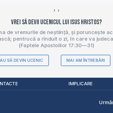
›
‹
Vrei să devii ucenicul lui Isus Hristos?
 de vremurile de neștiință, și poruncește a
ască; pentrucă a rînduit o zi, în care va judec
(Faptele Apostolilor 17:30—31)
AU SĂ DEVIN UCENIC
MAI AM ÎNTREBĂRI
NTACTE
IMPLICARE
Urmăr