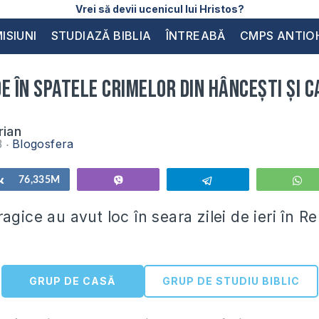
Vrei să devii ucenicul lui Hristos?
ISIUNI
STUDIAZĂ BIBLIA
ÎNTREABĂ
CMPS ANTIO
e în spatele crimelor din Hâncești și 
rian
3
Blogosfera
Share
76,335M
Vibe
Telegram
W
agice au avut loc în seara zilei de ieri în R
GRUP DE CASĂ
GRUP DE STUDIU BIBLIC