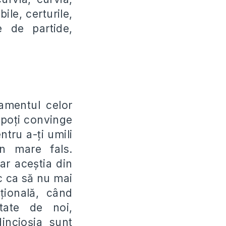
bile, certurile,
le de partide,
amentul celor
 po
ț
i convinge
entru a-
ț
i umili
un mare fals.
iar ace
ș
tia din
ac ca să nu mai
a
ț
ională, când
ate de noi,
dincio
ș
ia sunt