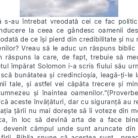
ă s-au întrebat vreodată cei ce fac politi
onducere la ceea ce gândesc oamenii de
eodată de ce î
ș
i pierd din credibilitate
ș
i nu 
nilor? Vreau să le aduc un răspuns biblic 
n răspuns la care, de fapt, trebuie să me
tul împărat Solomon i-a scris fiului său ur
ască bunătatea
ș
i credincio
ș
ia, leagă-
ț
i-le 
mii tale,
ș
i astfel vei căpăta trecere
ș
i mi
i Dumnezeu
ș
i înaintea oamenilor.”(Prover
lică aceste învă
ț
ături, dar cu siguran
ț
ă au r
la
ț
ia
ț
ării nu mai dore
ș
te să îi voteze din m
tica, în loc să devină arta de a face bin
 devenit câmpul unde sunt aruncate din v
 firii. Biblia spune că acestea sunt ,,preac