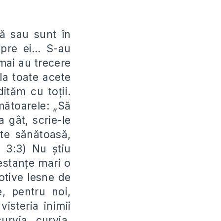
că sau sunt în
spre ei… S-au
mai au trecere
la toate acete
dităm cu to
ț
ii.
mătoarele: „S
ă
la gât, scrie-le
nte sănătoasă,
be 3:3) Nu
ș
tiu
estan
ț
e mari o
otive lesne de
e, pentru noi,
isteria inimii
urvia, curvia,