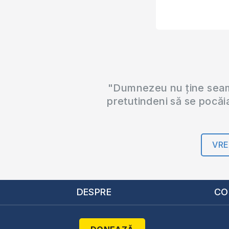
"Dumnezeu nu ține seama
pretutindeni să se pocăi
VRE
DESPRE
CO