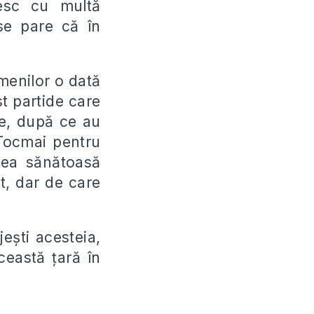
sesc cu multă
 se pare că în
menilor o dată
st partide care
le, după ce au
Tocmai pentru
tea sănătoasă
t, dar de care
uje
ș
ti acesteia,
această
ț
ară în