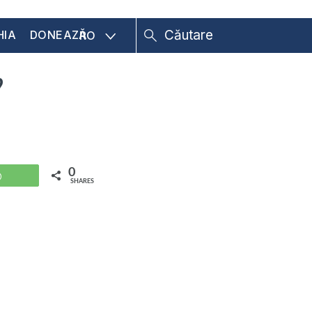
HIA
DONEAZĂ
RO
?
0
WhatsApp
SHARES