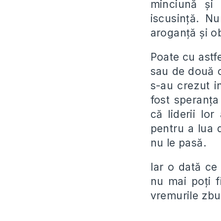
minciună
ș
i
iscusin
ț
ă. Nu
arogan
ț
ă
ș
i o
Poate cu astf
sau de două o
s-au crezut i
fost speran
ț
a
că liderii lo
pentru a lua 
nu le pasă.
Iar o dată ce 
nu mai po
ț
i 
vremurile zbu