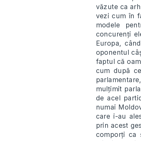
văzute ca ar
vezi cum în f
modele pent
concuren
ț
i e
Europa, când 
oponentul câ
faptul că oam
cum după ce 
parlamentare,
mul
ț
imit parl
de acel parti
numai Moldov
care i-au al
prin acest ge
compor
ț
i ca