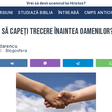
Vrei să devii ucenicul lui Hristos?
ISIUNI
STUDIAZĂ BIBLIA
ÎNTREABĂ
CMPS ANTIO
a să capeți trecere înaintea oamenilor
darencu
15
Blogosfera
Share
Vibe
Telegram