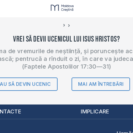
›
‹
Vrei să devii ucenicul lui Isus Hristos?
 de vremurile de neștiință, și poruncește a
ască; pentrucă a rînduit o zi, în care va judec
(Faptele Apostolilor 17:30—31)
AU SĂ DEVIN UCENIC
MAI AM ÎNTREBĂRI
NTACTE
IMPLICARE