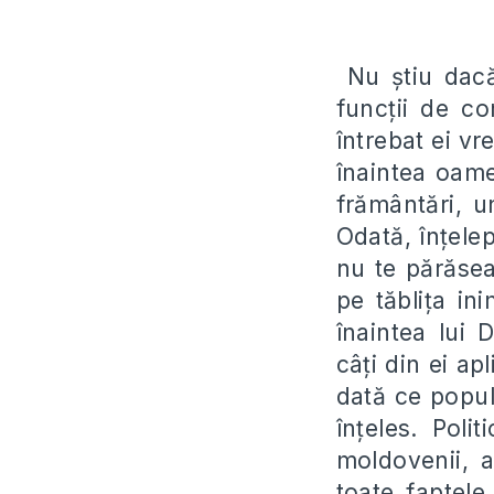
Nu
ș
tiu dac
func
ț
ii de c
întrebat ei vr
înaintea oame
frământări, u
Odată, în
ț
elep
nu te părăse
pe tăbli
ț
a ini
înaintea lu
câ
ț
i din ei ap
dată ce popu
în
ț
eles. Poli
moldovenii, a
toate faptele