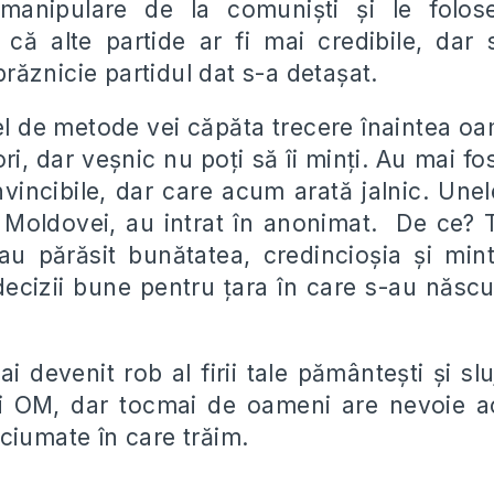
 manipulare de la comuni
ș
ti
ș
i le folo
 că alte partide ar fi mai credibile, dar
brăznicie partidul dat s-a deta
ș
at.
el de metode vei căpăta trecere înaintea oa
ri, dar ve
ș
nic nu po
ț
i să îi min
ț
i. Au mai fo
nvincibile, dar care acum arată jalnic. Une
 Moldovei, au intrat în anonimat. De ce? 
r au părăsit bunătatea, credincio
ș
ia
ș
i min
decizii bune pentru
ț
ara în care s-au născu
ai devenit rob al firii tale pământe
ș
ti
ș
i sl
fi OM, dar tocmai de oameni are nevoie 
ciumate în care trăim.