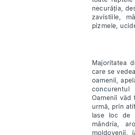
necură
ț
ia, de
zavistiile, mâ
pizmele, ucide
Majoritatea 
care se vedea
oamenii, apel
concurentul 
Oamenii văd 
urmă, prin ati
lase loc de
mândria, ar
moldovenii, 