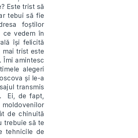
e? Este trist să
r tebui să fie
adresa fo
ș
tilor
a ce vedem în
ală î
ș
i felicită
 mai trist este
. Îmi amintesc
imele alegeri
 Moscova
ș
i le-a
sajul transmis
. Ei, de fapt,
 moldovenilor
ât de chinuită
u trebuie să te
 tehnicile de