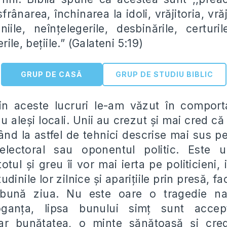
sfrânarea, închinarea la idoli, vrăjitoria, vrăj
niile, neîn
ț
elegerile, desbinările, certuri
rile, be
ț
iile.” (Galateni 5:19)
GRUP DE CASĂ
GRUP DE STUDIU BIBLIC
din aceste lucruri le-am văzut în comport
u ale
ș
i locali. Unii au crezut
ș
i mai cred că
ând la astfel de tehnici descrise mai sus p
electoral sau oponentul politic. Este 
totul
ș
i greu îi vor mai ierta pe politicieni, 
tudinile lor zilnice
ș
i apari
ț
iile prin presă, f
 bună ziua. Nu este oare o tragedie n
ogan
ț
a, lipsa bunului sim
ț
sunt accept
iar bunătatea, o minte sănătoasă
ș
i cre