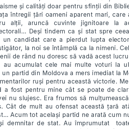
haisme
ș
i calită
ț
i doar pentru sfin
ț
ii din Bibli
a
ț
a întregii
ț
ări oameni aparent mari, care a
ru al
ț
ii, aruncă cuvinte jignitoare la 
lectorali… De
ș
i tindem ca
ș
i stat spre cee
un candidat care a pierdut lupta elector
ș
tigător, la noi se întâmplă ca la nimeni. Cel
enii de rând nu doresc să vadă acest lucru
au acumulat cele mai multe voturi la ult
 un partid din Moldova a mers imediat la
amentarilor ru
ș
i pentru această victorie. Me
d a fost pentru mine cât se poate de clar
ei nu slujesc. Era frumos să mul
ț
umească
es. Cât de mult au ofensat această
ț
ară at
st… Acum tot acela
ș
i partid ne arată cum n
ș
i demnitar de stat. Au împrumutat toate