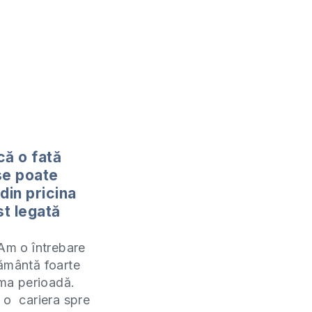
că o fată
se poate
din pricina
st legată
?
 Am o întrebare
ământă foarte
ima perioadă.
 o cariera spre