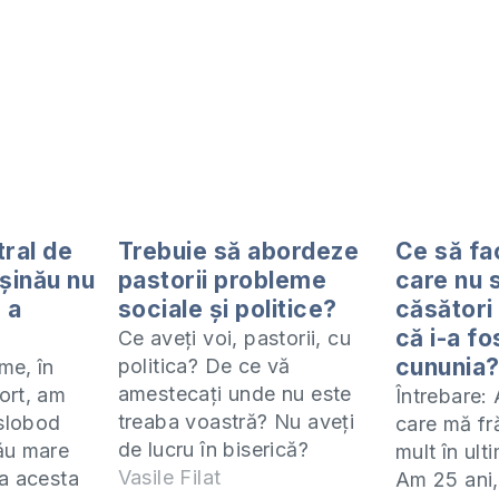
tral de
Trebuie să abordeze
Ce să fa
ișinău nu
pastorii probleme
care nu 
 a
sociale și politice?
căsători 
că i-a fo
Ce aveți voi, pastorii, cu
cununia
politica? De ce vă
me, în
amestecați unde nu este
ort, am
Întrebare:
treaba voastră? Nu aveți
 slobod
care mă fr
de lucru în biserică?
ău mare
mult în ult
Acestea sunt unele din
Vasile Filat
a acesta
Am 25 ani,