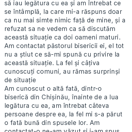
să iau legătura cu ea și am întrebat ce
se întâmplă, la care mi-a răspuns doar
ca nu mai simte nimic față de mine, și a
refuzat sa ne vedem ca să discutăm
această situație ca doi oameni maturi.
Am contactat păstorul bisericii ei, el tot
nu a știut ce să-mi spună cu privire la
această situație. La fel și câțiva
cunoscuți comuni, au rămas surprinși
de situație
Am cunoscut o altă fată, dintr-o
biserică din Chișinău, înainte de a lua
legătura cu ea, am întrebat câteva
persoane despre ea, la fel mi s-a părut
o fată bună din spusele lor. Am
contactat-o ne-am văzut și i-am spus