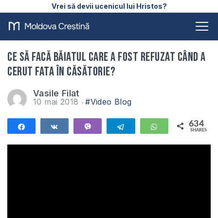
Vrei să devii ucenicul lui Hristos?
Ce să facă băiatul care a fost refuzat când a
cerut fata în căsătorie?
Vasile Filat
10 mai 2018
#Video Blog
634
Share
Share
Vibe
Telegram
WhatsApp
SHARES
634