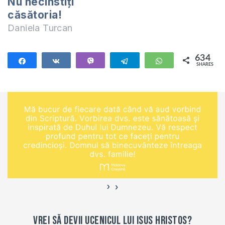
Nu necinstiți
căsătoria!
Daniela Turcan
634
Share
Share
Vibe
Telegram
WhatsApp
SHARES
634
›
‹
Vrei să devii ucenicul lui Isus Hristos?