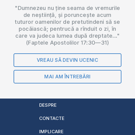
"Dumnezeu nu ține seama de vremurile
de neștiință, și poruncește acum
tuturor oamenilor de pretutindeni să se
pocăiască; pentrucă a rînduit o zi, în
care va judeca lumea după dreptate..."
(Faptele Apostolilor 17:30—31)
VREAU SĂ DEVIN UCENIC
MAI AM ÎNTREBĂRI
DESPRE
CONTACTE
IMPLICARE