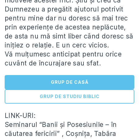
motivele acestei frici. Știu și cred că
Dumnezeu a pregătit ajutorul potrivit
pentru mine dar nu doresc să mai trec
prin experiențe de acestea neplăcute,
de asta nu mă simt liber când doresc să
inițiez o relație. E un cerc vicios.
Vă mulțumesc anticipat pentru orice
cuvânt de încurajare sau sfat.
GRUP DE CASĂ
GRUP DE STUDIU BIBLIC
LINK-URI:
Seminarul “Banii și Posesiunile – în
căutarea fericirii” , Coșnița, Tabăra