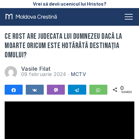
Vrei să devii ucenicul lui Hristos?
Ce rost are judecata lui Dumnezeu dacă la
moarte oricum este hotărâtă destinația
omului?
Vasile Filat
09 februarie 2024
MCTV
0
Share
Share
Vibe
Telegram
WhatsApp
SHARES