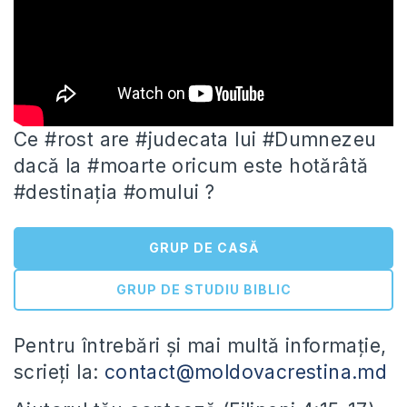
Ce #rost are #judecata lui #Dumnezeu
dacă la #moarte oricum este hotărâtă
#destinația #omului ?
GRUP DE CASĂ
GRUP DE STUDIU BIBLIC
Pentru întrebări și mai multă informație,
scrieți la:
contact@moldovacrestina.md