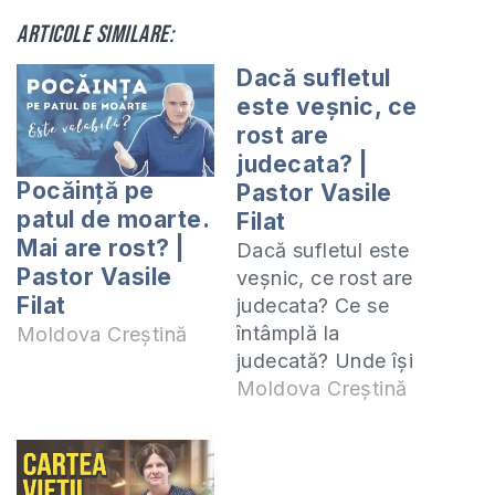
Articole similare:
Dacă sufletul
este veșnic, ce
rost are
judecata? |
Pocăință pe
Pastor Vasile
patul de moarte.
Filat
Mai are rost? |
Dacă sufletul este
Pastor Vasile
veșnic, ce rost are
Filat
judecata? Ce se
întâmplă la
Moldova Creștină
judecată? Unde își
va petrece veșnicia
Moldova Creștină
sufletul omului? Vă
invit să citiți articole
de pe