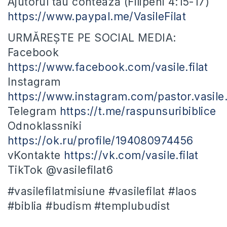
Ajutorul tău contează (Filipeni 4:15-17)
https://www.paypal.me/VasileFilat
URMĂREȘTE PE SOCIAL MEDIA:
Facebook
https://www.facebook.com/vasile.filat
Instagram
https://www.instagram.com/pastor.vasile.f
Telegram
https://t.me/raspunsuribiblice
Odnoklassniki
https://ok.ru/profile/194080974456
vKontakte
https://vk.com/vasile.filat
TikTok @vasilefilat6
#vasilefilatmisiune #vasilefilat #laos
#biblia #budism #templubudist