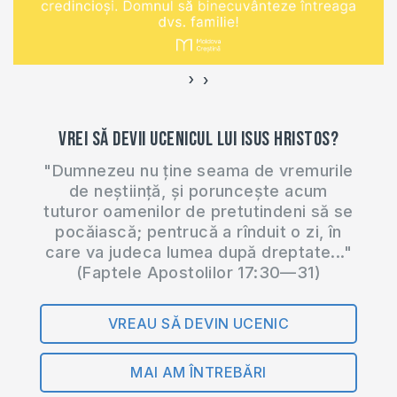
›
‹
Vrei să devii ucenicul lui Isus Hristos?
"Dumnezeu nu ține seama de vremurile
de neștiință, și poruncește acum
tuturor oamenilor de pretutindeni să se
pocăiască; pentrucă a rînduit o zi, în
care va judeca lumea după dreptate..."
(Faptele Apostolilor 17:30—31)
VREAU SĂ DEVIN UCENIC
MAI AM ÎNTREBĂRI