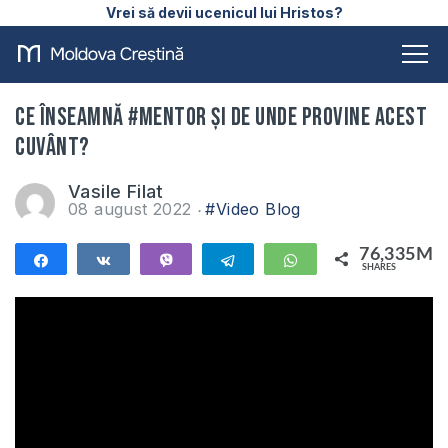
Vrei să devii ucenicul lui Hristos?
Ce înseamnă #MENTOR și de unde provine acest
cuvânt?
Vasile Filat
08 august 2022
#Video Blog
76,335M
Share
Share
Vibe
Telegram
WhatsApp
SHARES
76,335M