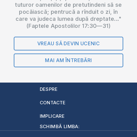
tuturor oamenilor de pretutindeni să se
pocăiască; pentrucă a rînduit o zi, în
care va judeca lumea după dreptate..."
(Faptele Apostolilor 17:30—31)
VREAU SĂ DEVIN UCENIC
MAI AM ÎNTREBĂRI
DESPRE
CONTACTE
IMPLICARE
SCHIMBĂ LIMBA: