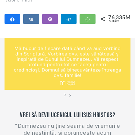
76,335M
Share
Share
Vibe
Telegram
WhatsApp
SHARES
76,335M
›
‹
Vrei să devii ucenicul lui Isus Hristos?
"Dumnezeu nu ține seama de vremurile
de neștiință, și poruncește acum