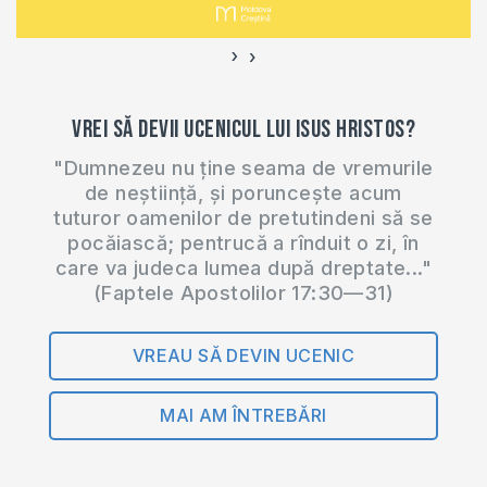
enoriaşilor din
biserica mea…
›
‹
Vrei să devii ucenicul lui Isus Hristos?
"Dumnezeu nu ține seama de vremurile
de neștiință, și poruncește acum
tuturor oamenilor de pretutindeni să se
pocăiască; pentrucă a rînduit o zi, în
care va judeca lumea după dreptate..."
(Faptele Apostolilor 17:30—31)
VREAU SĂ DEVIN UCENIC
MAI AM ÎNTREBĂRI