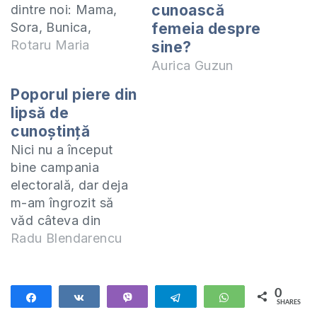
cunoască
dintre noi: Mama,
Sora, Bunica,
femeia despre
Educatoarea, prima
Rotaru Maria
sine?
Învățătoare și lista
Aurica Guzun
poate continua mult.
Poporul piere din
Femei deosebite
lipsă de
care prin prezența
cunoștință
lor, prin viața lor fac
Nici nu a început
o diferență în locul
bine campania
în care se află, în
electorală, dar deja
relațiile cu oamenii.
m-am îngrozit să
Femei cu influență.
văd câteva din
Ne dorim…
programele
Radu Blendarencu
electorale ale unor
concurenți
electorali. Nimeni,
0
Share
Share
Vibe
Telegram
WhatsApp
SHARES
dar absolut nimeni