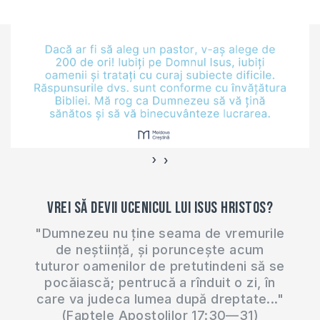
nu menționează de
gravitatea stării
spirituale a națiunii
noastre. Nu știu de
ce concurenții
electorali se feresc
să vadă că, din
păcate avem o
țară…
›
‹
Vrei să devii ucenicul lui Isus Hristos?
"Dumnezeu nu ține seama de vremurile
de neștiință, și poruncește acum
tuturor oamenilor de pretutindeni să se
pocăiască; pentrucă a rînduit o zi, în
care va judeca lumea după dreptate..."
(Faptele Apostolilor 17:30—31)