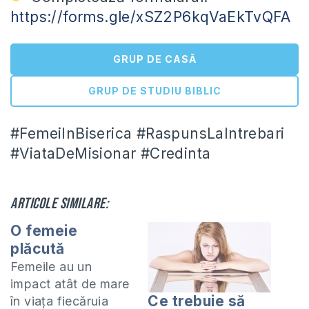
https://forms.gle/xSZ2P6kqVaEkTvQFA
GRUP DE CASĂ
GRUP DE STUDIU BIBLIC
#FemeiInBiserica #RaspunsLaIntrebari
#ViataDeMisionar #Credinta
Articole similare:
O femeie
plăcută
Femeile au un
impact atât de mare
Ce trebuie să
în viața fiecăruia