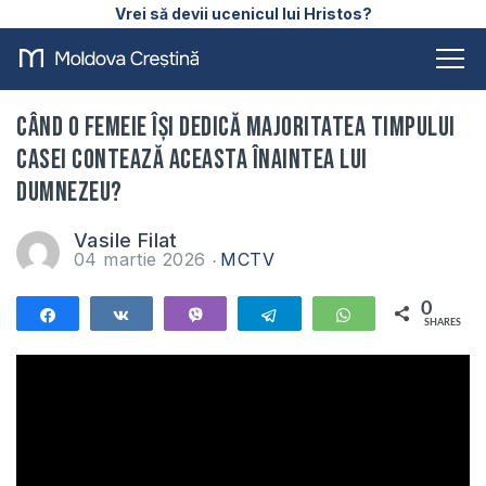
Vrei să devii ucenicul lui Hristos?
Când o femeie își dedică majoritatea timpului
casei contează aceasta înaintea lui
Dumnezeu?
Vasile Filat
04 martie 2026
MCTV
0
Share
Share
Vibe
Telegram
WhatsApp
SHARES