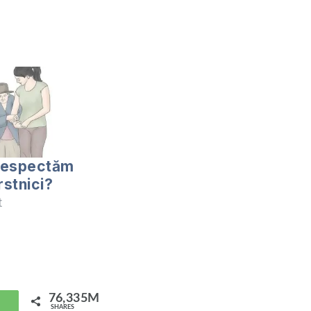
respectăm
rstnici?
at
76,335M
hatsApp
SHARES