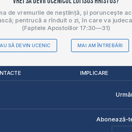
Vrei să devii ucenicul lui Isus Hristos?
 de vremurile de neștiință, și poruncește a
ască; pentrucă a rînduit o zi, în care va judec
(Faptele Apostolilor 17:30—31)
AU SĂ DEVIN UCENIC
MAI AM ÎNTREBĂRI
NTACTE
IMPLICARE
Urmăr
Abonează-te 