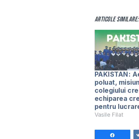
Articole similare:
PAKISTAN: A
poluat, misiu
colegiului cre
echiparea cre
pentru lucrar
Vasile Filat
Share