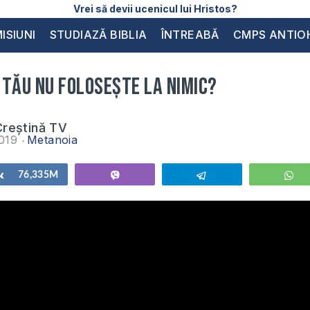
Vrei să devii ucenicul lui Hristos?
ISIUNI
STUDIAZĂ BIBLIA
ÎNTREABĂ
CMPS ANTIO
 tău nu folosește la nimic?
reștină TV
2019
Metanoia
Share
76,335M
Vibe
Telegram
W