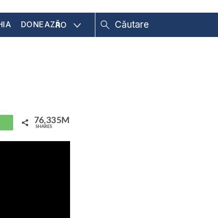
HIA
DONEAZĂ
RO
76,335M
hatsApp
SHARES