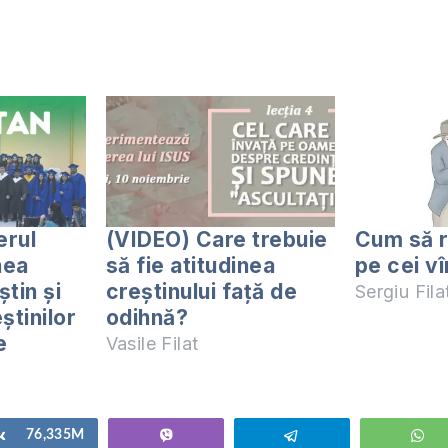
erul
(VIDEO) Care trebuie
Cum să 
nea
să fie atitudinea
pe cei vî
știn și
creștinului față de
Sergiu Fil
știnilor
odihnă?
e
Vasile Filat
Share
76,335M
Vibe
Telegram
W