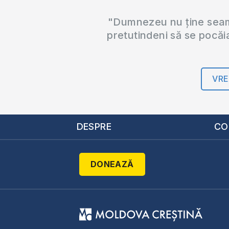
"Dumnezeu nu ține seama
pretutindeni să se pocăi
VRE
DESPRE
CO
DONEAZĂ