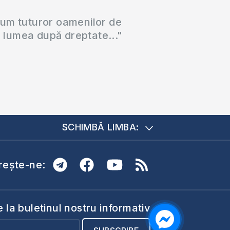
cum tuturor oamenilor de
a lumea după dreptate..."
SCHIMBĂ LIMBA:
ește-ne:
la buletinul nostru informativ