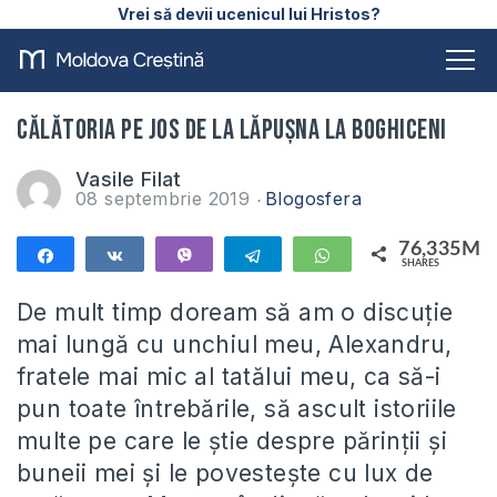
Vrei să devii ucenicul lui Hristos?
Călătoria pe jos de la Lăpușna la Boghiceni
Vasile Filat
08 septembrie 2019
Blogosfera
76,335M
Share
Share
Vibe
Telegram
WhatsApp
SHARES
76,335M
De mult timp doream să am o discuție
mai lungă cu unchiul meu, Alexandru,
fratele mai mic al tatălui meu, ca să-i
pun toate întrebările, să ascult istoriile
multe pe care le știe despre părinții și
buneii mei și le povestește cu lux de