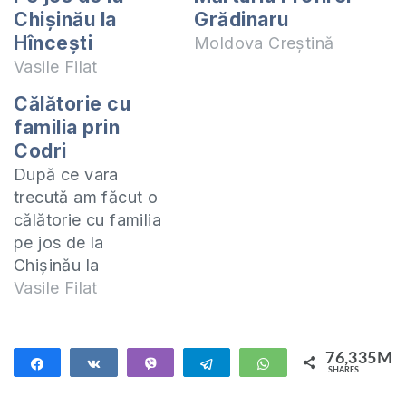
Chişinău la
Grădinaru
Hînceşti
Moldova Creștină
Vasile Filat
Călătorie cu
familia prin
Codri
După ce vara
trecută am făcut o
călătorie cu familia
pe jos de la
Chişinău la
Hânceşti, pe traseul
Vasile Filat
principal, anul
acesta am hotărât
să facem din nou o
76,335M
Share
Share
Vibe
Telegram
WhatsApp
SHARES
călătorie cu familia,
76,335M
tot pe jos, dar să