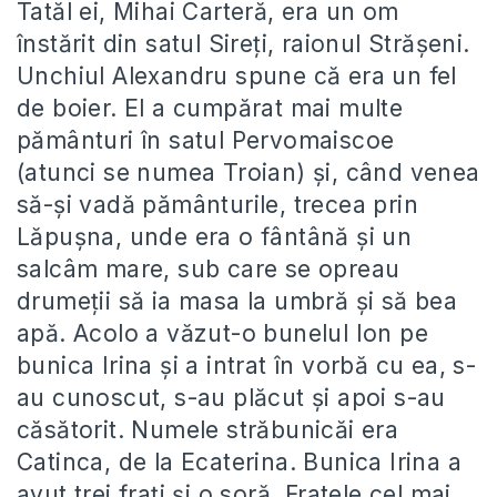
Tatăl ei, Mihai Carteră, era un om
înstărit din satul Sireți, raionul Strășeni.
Unchiul Alexandru spune că era un fel
de boier. El a cumpărat mai multe
pământuri în satul Pervomaiscoe
(atunci se numea Troian) și, când venea
să-și vadă pământurile, trecea prin
Lăpușna, unde era o fântână și un
salcâm mare, sub care se opreau
drumeții să ia masa la umbră și să bea
apă. Acolo a văzut-o bunelul Ion pe
bunica Irina și a intrat în vorbă cu ea, s-
au cunoscut, s-au plăcut și apoi s-au
căsătorit. Numele străbunicăi era
Catinca, de la Ecaterina. Bunica Irina a
avut trei frați și o soră. Fratele cel mai