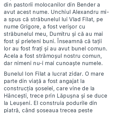
din pastorii molocanilor din Bender a
avut acest nume. Unchiul Alexandru mi-
a spus că străbunelul lui Vlad Filat, pe
nume Grigore, a fost verișor cu
străbunelul meu, Dumitru și că au mai
fost și prieteni buni. Înseamnă că tații
lor au fost frați și au avut bunel comun.
Acela a fost strămoșul nostru comun,
dar nimeni nu-i mai cunoaște numele.
Bunelul Ion Filat a lucrat zidar. O mare
parte din viață a fost angajat la
construcția șoselei, care vine de la
Hâncești, trece prin Lăpușna și se duce
la Leușeni. El construia podurile din
piatră, când șoseaua trecea peste