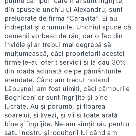
puține câmpuri care mai sunt îngrijite,
din spusele unchiului Alexandru, sunt
prelucrate de firma “Caravita”. Ei au
îndreptat și drumurile. Unchiul spune că
oamenii vorbesc de rău, dar o fac din
invidie și ar trebui mai degrabă să
mulțumească, căci proprietarii acestei
firme le-au oferit servicii și la dau 30%
din roada adunată de pe pământurile
arendate. Când am trecut hotarul
Lăpușnei, am fost uimiți, căci câmpurile
Boghicenilor sunt îngrijite și bine
lucrate. Au și porumb, și floarea
soarelui, și livezi, și vii și toate arată
bine și îngrijite. Ne-am simțit rău pentru
satul nostru și locuitorii lui când am