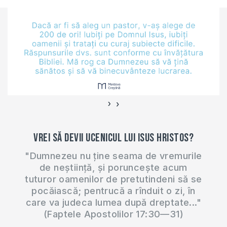
mergem prin codri.
Iniţial planificam să
mergem de la
şoseaua Poltava,
prin satul…
›
‹
Vrei să devii ucenicul lui Isus Hristos?
"Dumnezeu nu ține seama de vremurile
de neștiință, și poruncește acum
tuturor oamenilor de pretutindeni să se
pocăiască; pentrucă a rînduit o zi, în
care va judeca lumea după dreptate..."
(Faptele Apostolilor 17:30—31)