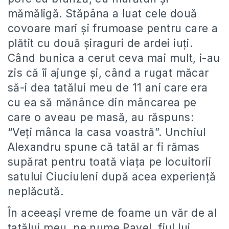
mămăligă. Stăpâna a luat cele două
covoare mari și frumoase pentru care a
plătit cu două șiraguri de ardei iuți.
Când bunica a cerut ceva mai mult, i-au
zis că îi ajunge și, când a rugat măcar
să-i dea tatălui meu de 11 ani care era
cu ea să mănânce din mâncarea pe
care o aveau pe masă, au răspuns:
“Veți mânca la casa voastră”. Unchiul
Alexandru spune că tatăl ar fi rămas
supărat pentru toată viața pe locuitorii
satului Ciuciuleni după acea experiență
neplăcută.
În aceeași vreme de foame un văr de al
tatălui meu, pe nume Pavel, fiul lui