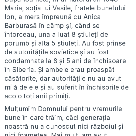
Maria, soția lui Vasile, fratele bunelului
Ion, a mers împreună cu Anica
Barburasă în câmp și, când se
întorceau, una a luat 8 știuleți de
porumb și alta 5 știuleți. Au fost prinse
de autoritățile sovietice și au fost
condamnate la 8 și 5 ani de închisoare
în Siberia. Și ambele erau proaspăt
căsătorite, dar autoritățile nu au avut
milă de ele și au suferit în închisorile de
acolo toți anii primiți.
Mulțumim Domnului pentru vremurile
bune în care trăim, căci generația
noastră nu a cunoscut nici războiul și
nici foametea. Mai mult, am avut