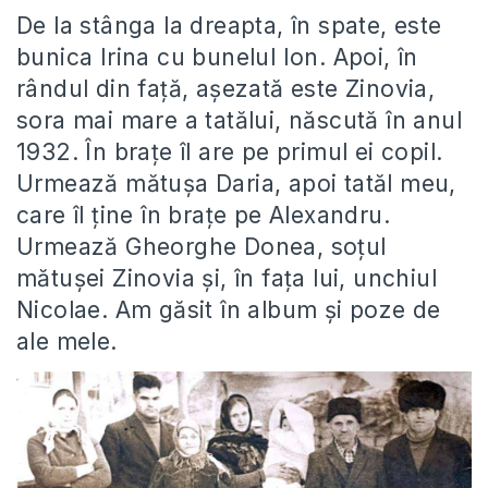
De la stânga la dreapta, în spate, este
bunica Irina cu bunelul Ion. Apoi, în
rândul din față, așezată este Zinovia,
sora mai mare a tatălui, născută în anul
1932. În brațe îl are pe primul ei copil.
Urmează mătușa Daria, apoi tatăl meu,
care îl ține în brațe pe Alexandru.
Urmează Gheorghe Donea, soțul
mătușei Zinovia și, în fața lui, unchiul
Nicolae. Am găsit
în album și poze de
ale mele.