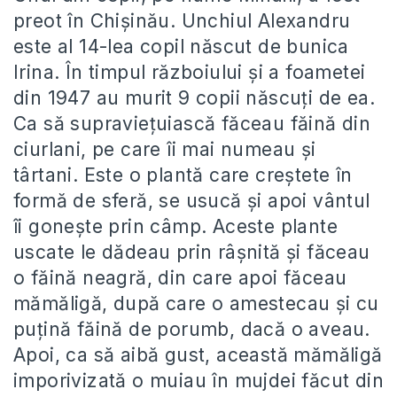
preot în Chișinău. Unchiul Alexandru
este al 14-lea copil născut de bunica
Irina. În timpul războiului și a foametei
din 1947 au murit 9 copii născuți de ea.
Ca să supraviețuiască făceau făină din
ciurlani, pe care îi mai numeau și
târtani. Este o plantă care creștete în
formă de sferă, se usucă și apoi vântul
îi gonește prin câmp. Aceste plante
uscate le dădeau prin râșnită și făceau
o făină neagră, din care apoi făceau
mămăligă, după care o amestecau și cu
puțină făină de porumb, dacă o aveau.
Apoi, ca să aibă gust, această mămăligă
imporivizată o muiau în mujdei făcut din