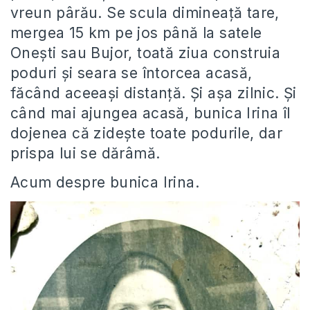
vreun pârău. Se scula dimineață tare,
mergea 15 km pe jos până la satele
Onești sau Bujor, toată ziua construia
poduri și seara se întorcea acasă,
făcând aceeași distanță. Și așa zilnic. Și
când mai ajungea acasă, bunica Irina îl
dojenea că zidește toate podurile, dar
prispa lui se dărâmă.
Acum despre bunica Irina.