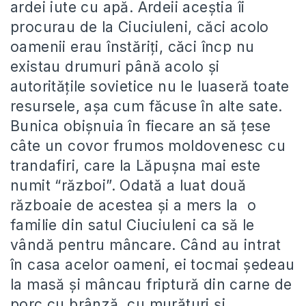
ardei iute cu apă. Ardeii aceștia îi
procurau de la Ciuciuleni, căci acolo
oamenii erau înstăriți, căci încp nu
existau drumuri până acolo și
autoritățile sovietice nu le luaseră toate
resursele, așa cum făcuse în alte sate.
Bunica obișnuia în fiecare an să țese
câte un covor frumos moldovenesc cu
trandafiri, care la Lăpușna mai este
numit “război”. Odată a luat două
războaie de acestea și a mers la o
familie din satul Ciuciuleni ca să le
vândă pentru mâncare. Când au intrat
în casa acelor oameni, ei tocmai ședeau
la masă și mâncau friptură din carne de
porc cu brânză, cu murături și