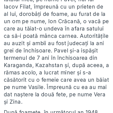
Iacov Filat, împreună cu un prieten de
al lui, dorobâți de foame, au furat de la
un om pe nume, Ion Crăcană, o vacă pe
care au tăiat-o undeva în afara satului
ca să-i poată mânca carnea. Autoritățile
au auzit și ambii au fost judecați la ani
grei de închisoare. Pavel și-a ispășit
termenul de 7 ani în închisoarea din
Karaganda, Kazahstan și, după aceea, a
rămas acolo, a lucrat miner și s-a
căsătorit cu o femeie care avea un băiat
pe nume Vasile. Împreună cu ea au mai
dat naștere la două fete, pe nume Vera
și Zina.
După foamete, în următorul an 1948