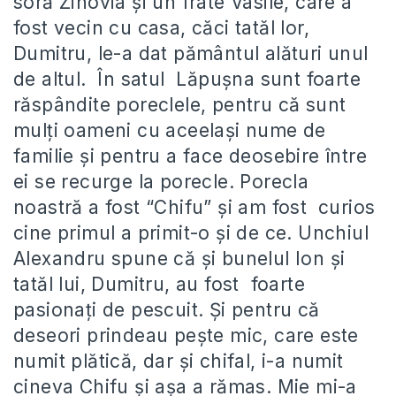
soră Zinovia și un frate Vasile, care a
fost vecin cu casa, căci tatăl lor,
Dumitru, le-a dat pământul alături unul
de altul. În satul Lăpușna sunt foarte
răspândite poreclele, pentru că sunt
mulți oameni cu aceelași nume de
familie și pentru a face deosebire între
ei se recurge la porecle. Porecla
noastră a fost “Chifu” și am fost curios
cine primul a primit-o și de ce. Unchiul
Alexandru spune că și bunelul Ion și
tatăl lui, Dumitru, au fost foarte
pasionați de pescuit. Și pentru că
deseori prindeau pește mic, care este
numit plătică, dar și chifal, i-a numit
cineva Chifu și așa a rămas. Mie mi-a